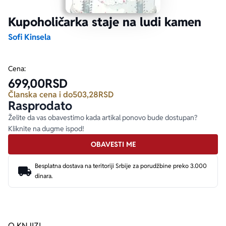
Kupoholičarka staje na ludi kamen
Ekranizovane knjige
Poezija
Bojan Ljubenović
Peter Handke
Sofi Kinsela
Za poklon
Lični razvoj i popularna psihologija
Dejan Tiago-Stanković
Harlan Koben
Cena:
699,00
RSD
E-knjige
Biografija
Milica Jakovljević Mir-Jam
Elif Šafak
Članska cena i do
503,28
RSD
Rasprodato
Autori
Želite da vas obavestimo kada artikal ponovo bude dostupan?
Kliknite na dugme ispod!
OBAVESTI ME
Besplatna dostava na teritoriji Srbije za porudžbine preko 3.000
dinara.
O KNJIZI