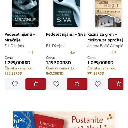
Pedeset nijansi –
Pedeset nijansi – Siva
Kazna za greh –
Mračnije
Molitva za oproštaj
E L Džejms
E L Džejms
Jelena Bačić Alimpić
Prosecna ocena je 4.6 od 5
Prosecna ocena je 4.6 od 5
Prosecn
4.6
4.6
4.9
Cena:
Cena:
Cena:
1.299,00
RSD
1.199,00
RSD
1.099,00
RSD
Članska cena i do:
Članska cena i do:
Članska cena i do:
935,28
RSD
863,28
RSD
791,28
RSD
Dodaj u omiljene
Dodaj u omiljene
Dodaj u omilje
DODAJ U KORPU
DODAJ U KORPU
DODA