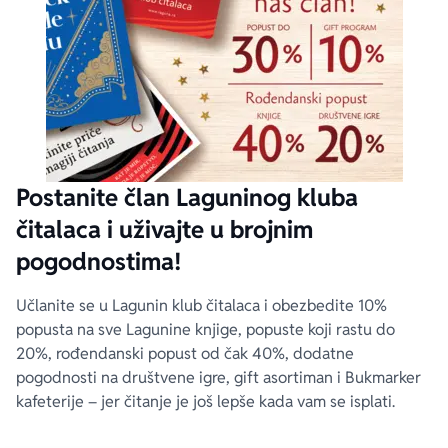
Postanite član Laguninog kluba
čitalaca i uživajte u brojnim
pogodnostima!
Učlanite se u Lagunin klub čitalaca i obezbedite 10%
popusta na sve Lagunine knjige, popuste koji rastu do
20%, rođendanski popust od čak 40%, dodatne
pogodnosti na društvene igre, gift asortiman i Bukmarker
kafeterije – jer čitanje je još lepše kada vam se isplati.