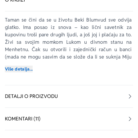
Taman se čini da se u životu Beki Blumvud sve odvija 
glatko. Ima posao iz snova – kao lični savetnik za 
kupovinu troši pare drugih ljudi, a još joj i plaćaju za to. 
Živi sa svojim momkom Lukom u divnom stanu na 
Menhetnu. Čak su otvorili i zajednički račun u banci 
(mada ne mogu sasvim da se slože da li se suknja 
Miju 
miju
 ubraja u izdatke za domaćinstvo).
Više detalja...
A onda je Luk prosi – i život odjednom postaje 
grozničav. Bekina mama želi da joj se kći uda u 
roditeljskom domu, i to u njenoj staromodnoj kitnjastoj 
DETALJI O PROIZVODU
venčanici. Lukova majka želi da priredi nezaboravno 
ekstravagantno venčanje u hotelu 
Plaza
, pretvorenom u 
začaranu šumu iz 
Uspavane lepotice
, uz muzičku 
KOMENTARI (11)
pratnju Njujorške filharmonije.