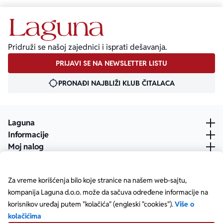
Pridruži se našoj zajednici i isprati dešavanja.
PRIJAVI SE NA NEWSLETTER LISTU
PRONAĐI NAJBLIŽI KLUB ČITALACA
Laguna
Informacije
Moj nalog
Za vreme korišćenja bilo koje stranice na našem web-sajtu,
kompanija Laguna d.o.o. može da sačuva određene informacije na
korisnikov uređaj putem "kolačića" (engleski "cookies").
Više o
kolačićima