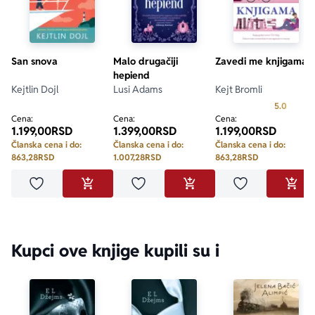
San snova
Malo drugačiji
Zavedi me knjigama
hepiend
Kejtlin Dojl
Lusi Adams
Kejt Bromli
Prosecn
5.0
Cena:
Cena:
Cena:
1.199,00
RSD
1.399,00
RSD
1.199,00
RSD
Članska cena i do:
Članska cena i do:
Članska cena i do:
863,28
RSD
1.007,28
RSD
863,28
RSD
Dodaj u omiljene
Dodaj u omiljene
Dodaj u omilje
DODAJ U KORPU
DODAJ U KORPU
DODA
Kupci ove knjige kupili su i