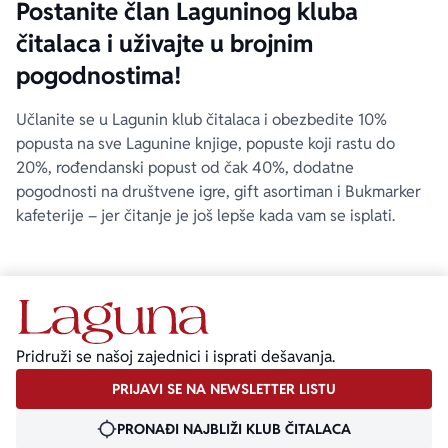
Postanite član Laguninog kluba
čitalaca i uživajte u brojnim
pogodnostima!
Učlanite se u Lagunin klub čitalaca i obezbedite 10%
popusta na sve Lagunine knjige, popuste koji rastu do
20%, rođendanski popust od čak 40%, dodatne
pogodnosti na društvene igre, gift asortiman i Bukmarker
kafeterije – jer čitanje je još lepše kada vam se isplati.
Pridruži se našoj zajednici i isprati dešavanja.
PRIJAVI SE NA NEWSLETTER LISTU
PRONAĐI NAJBLIŽI KLUB ČITALACA