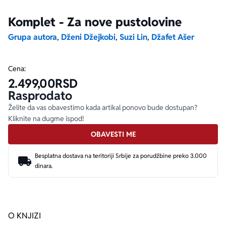
Komplet - Za nove pustolovine
Ekranizovane knjige
Poezija
Bojan Ljubenović
Peter Handke
Grupa autora
,
Dženi Džejkobi
,
Suzi Lin
,
Džafet Ašer
Za poklon
Lični razvoj i popularna psihologija
Dejan Tiago-Stanković
Harlan Koben
Cena:
2.499,00
RSD
E-knjige
Biografija
Milica Jakovljević Mir-Jam
Elif Šafak
Rasprodato
Želite da vas obavestimo kada artikal ponovo bude dostupan?
Autori
Kliknite na dugme ispod!
OBAVESTI ME
Besplatna dostava na teritoriji Srbije za porudžbine preko 3.000
dinara.
O KNJIZI