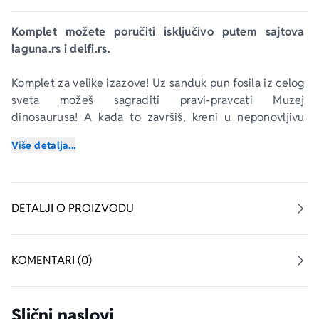
Komplet možete poručiti isključivo putem sajtova 
laguna.rs i delfi.rs.
Komplet za velike izazove! Uz sanduk pun fosila iz celog 
sveta možeš sagraditi pravi-pravcati Muzej 
dinosaurusa! A kada to završiš, kreni u neponovljivu 
avanturu u proširenoj stvarnosti uz Dnevnik Duhočuvara.
Više detalja...
„Moj dečak“– Grupa autora
Prvih godinu dana moje bebe.
DETALJI O PROIZVODU
Posebni trenuci, prva iskustva, jedinstvena i 
neponovljiva...
KOMENTARI (0)
Ova radosnica je posvećena najdražim uspomenama: 
tolike stranice koje treba popunjavati iz dana u dan 
Slični naslovi