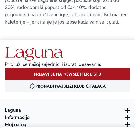
popusta na sve Lagunine knjige, popuste koji rastu do
pokreće Android 4.0.3 i naviše i ARMv7 NEON procesor.
20%, rođendanski popust od čak 40%, dodatne
– Uređaji sa INTEL ATOM procesorima nisu zvanično 
pogodnosti na društvene igre, gift asortiman i Bukmarker
podržani.
kafeterije – jer čitanje je još lepše kada vam se isplati.
– U zavisnosti od uređaja koji koristite, preuzmite 
aplikaciju „Ghost-o-Matic“ i u podešavanjima izaberite 
srpski jezik (App Store) ili aplikaciju „Duhomatik“ 
(Google Play).
Odlomak iz ove knjige možete pročitati 
ovde
.
Pridruži se našoj zajednici i isprati dešavanja.
PRIJAVI SE NA NEWSLETTER LISTU
PRONAĐI NAJBLIŽI KLUB ČITALACA
Laguna
Informacije
Moj nalog