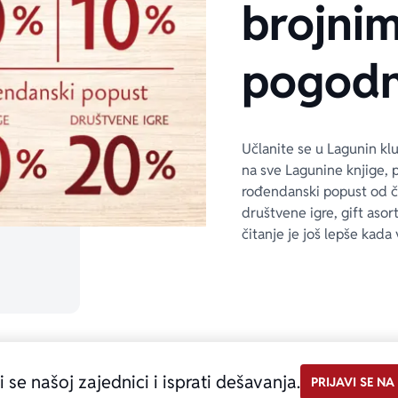
brojni
pogodn
Učlanite se u Lagunin kl
na sve Lagunine knjige, 
rođendanski popust od 
društvene igre, gift asor
čitanje je još lepše kada 
i se našoj zajednici i isprati dešavanja.
PRIJAVI SE NA