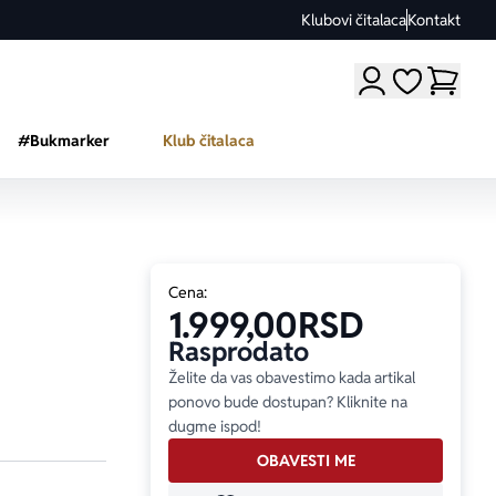
Klubovi čitalaca
Kontakt
Moji omiljeni a
#Bukmarker
Klub čitalaca
Cena:
1.999,00
RSD
Rasprodato
Želite da vas obavestimo kada artikal
ponovo bude dostupan? Kliknite na
dugme ispod!
OBAVESTI ME