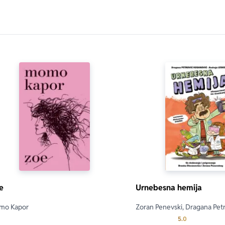
e
Urnebesna hemija
only.custom-youtube-play-icon
mo Kapor
Zoran Penevski, Dragana Pet
Kosanović, Branko Stevanovi
Prosecna ocen
5.0