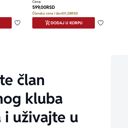
Cena:
599,00
RSD
Članska cena i do:
431,28
RSD
DODAJ U KORPU
Dodaj u omiljene
Dodaj u omilj
te član
nog kluba
 i uživajte u