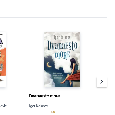
Pomeran
Dvanaesto more
rović
Igor Kolarov
ć, Andreja
a je 5.0 od 5
Prosecna ocena je 5.0 od 5
5.0