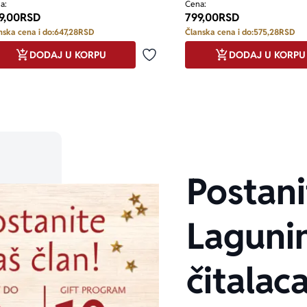
Leskovac
a:
Cena:
9,00
RSD
799,00
RSD
nska cena i do:
647,28
RSD
Članska cena i do:
575,28
RSD
DODAJ U KORPU
DODAJ U KORPU
miljene
Dodaj u omiljene
Postani
Laguni
čitalaca