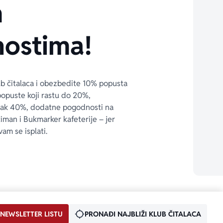
m
ostima!
ub čitalaca i obezbedite 10% popusta 
popuste koji rastu do 20%, 
čak 40%, dodatne pogodnosti na 
timan i Bukmarker kafeterije – jer 
vam se isplati.
 NEWSLETTER LISTU
PRONAĐI NAJBLIŽI KLUB ČITALACA