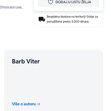
DODAJ U LISTU ŽELJA
DODAJ U OMILJENE
inosauruse, 
Besplatna dostava na teritoriji Srbije za
porudžbine preko 3.000 dinara.
 činjenica o 
Barb Viter
model.
Više o autoru