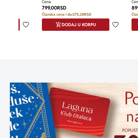
Cena:
Cen
799,00
RSD
89
D
Članska cena i do:
575,28
RSD
Čla
RPU
DODAJ U KORPU
Dodaj u omiljene
Dodaj u o