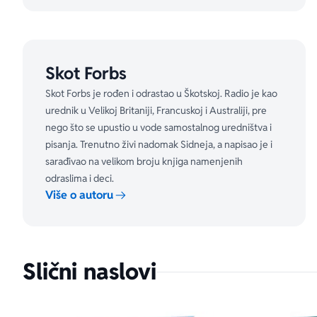
Moći ćeš da z
forama s nov
Skot Forbs
Želiš li da s
iluzije ili 
Skot Forbs je rođen i odrastao u Škotskoj. Radio je kao
smeha! 
urednik u Velikoj Britaniji, Francuskoj i Australiji, pre
nego što se upustio u vode samostalnog uredništva i
Oduvek želiš
pisanja. Trenutno živi nadomak Sidneja, a napisao je i
sarađivao na velikom broju knjiga namenjenih
Otvori knjigu
odraslima i deci.
Više o autoru
 Odlomak iz 
„Dnevnik duh
Interaktivna 
Slični naslovi
Nagrada „Knj