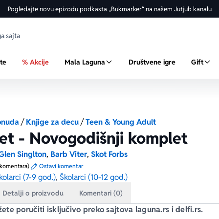
Pogledajte novu epizodu podkasta „Bukmarker“ na našem Jutjub kanalu
ste
% Akcije
Mala Laguna
Društvene igre
Gift
onuda
/
Knjige za decu
/
Teen & Young Adult
t - Novogodišnji komplet
Glen Singlton
,
Barb Viter
,
Skot Forbs
 komentara)
Ostavi komentar
kolarci (7-9 god.)
,
Školarci (10-12 god.)
Detalji o proizvodu
Komentari (0)
e poručiti isključivo preko sajtova laguna.rs i delfi.rs.