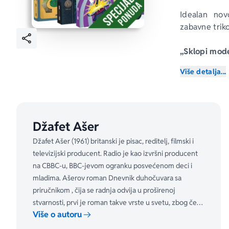
Idealan nov
zabavne triko
„Sklopi mode
Više detalja...
Napravi sopst
U kompletu ć
tiranosaurus
Džafet Ašer
Bez lepka, b
Džafet Ašer (1961) britanski je pisac, reditelj, filmski i
Odlomak iz o
televizijski producent. Radio je kao izvršni producent
na CBBC-u, BBC-jevom ogranku posvećenom deci i
„101 super m
mladima. Ašerov roman Dnevnik duhočuvara sa
priručnikom , čija se radnja odvija u proširenoj
Savladaj nev
stvarnosti, prvi je roman takve vrste u svetu, zbog čega
Više o autoru
je 2018.
Želiš li da n