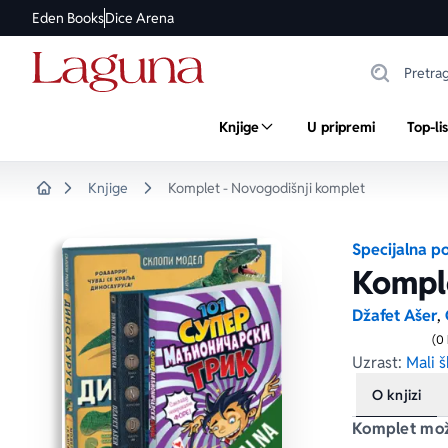
Eden Books
Dice Arena
Knjige
U pripremi
Top-li
Knjige
Komplet - Novogodišnji komplet
Home
Specijalna p
Komple
Džafet Ašer
,
(0
Uzrast:
Mali š
O knjizi
Komplet možet