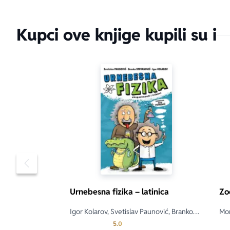
Kupci ove knjige kupili su i
Pomeranje sadržaja slajdera u levo
dana
Urnebesna fizika – latinica
Zo
aboutPage.sr-
Igor Kolarov, Svetislav Paunović, Branko
Mo
Stevanović
Prosecna ocena je 5.0 od 5
5.0