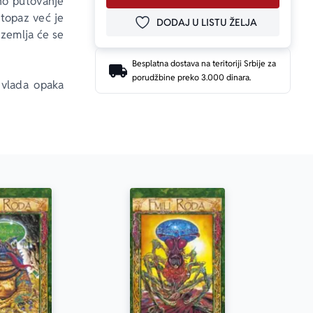
no putovanje 
topaz već je 
DODAJ U LISTU ŽELJA
DODAJ U OMILJENE
zemlja će se 
Besplatna dostava na teritoriji Srbije za
porudžbine preko 3.000 dinara.
 vlada opaka 
i, a na kraju 