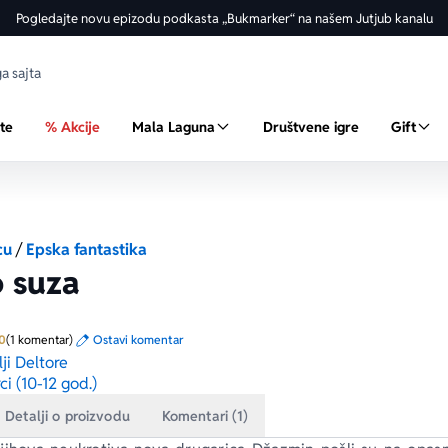
Pogledajte novu epizodu podkasta „Bukmarker“ na našem Jutjub kanalu
ste
% Akcije
Mala Laguna
Društvene igre
Gift
cu
/
Epska fantastika
 suza
Prosecna ocena je 5.0 od 5
0
(1 komentar)
Ostavi komentar
ji Deltore
ci (10-12 god.)
Detalji o proizvodu
Komentari (1)