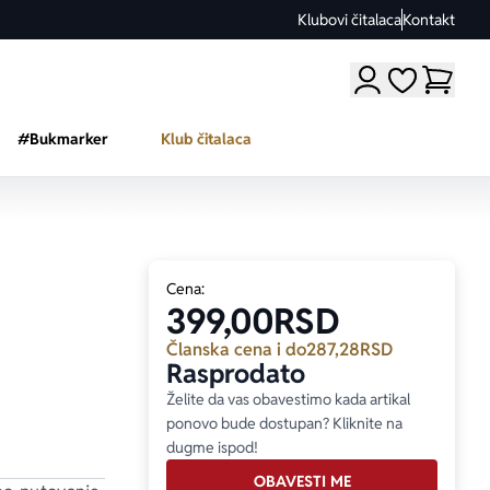
Klubovi čitalaca
Kontakt
Moji omiljeni a
#Bukmarker
Klub čitalaca
Cena:
399,00
RSD
Članska cena i do
287,28
RSD
Rasprodato
Želite da vas obavestimo kada artikal
ponovo bude dostupan? Kliknite na
dugme ispod!
OBAVESTI ME