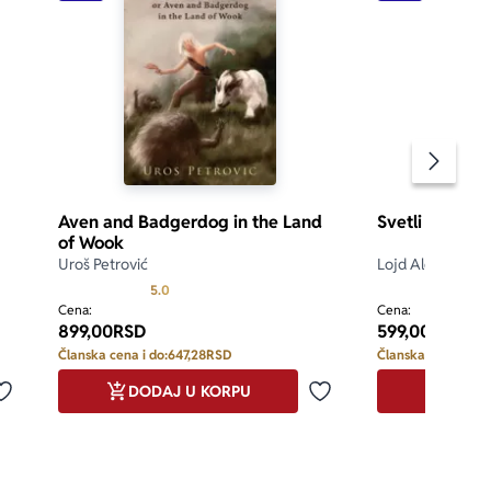
Pomeran
Aven and Badgerdog in the Land
Svetli kralj
of Wook
Uroš Petrović
Lojd Aleksander
 5
Prosecna ocena je 5.0 od 5
5.0
Cena:
Cena:
899,00
RSD
599,00
RSD
Članska cena i do:
647,28
RSD
Članska cena i do:
DODAJ U KORPU
DODA
Dodaj u omiljene
Dodaj u omiljene