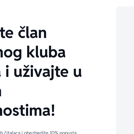
te član
nog kluba
 i uživajte u
m
ostima!
ub čitalaca i obezbedite 10% popusta 