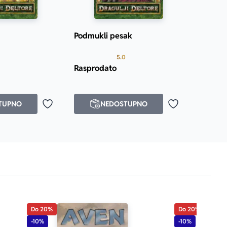
Podmukli pesak
Prosecna ocena je 5.0 od 5
5.0
Rasprodato
TUPNO
NEDOSTUPNO
Dodaj u omiljene
Dodaj u omilje
Do 20%
Do 20%
-10%
-10%