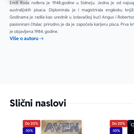
Emili Roda rođena je 1948.godine u Sidneju. Jedna je od najuspe
australijskih pisaca. Diplomirala je i magistrirala englesku knjiž
Godinama je radila kao urednik u izdavačkoj kući Angus i Robertson
pasionirani čitalac prirodno je da je započela karijeru pisca. Prva knj
je objavljena 1984. godine.
Više o autoru
Slični naslovi
Do 20%
Do 20%
-10%
-10%