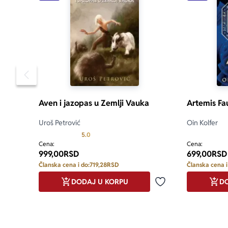
Pomeranje sadržaja slajdera u levo
Aven i jazopas u Zemlji Vauka
Artemis Fau
Uroš Petrović
Oin Kolfer
Prosecna ocena je 5.0 od 5
5.0
Cena:
Cena:
999,00
RSD
699,00
RSD
Članska cena i do:
719,28
RSD
Članska cena i
DODAJ U KORPU
DO
Dodaj u omiljene