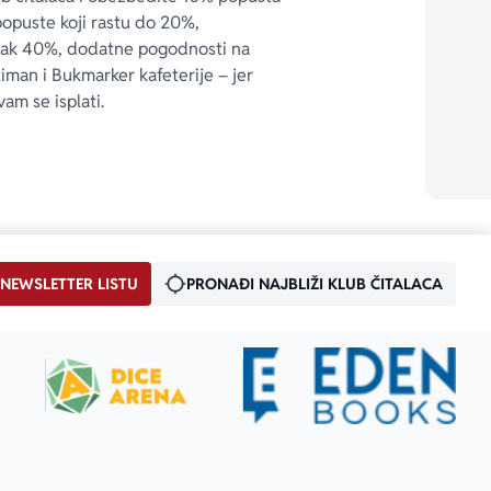
popuste koji rastu do 20%, 
čak 40%, dodatne pogodnosti na 
timan i Bukmarker kafeterije – jer 
vam se isplati.
 NEWSLETTER LISTU
PRONAĐI NAJBLIŽI KLUB ČITALACA