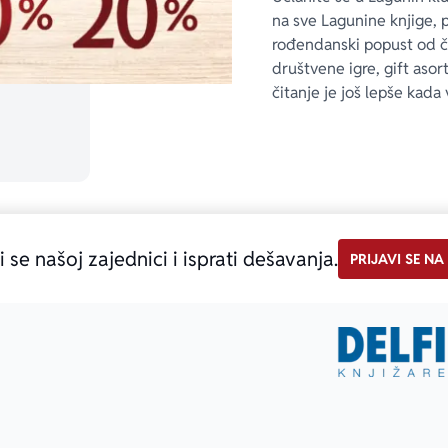
na sve Lagunine knjige, 
rođendanski popust od 
društvene igre, gift asor
čitanje je još lepše kada 
i se našoj zajednici i isprati dešavanja.
PRIJAVI SE NA