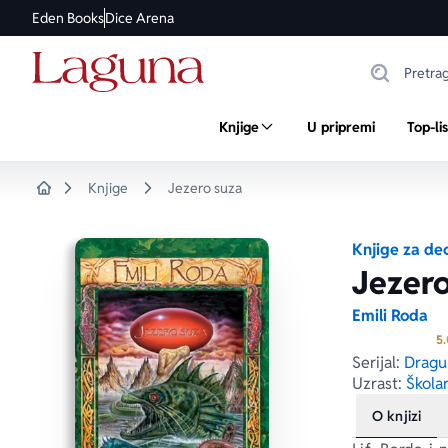
Eden Books
Dice Arena
Knjige
U pripremi
Top-li
Knjige
Jezero suza
Home
Knjige za de
Jezero
Emili Roda
5.
Serijal:
Dragul
Uzrast:
Školar
O knjizi