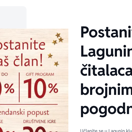
Postani
Laguni
čitalaca
brojni
pogodn
Učlanite se u Lagunin kl