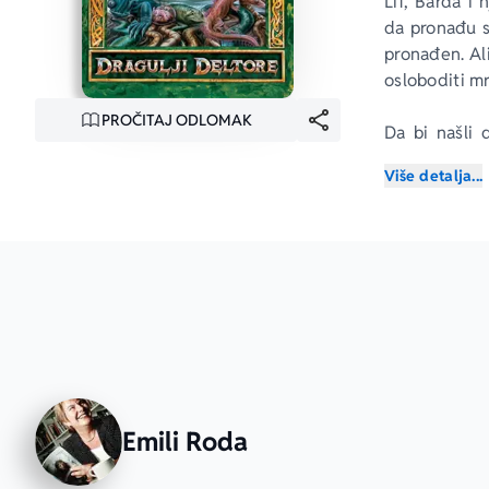
Lif, Barda i
da pronađu s
pronađen. Al
osloboditi m
PROČITAJ ODLOMAK
Da bi našli 
čarobnica Teg
Više detalja...
će morati da
Posetite: 
www
Emili Roda