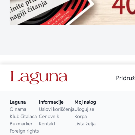
Pridruž
Laguna
Informacije
Moj nalog
O nama
Uslovi korišćenja
Uloguj se
Klub čitalaca
Cenovnik
Korpa
Bukmarker
Kontakt
Lista želja
Foreign rights