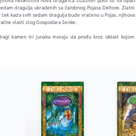
 njihova neukrotiva nova drugarica Džazmin pošli su na opas
edam dragulja ukradenih sa čarobnog Pojasa Deltore. Zlatni 
i tek kada svih sedam dragulja bude vraćeno u Pojas, njihova 
račne vlasti zlog Gospodara Senke.
dragi kamen tri junaka moraju da prođu kroz oblast kojom
an. Njihovo putovanje puno je izdajstava, podvala i opasnost
 se suoče sa strašnim čuvarom začaranog Jezera suza.
.emilyrodda.com