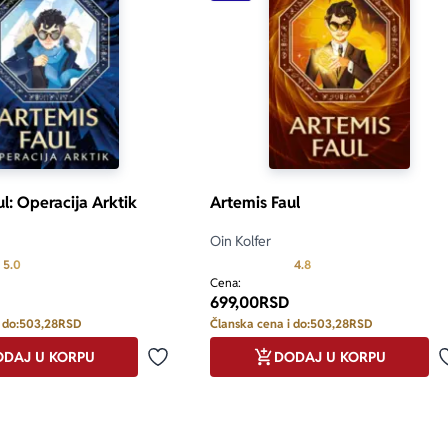
l: Operacija Arktik
Artemis Faul
Oin Kolfer
Prosecna ocena je 5.0 od 5
Prosecna ocena je 4.8 od
5.0
4.8
Cena:
699,00
RSD
 do:
503,28
RSD
Članska cena i do:
503,28
RSD
DAJ U KORPU
DODAJ U KORPU
Dodaj u omiljene