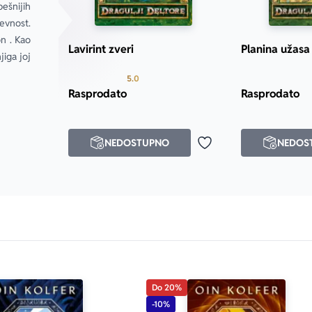
šnijih 
evnost. 
 . Kao 
Lavirint zveri
Planina užasa
iga joj 
Prosecna ocena je 5.0 od 5
5.0
Rasprodato
Rasprodato
NEDOSTUPNO
NEDOS
Dodaj u omiljene
Do 20%
-10%