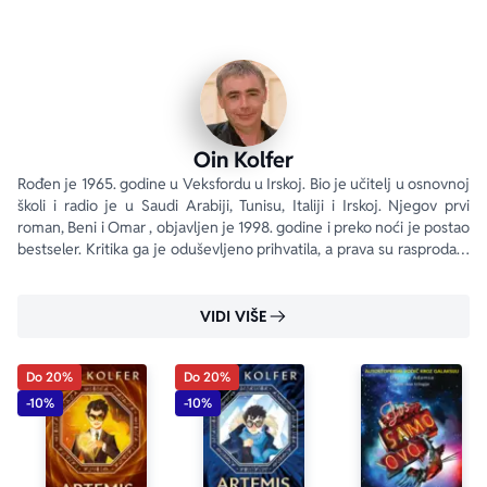
Baš tako. Uz pomoć kapetana Holi Šort Artemis putuje 
kroz vreme da bi se borio sa samim sobom.
Jedino je neizvesnost izvesna!
„Briljantno maštovito.“ 
Independent
Oin Kolfer
„Brzo, zabavno i veoma uzbudljivo.“ 
Daily Mail
Rođen je 1965. godine u Veksfordu u Irskoj. Bio je učitelj u osnovnoj 
školi i radio je u Saudi Arabiji, Tunisu, Italiji i Irskoj. Njegov prvi 
roman, Beni i Omar , objavljen je 1998. godine i preko noći je postao 
„Domišljat spoj mitskog i modernog, magije i 
bestseler. Kritika ga je oduševljeno prihvatila, a prava su rasprodata 
kriminala.“ 
Time
širom sveta.
VIDI VIŠE
Do 20%
Do 20%
-10%
-10%