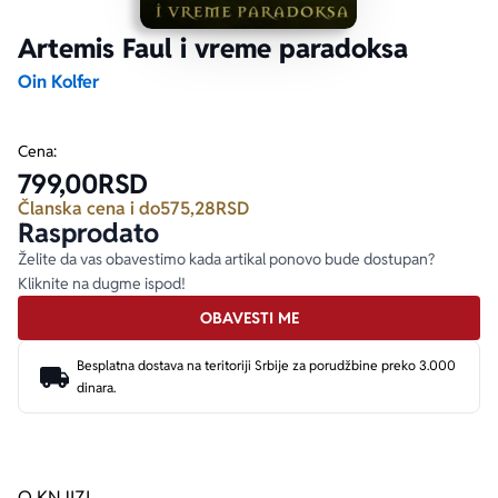
Artemis Faul i vreme paradoksa
Ekranizovane knjige
Poezija
Bojan Ljubenović
Peter Handke
Oin Kolfer
Za poklon
Lični razvoj i popularna psihologija
Dejan Tiago-Stanković
Harlan Koben
Cena:
799,00
RSD
E-knjige
Biografija
Milica Jakovljević Mir-Jam
Elif Šafak
Članska cena i do
575,28
RSD
Rasprodato
Autori
Želite da vas obavestimo kada artikal ponovo bude dostupan?
Kliknite na dugme ispod!
OBAVESTI ME
Besplatna dostava na teritoriji Srbije za porudžbine preko 3.000
dinara.
O KNJIZI