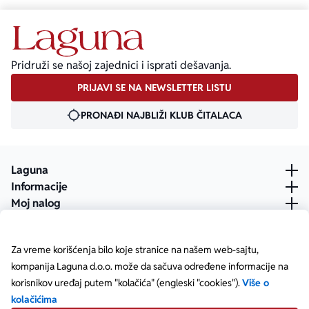
Pridruži se našoj zajednici i isprati dešavanja.
PRIJAVI SE NA NEWSLETTER LISTU
PRONAĐI NAJBLIŽI KLUB ČITALACA
Laguna
Informacije
Moj nalog
Za vreme korišćenja bilo koje stranice na našem web-sajtu,
kompanija Laguna d.o.o. može da sačuva određene informacije na
korisnikov uređaj putem "kolačića" (engleski "cookies").
Više o
kolačićima