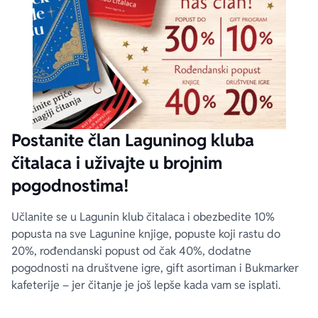
Postanite član Laguninog kluba
čitalaca i uživajte u brojnim
pogodnostima!
Učlanite se u Lagunin klub čitalaca i obezbedite 10%
popusta na sve Lagunine knjige, popuste koji rastu do
20%, rođendanski popust od čak 40%, dodatne
pogodnosti na društvene igre, gift asortiman i Bukmarker
kafeterije – jer čitanje je još lepše kada vam se isplati.