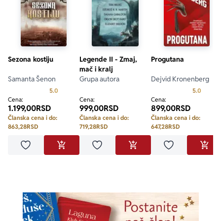
Sezona kostiju
Legende II - Zmaj,
Progutana
mač i kralj
Samanta Šenon
Grupa autora
Dejvid Kronenberg
Prosecna ocena je 5.0 od 5
Prosecn
5.0
5.0
Cena:
Cena:
Cena:
1.199,00
RSD
999,00
RSD
899,00
RSD
Članska cena i do:
Članska cena i do:
Članska cena i do:
863,28
RSD
719,28
RSD
647,28
RSD
Dodaj u omiljene
Dodaj u omiljene
Dodaj u omilje
DODAJ U KORPU
DODAJ U KORPU
DODA