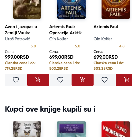
Aven i jazopas u
Artemis Faul:
Artemis Faul
Zemlji Vauka
Operacija Arktik
Uroš Petrović
Oin Kolfer
Oin Kolfer
Prosecna ocena je 5.0 od 5
Prosecna ocena je 5.0 od 5
Prosecn
5.0
5.0
4.8
Cena:
Cena:
Cena:
999,00
RSD
699,00
RSD
699,00
RSD
Članska cena i do:
Članska cena i do:
Članska cena i do:
719,28
RSD
503,28
RSD
503,28
RSD
Dodaj u omiljene
Dodaj u omiljene
Dodaj u omilje
DODAJ U KORPU
DODAJ U KORPU
DODA
Kupci ove knjige kupili su i