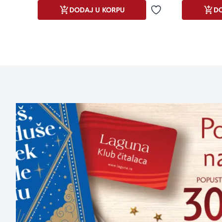
DODAJ U KORPU
DO
Dodaj u omiljene