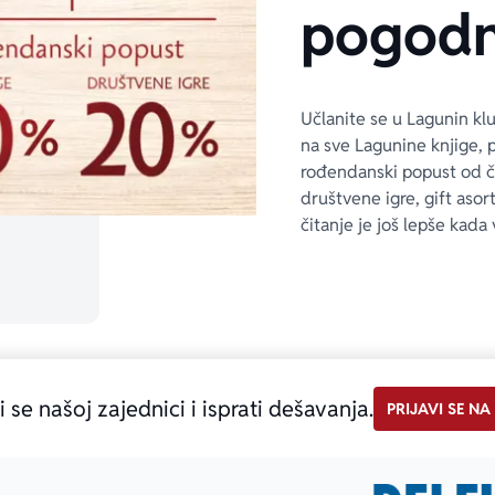
pogodn
Učlanite se u Lagunin kl
na sve Lagunine knjige, 
rođendanski popust od 
društvene igre, gift asor
čitanje je još lepše kada 
i se našoj zajednici i isprati dešavanja.
PRIJAVI SE NA