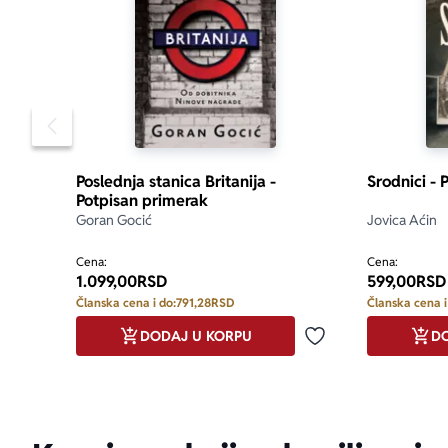
Pomeranje sadržaja slajdera u levo
Poslednja stanica Britanija -
Srodnici - 
Potpisan primerak
Goran Gocić
Jovica Aćin
Cena:
Cena:
1.099,00
RSD
599,00
RSD
Članska cena i do:
791,28
RSD
Članska cena i
DODAJ U KORPU
DO
Dodaj u omiljene