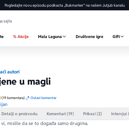
Pogledajte novu epizodu podkasta „Bukmarker“ na našem Jutjub kanalu
ste
% Akcije
Mala Laguna
Društvene igre
Gift
ći autori
jene u magli
Prosecna ocena je 5.0 od 5
0
(19 komentara)
Ostavi komentar
ijan
Detalji o proizvodu
Komentari (19)
Prikazi (2)
Intervjui 
 vi, mislile da se to događa samo drugima.