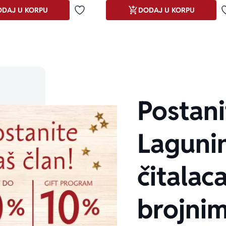
DAJ U KORPU
DODAJ U KORPU
Dodaj u omiljene
Postani
Laguni
čitalaca
brojni