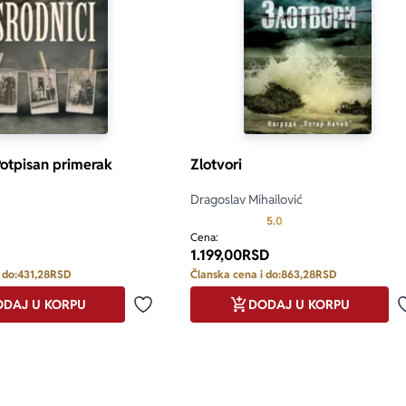
Potpisan primerak
Zlotvori
Dragoslav Mihailović
Prosecna ocena je 5.0 o
5.0
Cena:
1.199,00
RSD
 do:
431,28
RSD
Članska cena i do:
863,28
RSD
DAJ U KORPU
DODAJ U KORPU
Dodaj u omiljene