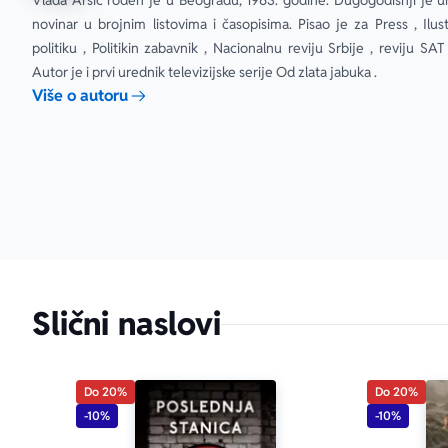
Vlada Arsić rođen je u Beogradu, 1963. godine. Dugogodišnji je ure
van vremena 
novinar u brojnim listovima i časopisima. Pisao je za Press , Ilus
svakodnevica
politiku , Politikin zabavnik , Nacionalnu reviju Srbije , reviju SAT
Autor je i prvi urednik televizijske serije Od zlata jabuka .
„Ovo je tol
Više o autoru
rečenicama v
Ilustrovana P
Slični naslovi
Do 20%
Do 20%
-10%
-10%