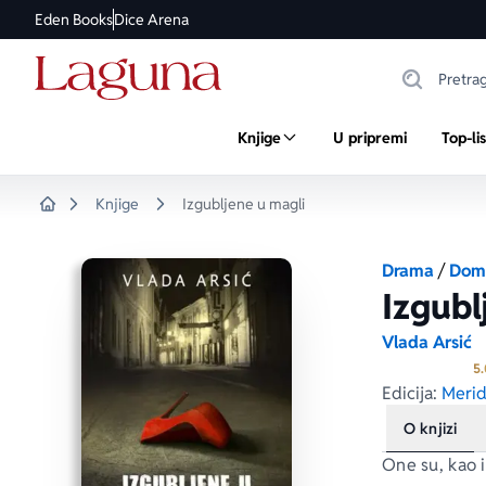
Eden Books
Dice Arena
Knjige
U pripremi
Top-li
Knjige
Izgubljene u magli
Home
Drama
/
Doma
Izgubl
Vlada Arsić
5.
Edicija:
Merid
O knjizi
One su, kao i