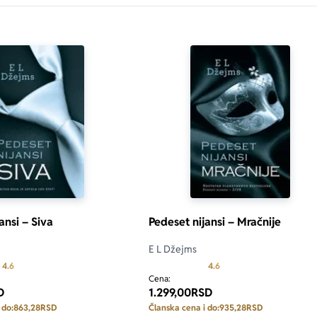
ansi – Siva
Pedeset nijansi – Mračnije
E L Džejms
Prosecna ocena je 4.6 od 5
Prosecna ocena je 4.6 od
4.6
4.6
Cena:
D
1.299,00
RSD
 do:
863,28
RSD
Članska cena i do:
935,28
RSD