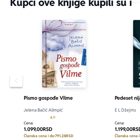
Kupci ove knjige kupili su i
Pomeranje sadržaja slajdera u levo
Pismo gospođe Vilme
Pedeset nij
Jelena Bačić Alimpić
E L Džejms
Prosecna ocena je 4.9 od 5
4.9
Cena:
Cena:
1.099,00
RSD
1.199,00
RS
Članska cena i do:
791,28
RSD
Članska cena i