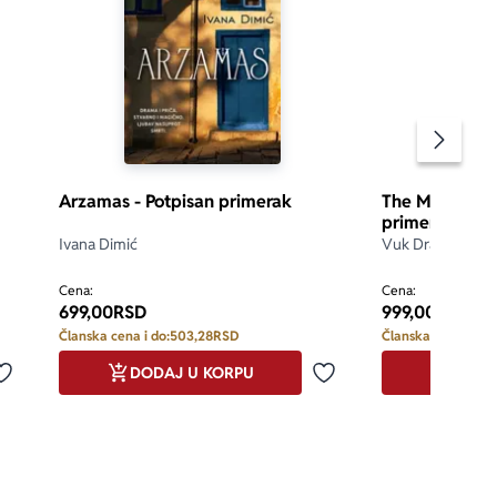
Pomeran
Arzamas - Potpisan primerak
The Memoirs o
primerak
Ivana Dimić
Vuk Drašković
d 5
5.0
Cena:
Cena:
699,00
RSD
999,00
RSD
Članska cena i do:
503,28
RSD
Članska cena i do:
DODAJ U KORPU
DODA
Dodaj u omiljene
Dodaj u omiljene