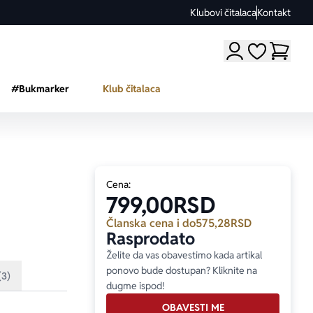
Klubovi čitalaca
Kontakt
Moji omiljeni a
#Bukmarker
Klub čitalaca
Cena:
799,00
RSD
Članska cena i do
575,28
RSD
Rasprodato
Želite da vas obavestimo kada artikal
ponovo bude dostupan? Kliknite na
(3)
dugme ispod!
OBAVESTI ME