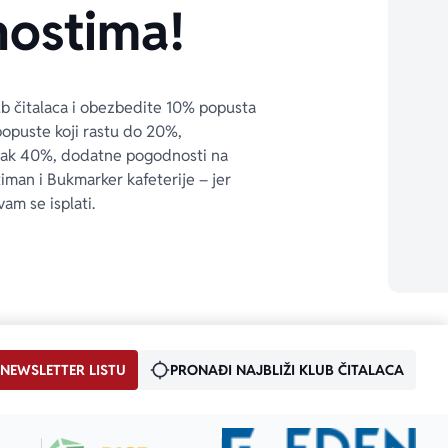
ostima!
ub čitalaca i obezbedite 10% popusta 
popuste koji rastu do 20%, 
čak 40%, dodatne pogodnosti na 
timan i Bukmarker kafeterije – jer 
vam se isplati.
 NEWSLETTER LISTU
PRONAĐI NAJBLIŽI KLUB ČITALACA