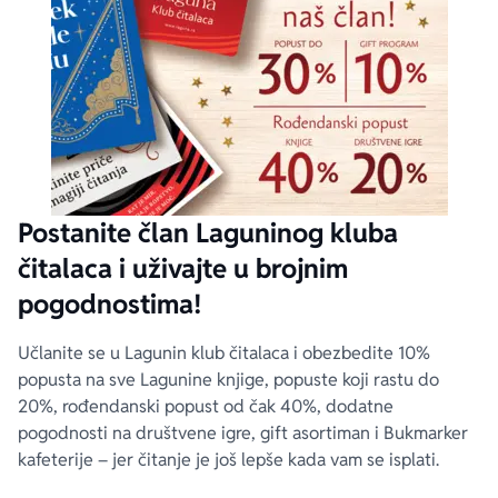
Postanite član Laguninog kluba
čitalaca i uživajte u brojnim
pogodnostima!
Učlanite se u Lagunin klub čitalaca i obezbedite 10%
popusta na sve Lagunine knjige, popuste koji rastu do
20%, rođendanski popust od čak 40%, dodatne
pogodnosti na društvene igre, gift asortiman i Bukmarker
kafeterije – jer čitanje je još lepše kada vam se isplati.