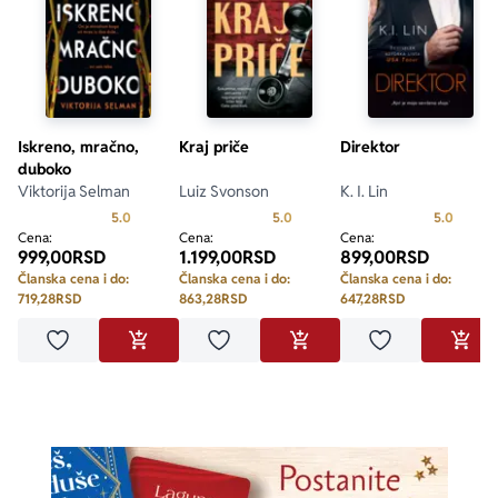
Iskreno, mračno,
Kraj priče
Direktor
duboko
Viktorija Selman
Luiz Svonson
K. I. Lin
Prosecna ocena je 5.0 od 5
Prosecna ocena je 5.0 od 5
Prosecn
5.0
5.0
5.0
Cena:
Cena:
Cena:
999,00
RSD
1.199,00
RSD
899,00
RSD
Članska cena i do:
Članska cena i do:
Članska cena i do:
719,28
RSD
863,28
RSD
647,28
RSD
Dodaj u omiljene
Dodaj u omiljene
Dodaj u omilje
DODAJ U KORPU
DODAJ U KORPU
DODA