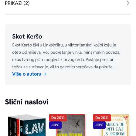
bi li pobedio. 
PRIKAZI (2)
DOBRO DOŠLI U IGRU. UPRAVO JE POČELA.
„Brzo, uzbudljivo, jezivo, neočekivano, originalno!“
Skot Keršo
– netgalley.co.uk
Skot Keršo živi u Linkolnširu, u viktorijanskoj kolibi koju je
oteo od miševa. Voli pucketanje vinila, miris mekih poveza,
ukus tvrdog pića i pogled iz prvog reda. Postaje prestar i
težak za surfovanje, ali to ga retko sprečava da pokuša.
Više o autoru
Njegova prva prava ljubav bio je bioskop. Njegov bigl,
Darvin, je jedini pravi kralj pasa.
Slični naslovi
Do 20%
Do 20%
-10%
-10%