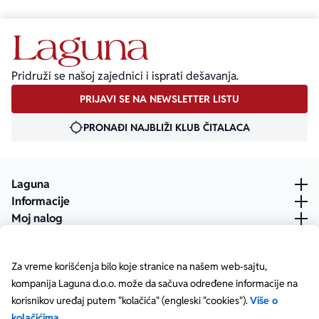
Pridruži se našoj zajednici i isprati dešavanja.
PRIJAVI SE NA NEWSLETTER LISTU
PRONAĐI NAJBLIŽI KLUB ČITALACA
Laguna
Informacije
Moj nalog
Za vreme korišćenja bilo koje stranice na našem web-sajtu,
kompanija Laguna d.o.o. može da sačuva određene informacije na
korisnikov uređaj putem "kolačića" (engleski "cookies").
Više o
kolačićima