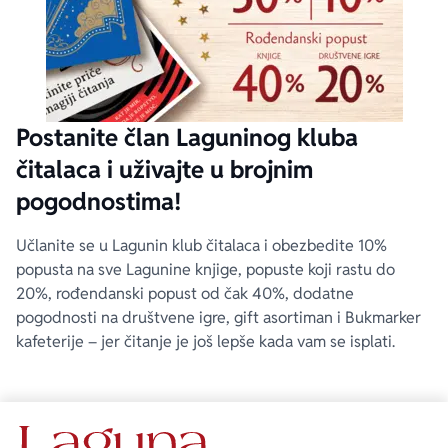
Postanite član Laguninog kluba
čitalaca i uživajte u brojnim
pogodnostima!
Učlanite se u Lagunin klub čitalaca i obezbedite 10%
popusta na sve Lagunine knjige, popuste koji rastu do
20%, rođendanski popust od čak 40%, dodatne
pogodnosti na društvene igre, gift asortiman i Bukmarker
kafeterije – jer čitanje je još lepše kada vam se isplati.