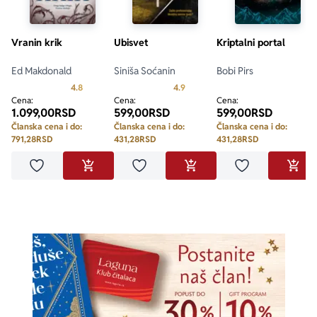
Vranin krik
Ubisvet
Kriptalni portal
Ed Makdonald
Siniša Soćanin
Bobi Pirs
Prosecna ocena je 4.8 od 5
Prosecna ocena je 4.9 od 5
4.8
4.9
Cena:
Cena:
Cena:
1.099,00
RSD
599,00
RSD
599,00
RSD
Članska cena i do:
Članska cena i do:
Članska cena i do:
791,28
RSD
431,28
RSD
431,28
RSD
Dodaj u omiljene
Dodaj u omiljene
Dodaj u omilje
DODAJ U KORPU
DODAJ U KORPU
DODA