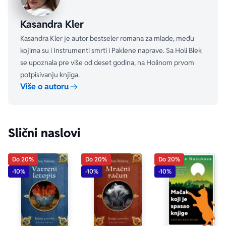
„Neverovatna knjiga... kad počnete da je čitate, više se 
Kasandra Kler
nećete odvojiti od nje.“ 
Kasandra Kler je autor bestseler romana za mlade, među
– The Guardian
kojima su i Instrumenti smrti i Paklene naprave. Sa Holi Blek
se upoznala pre više od deset godina, na Holinom prvom
potpisivanju knjiga.
Više o autoru
Slični naslovi
Do 20%
Do 20%
Do 20%
-10%
-10%
-10%