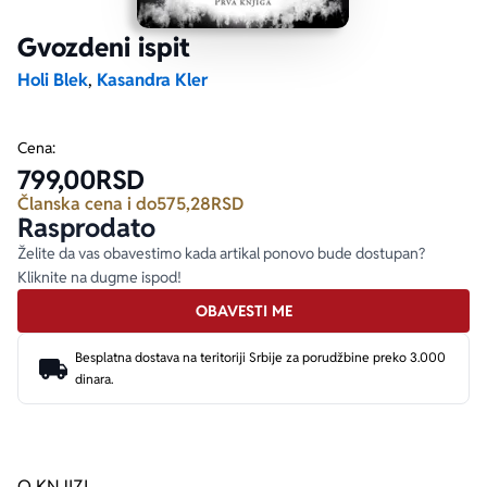
Gvozdeni ispit
Ekranizovane knjige
Poezija
Bojan Ljubenović
Peter Handke
Holi Blek
,
Kasandra Kler
Za poklon
Lični razvoj i popularna psihologija
Dejan Tiago-Stanković
Harlan Koben
Cena:
799,00
RSD
E-knjige
Biografija
Milica Jakovljević Mir-Jam
Elif Šafak
Članska cena i do
575,28
RSD
Rasprodato
Autori
Želite da vas obavestimo kada artikal ponovo bude dostupan?
Kliknite na dugme ispod!
OBAVESTI ME
Besplatna dostava na teritoriji Srbije za porudžbine preko 3.000
dinara.
O KNJIZI