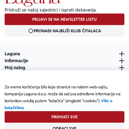
Pridruži se našoj zajednici i isprati dešavanja.
PRIJAVI SE NA NEWSLETTER LISTU
PRONAĐI NAJBLIŽI KLUB ČITALACA
Laguna
Informacije
Moj nalog
Za vreme korišćenja bilo koje stranice na našem web-sajtu,
kompanija Laguna d.o.o. može da sačuva određene informacije na
korisnikov uređaj putem "kolačića" (engleski "cookies").
Više o
kolačićima
PRIHVATI SVE
ODBACI SVE