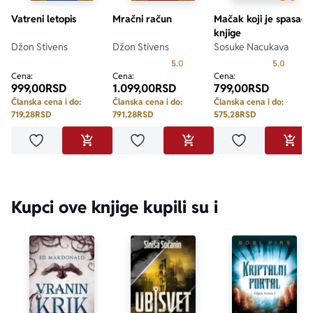
Vatreni letopis
Mračni račun
Mačak koji je spasao
knjige
Džon Stivens
Džon Stivens
Sosuke Nacukava
Prosecna ocena je 5.0 od 5
Prosecn
5.0
5.0
Cena:
Cena:
Cena:
999,00
RSD
1.099,00
RSD
799,00
RSD
Članska cena i do:
Članska cena i do:
Članska cena i do:
719,28
RSD
791,28
RSD
575,28
RSD
Dodaj u omiljene
Dodaj u omiljene
Dodaj u omilje
DODAJ U KORPU
DODAJ U KORPU
DODA
Kupci ove knjige kupili su i