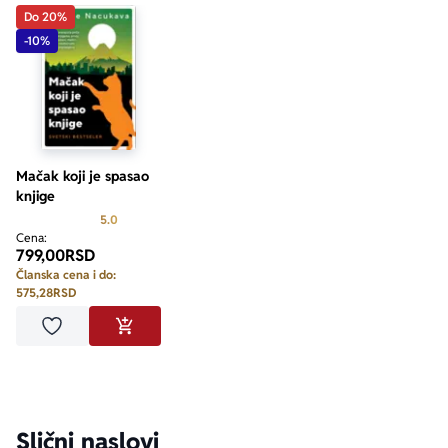
– 
Corriere di Bologna
Do 20%
-10%
„Dragulj od knjige ako volite čitanje (i mačke!).“
– 
De Limburger
Mačak koji je spasao
knjige
Prosecna ocena je 5.0 od 5
5.0
Cena:
799,00
RSD
Članska cena i do:
575,28
RSD
Dodaj u omiljene
DODAJ U KORPU
Slični naslovi