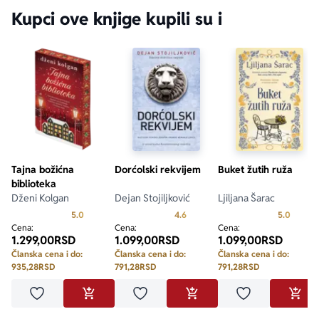
Kupci ove knjige kupili su i
Tajna božićna
Dorćolski rekvijem
Buket žutih ruža
biblioteka
Dženi Kolgan
Dejan Stojiljković
Ljiljana Šarac
Prosecna ocena je 5.0 od 5
Prosecna ocena je 4.6 od 5
Prosecn
5.0
4.6
5.0
Cena:
Cena:
Cena:
1.299,00
RSD
1.099,00
RSD
1.099,00
RSD
Članska cena i do:
Članska cena i do:
Članska cena i do:
935,28
RSD
791,28
RSD
791,28
RSD
Dodaj u omiljene
Dodaj u omiljene
Dodaj u omilje
DODAJ U KORPU
DODAJ U KORPU
DODA