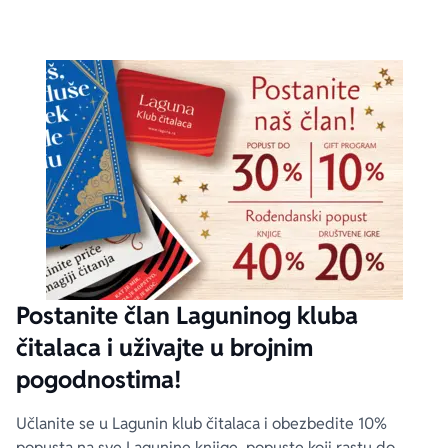
Postanite član Laguninog kluba
čitalaca i uživajte u brojnim
pogodnostima!
Učlanite se u Lagunin klub čitalaca i obezbedite 10%
popusta na sve Lagunine knjige, popuste koji rastu do