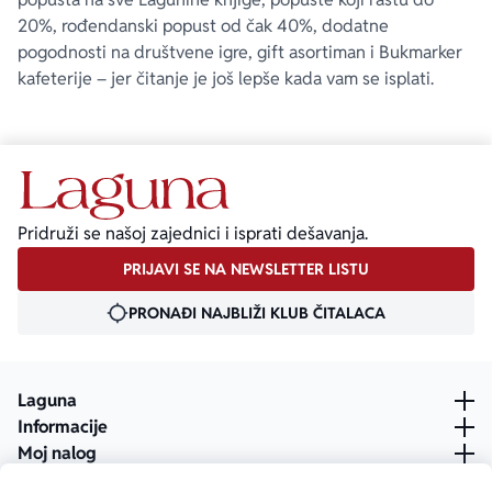
20%, rođendanski popust od čak 40%, dodatne
pogodnosti na društvene igre, gift asortiman i Bukmarker
kafeterije – jer čitanje je još lepše kada vam se isplati.
Pridruži se našoj zajednici i isprati dešavanja.
PRIJAVI SE NA NEWSLETTER LISTU
PRONAĐI NAJBLIŽI KLUB ČITALACA
Laguna
Informacije
Moj nalog