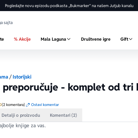
Pogledajte novu epizodu podkasta „Bukmarker“ na našem Jutjub kanalu
ste
% Akcije
Mala Laguna
Društvene igre
Gift
ama
/
Istorijski
 preporučuje - komplet od tri 
a
Prosecna ocena je 5.0 od 5
0
(2 komentara)
Ostavi komentar
Detalji o proizvodu
Komentari (2)
ajbolje knjige za vas.