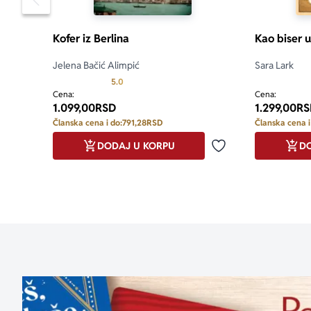
Pomeranje sadržaja slajdera u levo
Kofer iz Berlina
Kao biser 
Jelena Bačić Alimpić
Sara Lark
Prosecna ocena je 5.0 od 5
5.0
Cena:
Cena:
1.099,00
RSD
1.299,00
RS
Članska cena i do:
791,28
RSD
Članska cena i
DODAJ U KORPU
DO
Dodaj u omiljene