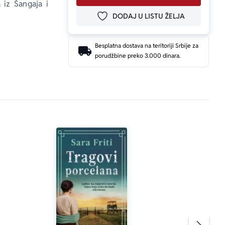
a iz Šangaja 
i 
DODAJ U LISTU ŽELJA
DODAJ U OMILJENE
Besplatna dostava na teritoriji Srbije za
porudžbine preko 3.000 dinara.
anka modnog 
t o opstanku.