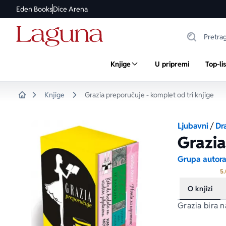
Eden Books
Dice Arena
Knjige
U pripremi
Top-li
Knjige
Grazia preporučuje - komplet od tri knjige
Home
Ljubavni
/
Dr
Grazia
Grupa autor
5.
O knjizi
Grazia
 bira n