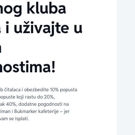
nog kluba
 i uživajte u
m
ostima!
ub čitalaca i obezbedite 10% popusta 
popuste koji rastu do 20%, 
čak 40%, dodatne pogodnosti na 
timan i Bukmarker kafeterije – jer 
vam se isplati.