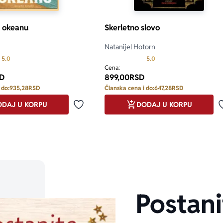
u okeanu
Skerletno slovo
Natanijel Hotorn
Prosecna ocena je 5.0 od 5
Prosecna ocena je 5.0 o
5.0
5.0
Cena:
D
899,00
RSD
 do:
935,28
RSD
Članska cena i do:
647,28
RSD
DAJ U KORPU
DODAJ U KORPU
Dodaj u omiljene
Postani