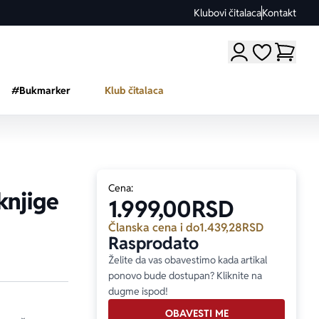
Klubovi čitalaca
Kontakt
Moji omiljeni a
#Bukmarker
Klub čitalaca
Cena:
knjige
1.999,00
RSD
Članska cena i do
1.439,28
RSD
Rasprodato
Želite da vas obavestimo kada artikal
ponovo bude dostupan? Kliknite na
dugme ispod!
OBAVESTI ME