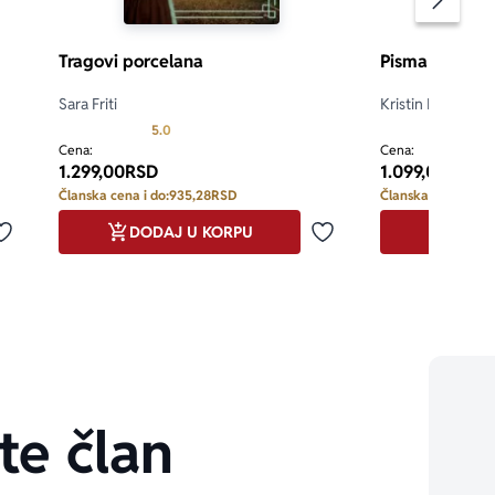
Pomeran
Tragovi porcelana
Pisma Kafki
Sara Friti
Kristin Estima
d 5
Prosecna ocena je 5.0 od 5
5.0
Cena:
Cena:
1.299,00
RSD
1.099,00
RSD
Članska cena i do:
935,28
RSD
Članska cena i do:
DODAJ U KORPU
DODA
Dodaj u omiljene
Dodaj u omiljene
te član