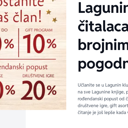
Laguni
čitalaca
brojni
pogodn
Učlanite se u Lagunin kl
na sve Lagunine knjige, 
rođendanski popust od 
društvene igre, gift asor
čitanje je još lepše kada 