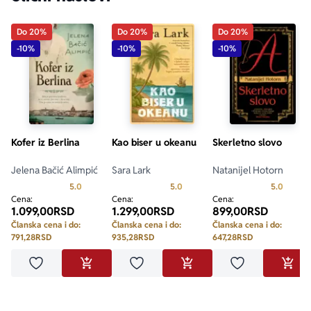
Do 20%
Do 20%
Do 20%
-10%
-10%
-10%
Kofer iz Berlina
Kao biser u okeanu
Skerletno slovo
Jelena Bačić Alimpić
Sara Lark
Natanijel Hotorn
Prosecna ocena je 5.0 od 5
Prosecna ocena je 5.0 od 5
Prosecn
5.0
5.0
5.0
Cena:
Cena:
Cena:
1.099,00
RSD
1.299,00
RSD
899,00
RSD
Članska cena i do:
Članska cena i do:
Članska cena i do:
791,28
RSD
935,28
RSD
647,28
RSD
Dodaj u omiljene
Dodaj u omiljene
Dodaj u omilje
DODAJ U KORPU
DODAJ U KORPU
DODA