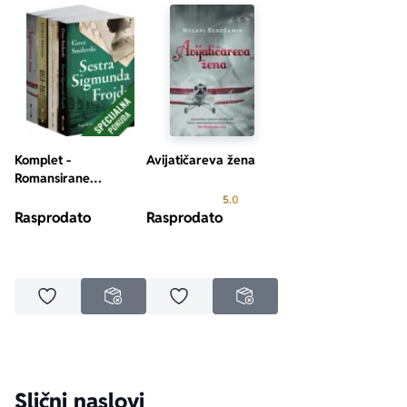
„Očaravajući portret jednog braka i jedne nacije u 
strašnim vremenima.“ Kejt Kvin, autorka romana 
Alisina 
mreža
Komplet -
Avijatičareva žena
Romansirane
biografije
Prosecna ocena je 5.0 od 5
5.0
Rasprodato
Rasprodato
Dodaj u omiljene
Dodaj u omiljene
NEDOSTUPNO
NEDOSTUPNO
Slični naslovi