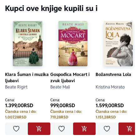
Kupci ove knjige kupili su i
Klara Šuman i muzika
Gospođica Mocart i
Božanstvena Lola
ljubavi
zvuk ljubavi
Beate Rigirt
Beate Mali
Kristina Morato
Cena:
Cena:
Cena:
1.399,00
RSD
999,00
RSD
1.599,00
RSD
Članska cena i do:
Članska cena i do:
Članska cena i do:
1.007,28
RSD
719,28
RSD
1.151,28
RSD
Dodaj u omiljene
Dodaj u omiljene
Dodaj u omilje
DODAJ U KORPU
DODAJ U KORPU
DODA