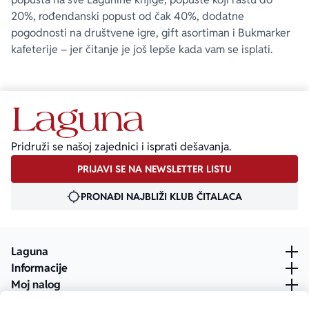
20%, rođendanski popust od čak 40%, dodatne
pogodnosti na društvene igre, gift asortiman i Bukmarker
kafeterije – jer čitanje je još lepše kada vam se isplati.
Pridruži se našoj zajednici i isprati dešavanja.
PRIJAVI SE NA NEWSLETTER LISTU
PRONAĐI NAJBLIŽI KLUB ČITALACA
Laguna
Informacije
Moj nalog