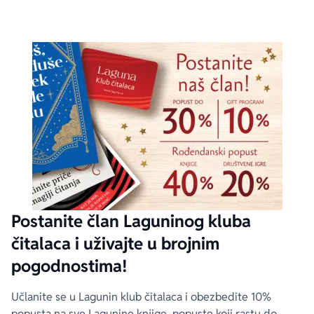
Postanite član Laguninog kluba
čitalaca i uživajte u brojnim
pogodnostima!
Učlanite se u Lagunin klub čitalaca i obezbedite 10%
popusta na sve Lagunine knjige, popuste koji rastu do