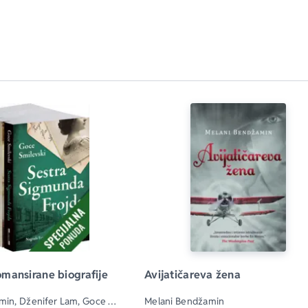
mansirane biografije
Avijatičareva žena
in, Dženifer Lam, Goce 
Melani Bendžamin