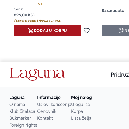
Smilevski, Ka
Prosecna ocena je 5.0 od 5
5.0
Cena:
Rasprodato
899,00
RSD
Članska cena i do:
647,28
RSD
DODAJ U KORPU
N
Dodaj u omiljene
Pridruž
Laguna
Informacije
Moj nalog
O nama
Uslovi korišćenja
Uloguj se
Klub čitalaca
Cenovnik
Korpa
Bukmarker
Kontakt
Lista želja
Foreign rights