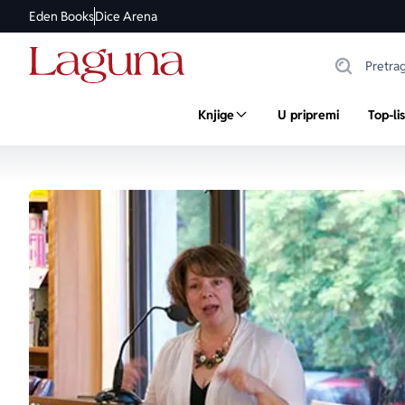
Eden Books
Dice Arena
Knjige
U pripremi
Top-li