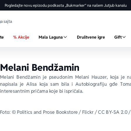
Pogledajte novu epizodu podkasta „Bukmarker“ na našem Jutjub kanalu
ste
% Akcije
Mala Laguna
Društvene igre
Gift
Melani Bendžamin
Melani Bendžamin je pseudonim Melani Hauzer, koja je n
napisala je 
Alisa koja sam bila
 i 
Autobiografiju gđe Tom
interesantnim pričama koje bi ispričala.
Foto: © Politics and Prose Bookstore / Flickr / CC BY-SA 2.