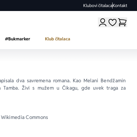
Klubovi čitalaca
Kontakt
Moji omiljeni a
#Bukmarker
Klub čitalaca
apisala dva savremena romana. Kao Melani Bendžamin 
a Tamba
. Živi s mužem u Čikagu, gde uvek traga za 
0 / Wikimedia Commons