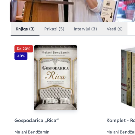
Knjige (3)
Prikazi (5)
Intervjui (3)
Vesti (6)
Do 20%
-10%
Gospodarica „Rica“
Komplet - Ro
Melani Bendžamin
Melani Bendžam