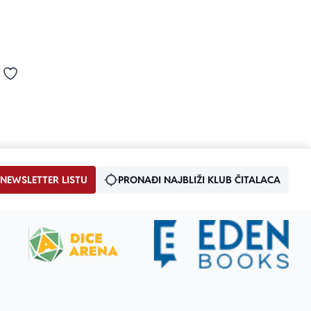
od 5
Dodaj u omiljene
 NEWSLETTER LISTU
PRONAĐI NAJBLIŽI KLUB ČITALACA