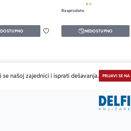
rmen Domingo
Prosecna ocena je 5.0 
5.0
Rasprodato
EDOSTUPNO
NEDOSTUPNO
Dodaj u omiljene
i se našoj zajednici i isprati dešavanja.
PRIJAVI SE NA