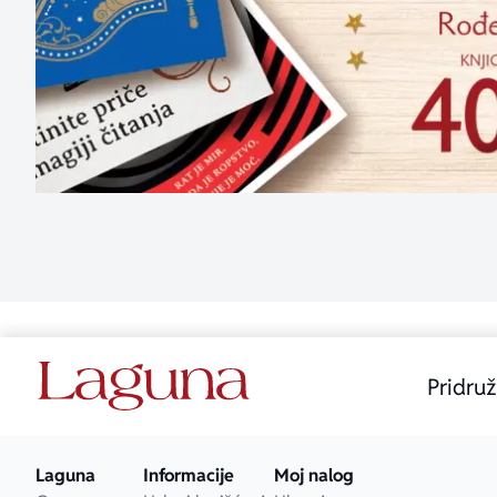
Pridruž
Laguna
Informacije
Moj nalog