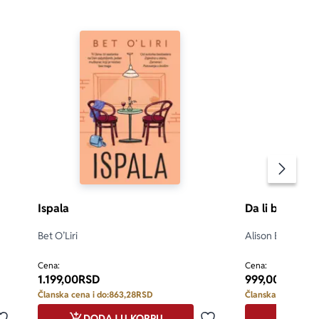
Pomeran
Ispala
Da li bi radije
Bet O’Liri
Alison Ešli
 5
5.0
Cena:
Cena:
1.199,00
RSD
999,00
RSD
Članska cena i do:
863,28
RSD
Članska cena i do:
DODAJ U KORPU
DODA