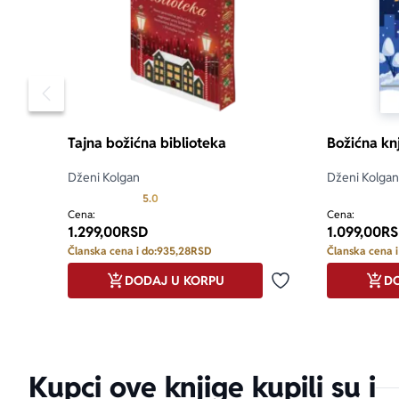
Pomeranje sadržaja slajdera u levo
Tajna božićna biblioteka
Božićna kn
Dženi Kolgan
Dženi Kolgan
Prosecna ocena je 5.0 od 5
5.0
aboutPage.sr-
Cena:
Cena:
1.299,00
RSD
1.099,00
RS
Članska cena i do:
935,28
RSD
Članska cena i
DODAJ U KORPU
DO
Dodaj u omiljene
Kupci ove knjige kupili su i