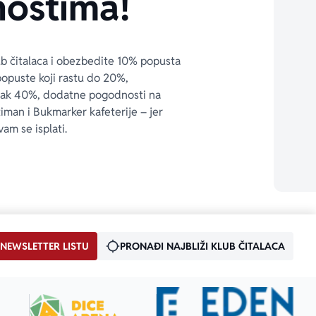
ostima!
ub čitalaca i obezbedite 10% popusta 
popuste koji rastu do 20%, 
čak 40%, dodatne pogodnosti na 
timan i Bukmarker kafeterije – jer 
vam se isplati.
 NEWSLETTER LISTU
PRONAĐI NAJBLIŽI KLUB ČITALACA