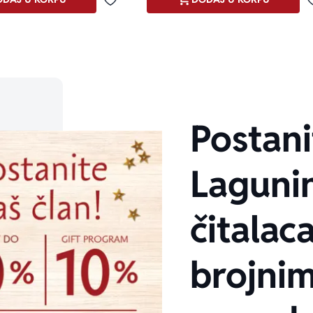
Dodaj u omiljene
Postani
Laguni
čitalaca
brojni