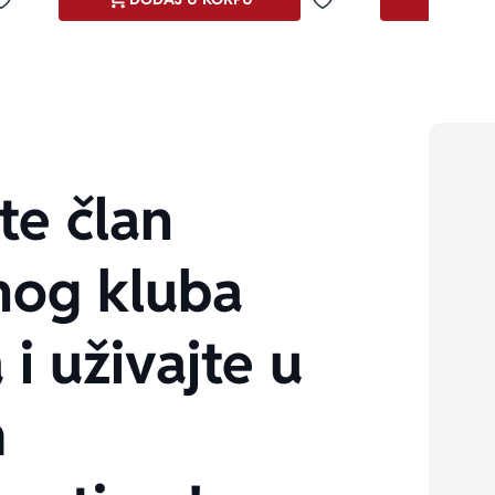
Dodaj u omiljene
Dodaj u omiljene
te član
nog kluba
 i uživajte u
m