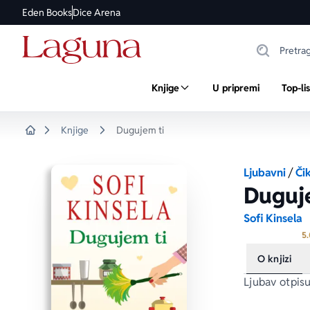
Eden Books
Dice Arena
Knjige
U pripremi
Top-li
Knjige
Dugujem ti
Home
Ljubavni
/
Čik
Duguj
Sofi Kinsela
5.
O knjizi
Ljubav otpis