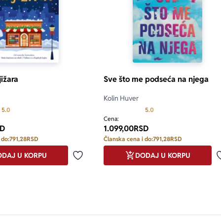
jižara
Sve što me podseća na njega
Kolin Huver
Prosecna ocena je 5.0 od 5
Prosecna ocena je 5.0 o
5.0
5.0
only.custom-youtube-play-icon
Cena:
D
1.099,00
RSD
 do:
791,28
RSD
Članska cena i do:
791,28
RSD
DAJ U KORPU
DODAJ U KORPU
Dodaj u omiljene