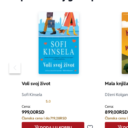
Pomeranje sadržaja slajdera u levo
Voli svoj život
Mala knjiža
Sofi Kinsela
Dženi Kolgan
Prosecna ocena je 5.0 od 5
5.0
Cena:
Cena:
999,00
RSD
899,00
RSD
Članska cena i do:
719,28
RSD
Članska cena i
DODAJ U KORPU
DO