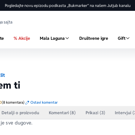
Pogledajte novu epizodu podkasta „Bukmarker“ na našem Jutjub kanalu
ste
% Akcije
Mala Laguna
Društvene igre
Gift
lit
em ti
Prosecna ocena je 5.0 od 5
0
(8 komentara)
Ostavi komentar
Detalji o proizvodu
Komentari (8)
Prikazi (3)
Intervjui (
uje sve dugove.