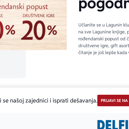
pogodn
Učlanite se u Lagunin kl
na sve Lagunine knjige, 
rođendanski popust od 
društvene igre, gift asor
čitanje je još lepše kada 
i se našoj zajednici i isprati dešavanja.
PRIJAVI SE NA