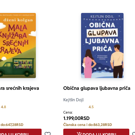
ra srećnih krajeva
Obična glupava ljubavna priča
Kejtlin Dojl
Prosecna ocena je 4.8 od 5
Prosecna ocena je 4.5 od
4.8
4.5
Cena:
1.199,00
RSD
 do:
647,28
RSD
Članska cena i do:
863,28
RSD
DAJ U KORPU
DODAJ U KORPU