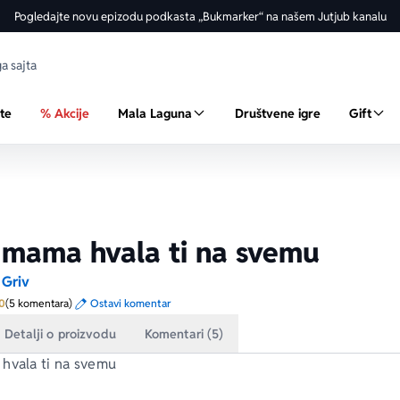
Pogledajte novu epizodu podkasta „Bukmarker“ na našem Jutjub kanalu
ste
% Akcije
Mala Laguna
Društvene igre
Gift
 mama hvala ti na svemu
 Griv
Prosecna ocena je 5.0 od 5
0
(5 komentara)
Ostavi komentar
Detalji o proizvodu
Komentari (5)
hvala ti na svemu