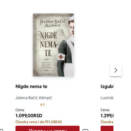
Pomeran
Nigde nema te
Izgubljena ses
Jelena Bačić Alimpić
Lusinda Rajli
d 5
Prosecna ocena je 4.9 od 5
4.9
4.9
Cena:
Cena:
1.099,00
RSD
1.299,00
RSD
Članska cena i do:
791,28
RSD
Članska cena i do: