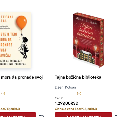
i mora da pronađe svoj
Tajna božićna biblioteka
Dženi Kolgan
Prosecna ocena je 4.6 od 5
Prosecna ocena je 5.0 o
4.6
5.0
Cena:
1.299,00
RSD
 do:
719,28
RSD
Članska cena i do:
935,28
RSD