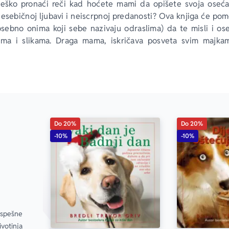
eško pronaći reči kad hoćete mami da opišete svoja osećan
nesebičnoj ljubavi i neiscrpnoj predanosti? Ova knjiga će pom
osebno onima koji sebe nazivaju odraslima) da te misli i ose
ima i slikama. 
Draga mama
, iskričava posveta svim majka
ombinuje dirljive fotografije životinja s finim humorom
 Pokažimo mamama koliko cenimo njihov trud i koliko ih zaista
Do 20%
Do 20%
-10%
-10%
spešne 
otinja 