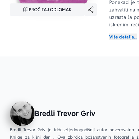
Ponekad je t
zahvaliti na 
PROČITAJ ODLOMAK
uzrasta (a p
iskrenim reč
umetnički k
Više detalja...
zahvalnošću.
Bredli Trevor Griv
Bredli Trevor Griv je tridesetjednogodišnji autor neverovatno u
Knjige za kišni dan . Ova zbirčica božanstvenih fotografija živ