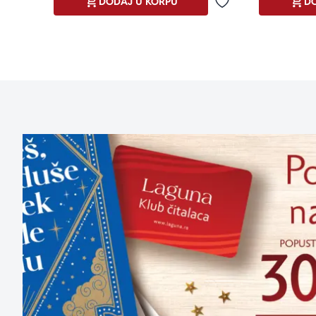
DODAJ U KORPU
DO
Dodaj u omiljene