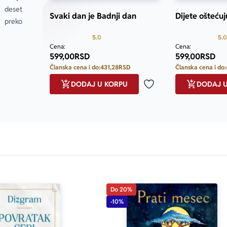
deset 
Svaki dan je Badnji dan
Dijete ošteću
 preko 
Prosecna ocena je 5.0 od 5
5.0
5.0
Cena:
Cena:
599,00
RSD
599,00
RSD
Članska cena i do:
431,28
RSD
Članska cena i do:
DODAJ U KORPU
DODAJ 
Dodaj u omiljene
Do 20%
-10%