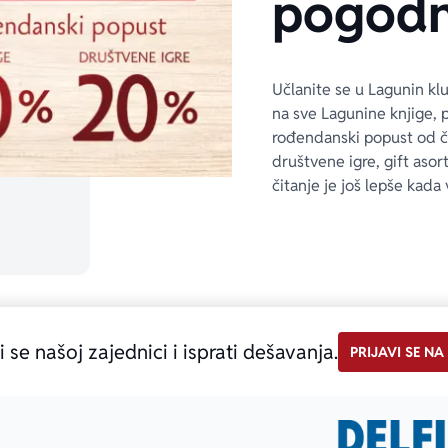
pogodn
Učlanite se u Lagunin kl
na sve Lagunine knjige, 
rođendanski popust od 
društvene igre, gift asor
čitanje je još lepše kada 
i se našoj zajednici i isprati dešavanja.
PRIJAVI SE NA