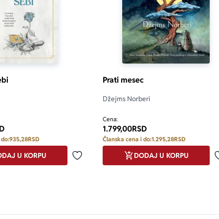
ebi
Prati mesec
Džejms Norberi
Cena:
D
1.799,00
RSD
 do:
935,28
RSD
Članska cena i do:
1.295,28
RSD
DAJ U KORPU
DODAJ U KORPU
Dodaj u omiljene