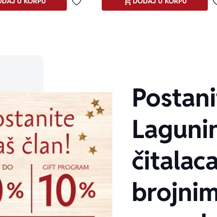
DAJ U KORPU
DODAJ U KORPU
Dodaj u omiljene
Postani
Laguni
čitalaca
brojni