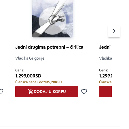
Pomeran
Jedni drugima potrebni – ćirilica
Jedni drugima 
Vladika Grigorije
Vladika Grigorije
Cena:
Cena:
1.299,00
RSD
1.299,00
RSD
Članska cena i do:
935,28
RSD
Članska cena i do:
DODAJ U KORPU
DODA
Dodaj u omiljene
Dodaj u omiljene