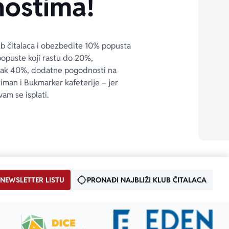
ostima!
ub čitalaca i obezbedite 10% popusta 
popuste koji rastu do 20%, 
čak 40%, dodatne pogodnosti na 
timan i Bukmarker kafeterije – jer 
vam se isplati.
 NEWSLETTER LISTU
PRONAĐI NAJBLIŽI KLUB ČITALACA