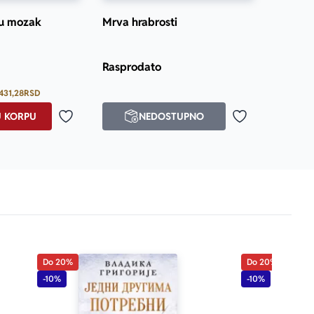
ju mozak
Mrva hrabrosti
Prosecna ocena je 5.0 od 5
Rasprodato
431,28
RSD
U KORPU
NEDOSTUPNO
Dodaj u omiljene
Dodaj u omilje
Do 20%
Do 20%
-10%
-10%