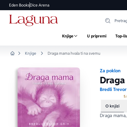
Eden Books
Dice Arena
Knjige
U pripremi
Top-li
Knjige
Draga mama hvala ti na svemu
Home
Za poklon
Draga
Bredli Trevor
5.
O knjizi
Draga mama, 