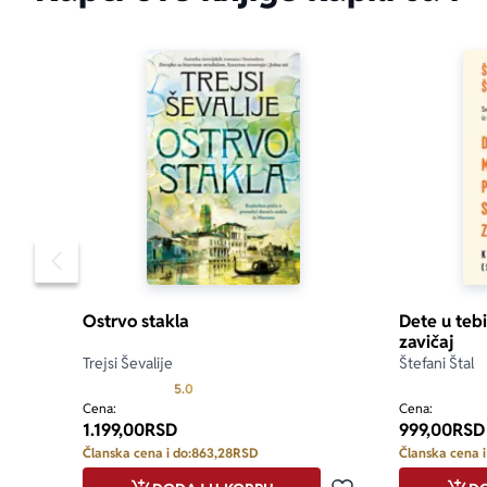
Pomeranje sadržaja slajdera u levo
Ostrvo stakla
Dete u teb
zavičaj
Trejsi Ševalije
Štefani Štal
Prosecna ocena je 5.0 od 5
5.0
Cena:
Cena:
1.199,00
RSD
999,00
RSD
Članska cena i do:
863,28
RSD
Članska cena i