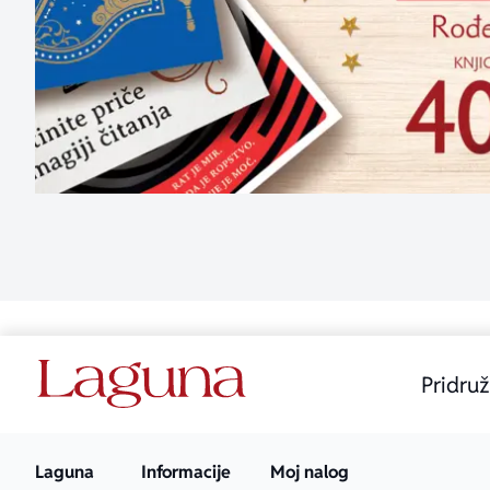
Pridruž
Laguna
Informacije
Moj nalog