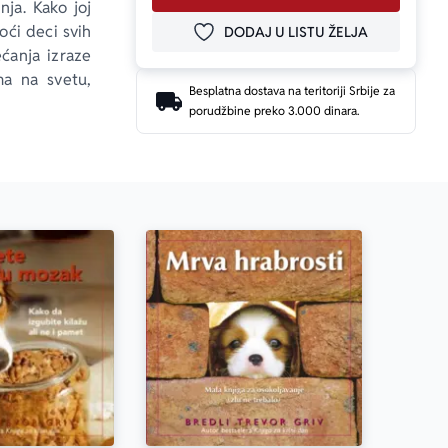
ja. Kako joj 
oći deci svih 
DODAJ U LISTU ŽELJA
DODAJ U OMILJENE
ćanja izraze 
ma na svetu, 
Besplatna dostava na teritoriji Srbije za
 i iskrenom 
porudžbine preko 3.000 dinara.
 volimo.