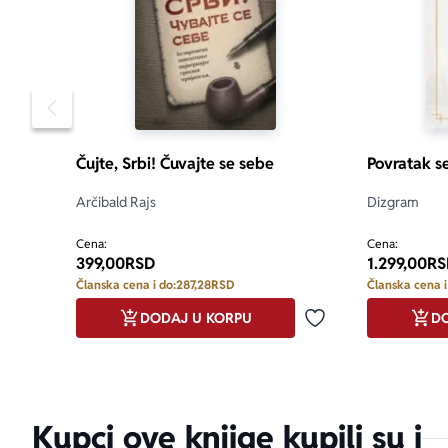
Pomeranje sadržaja slajdera u levo
Čujte, Srbi! Čuvajte se sebe
Povratak s
Arčibald Rajs
Dizgram
Cena:
Cena:
399,00
RSD
1.299,00
RS
Članska cena i do:
287,28
RSD
Članska cena i
DODAJ U KORPU
DO
Dodaj u omiljene
Kupci ove knjige kupili su i