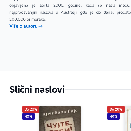
objavljena je aprila 2000. godine, kada se našla među 
najprodavanijih naslova u Australiji, gde je do danas prodato
200.000 primeraka.
Više o autoru
Slični naslovi
Do 20%
Do 20%
-10%
-10%