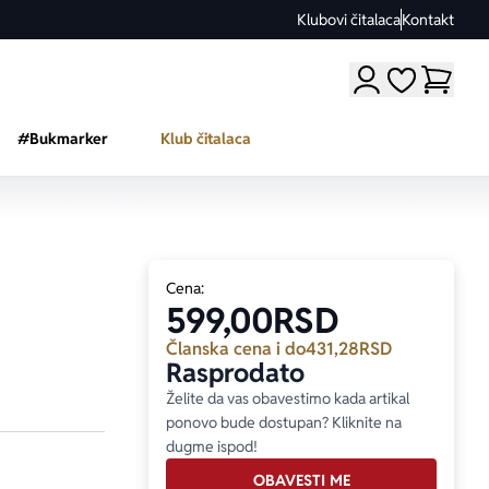
Klubovi čitalaca
Kontakt
Moji omiljeni a
#Bukmarker
Klub čitalaca
Cena:
599,00
RSD
Članska cena i do
431,28
RSD
Rasprodato
Želite da vas obavestimo kada artikal
ponovo bude dostupan? Kliknite na
dugme ispod!
OBAVESTI ME