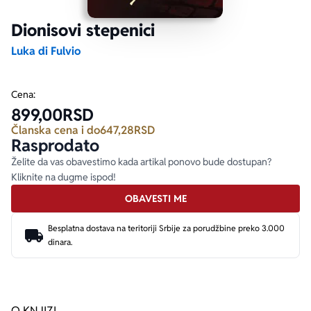
Dionisovi stepenici
Ekranizovane knjige
Poezija
Bojan Ljubenović
Peter Handke
Luka di Fulvio
Za poklon
Lični razvoj i popularna psihologija
Dejan Tiago-Stanković
Harlan Koben
Cena:
899,00
RSD
E-knjige
Biografija
Milica Jakovljević Mir-Jam
Elif Šafak
Članska cena i do
647,28
RSD
Rasprodato
Autori
Želite da vas obavestimo kada artikal ponovo bude dostupan?
Kliknite na dugme ispod!
OBAVESTI ME
Besplatna dostava na teritoriji Srbije za porudžbine preko 3.000
dinara.
O KNJIZI