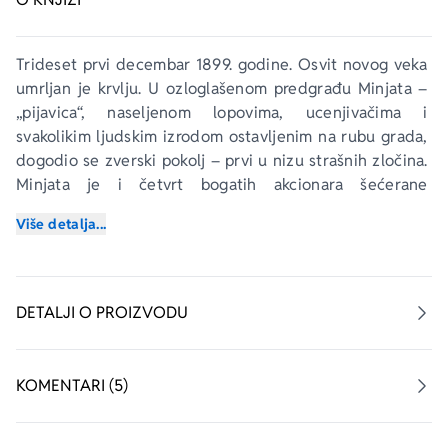
Trideset prvi decembar 1899. godine. Osvit novog veka 
umrljan je krvlju. U ozloglašenom predgrađu Minjata – 
„pijavica“, naseljenom lopovima, ucenjivačima i 
svakolikim ljudskim izrodom ostavljenim na rubu grada, 
dogodio se zverski pokolj – prvi u nizu strašnih zločina. 
Minjata je i četvrt bogatih akcionara šećerane 
zatvorenih u svojim pozlaćenim vilama, neprijateljski 
Više detalja...
raspoloženih prema socijalističkim idejama što se 
lagano šire među radnicima. Ubica je odabrao upravo 
supruge akcionara za žrtve na čijoj koži ostavlja 
neodgonetljive poruke svoje nadmoći.
DETALJI O PROIZVODU
Surov poput  osvetnika, neumoljiv poput Boga – prvi 
serijski ubica dvadesetog veka.
KOMENTARI (5)
U buretu baruta koje bi svakog časa moglo da 