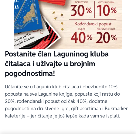
Postanite član Laguninog kluba
čitalaca i uživajte u brojnim
pogodnostima!
Učlanite se u Lagunin klub čitalaca i obezbedite 10%
popusta na sve Lagunine knjige, popuste koji rastu do
20%, rođendanski popust od čak 40%, dodatne
pogodnosti na društvene igre, gift asortiman i Bukmarker
kafeterije – jer čitanje je još lepše kada vam se isplati.