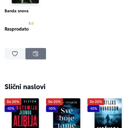
dvadesetog veka i čuva klicu bolesti današnjeg društva.
Banda snova
Prosecna ocena je 5.0 od 5
5.0
Rasprodato
Dodaj u omiljene
NEDOSTUPNO
Slični naslovi
Do 20%
Do 20%
Do 20%
-10%
-10%
-10%