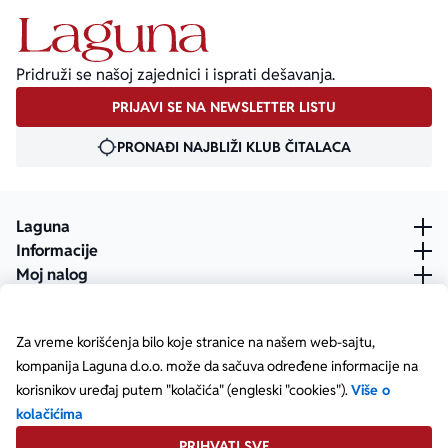
Pridruži se našoj zajednici i isprati dešavanja.
PRIJAVI SE NA NEWSLETTER LISTU
PRONAĐI NAJBLIŽI KLUB ČITALACA
Laguna
Informacije
Moj nalog
Za vreme korišćenja bilo koje stranice na našem web-sajtu,
kompanija Laguna d.o.o. može da sačuva određene informacije na
korisnikov uređaj putem "kolačića" (engleski "cookies").
Više o
kolačićima
PRIHVATI SVE