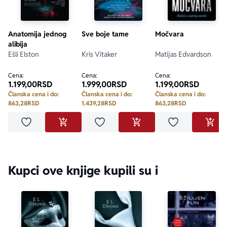
Anatomija jednog
Sve boje tame
Močvara
alibija
Ešli Elston
Kris Vitaker
Matijas Edvardson
Cena:
Cena:
Cena:
1.199,00
RSD
1.999,00
RSD
1.199,00
RSD
Članska cena i do:
Članska cena i do:
Članska cena i do:
863,28
RSD
1.439,28
RSD
863,28
RSD
Dodaj u omiljene
Dodaj u omiljene
Dodaj u omilje
DODAJ U KORPU
DODAJ U KORPU
DODA
Kupci ove knjige kupili su i