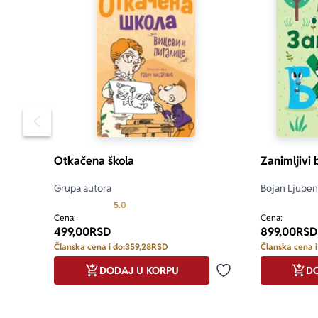
Pomeranje sadržaja slajdera u levo
Otkačena škola
Zanimljivi
Grupa autora
Bojan Ljuben
Prosecna ocena je 5.0 od 5
5.0
Cena:
Cena:
499,00
RSD
899,00
RSD
Članska cena i do:
359,28
RSD
Članska cena i
DODAJ U KORPU
DO
Dodaj u omiljene