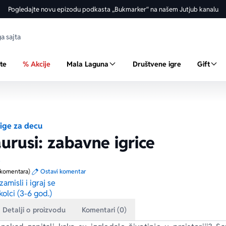
Pogledajte novu epizodu podkasta „Bukmarker“ na našem Jutjub kanalu
ste
% Akcije
Mala Laguna
Društvene igre
Gift
ige za decu
urusi: zabavne igrice
a
 komentara)
Ostavi komentar
amisli i igraj se
olci (3-6 god.)
Detalji o proizvodu
Komentari (0)