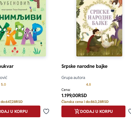
 bukvar
Srpske narodne bajke
ović
Grupa autora
Prosecna ocena je 5.0 od 5
Prosecna ocena je 4.8 od
5.0
4.8
Cena:
1.199,00
RSD
 do:
647,28
RSD
Članska cena i do:
863,28
RSD
DAJ U KORPU
DODAJ U KORPU
Dodaj u omiljene