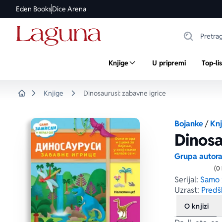
Eden Books
Dice Arena
Knjige
U pripremi
Top-li
Knjige
Dinosaurusi: zabavne igrice
Home
Bojanke
/
Knj
Dinosa
Grupa autor
(0
Serijal:
Samo z
Uzrast:
Predšk
O knjizi