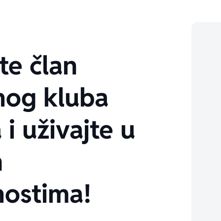
te član
nog kluba
 i uživajte u
m
ostima!