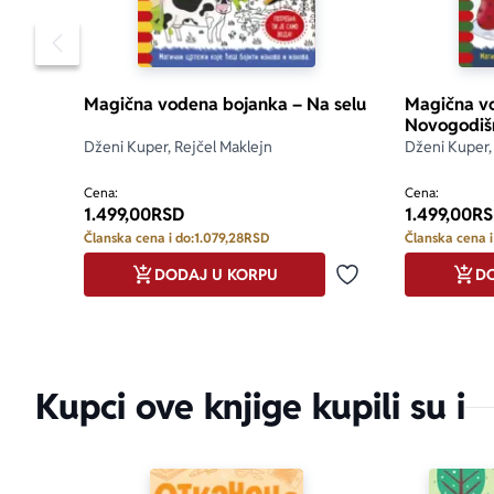
biti mesto po
Pomeranje sadržaja slajdera u levo
Ukrasi svoj 
različitih sce
Magična vodena bojanka – Na selu
Magična v
Novogodišn
Istisni dinos
Dženi Kuper, Rejčel Maklejn
Dženi Kuper,
si sada među
Cena:
Cena:
1.499,00
RSD
1.499,00
RS
Članska cena i do:
1.079,28
RSD
Članska cena i
DODAJ U KORPU
DO
Dodaj u omiljene
Kupci ove knjige kupili su i