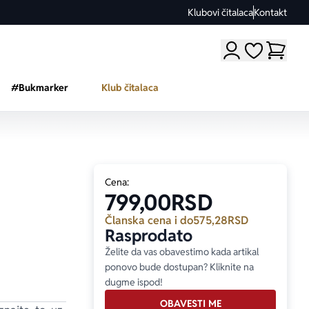
Klubovi čitalaca
Kontakt
Moji omiljeni a
#Bukmarker
Klub čitalaca
Cena:
799,00
RSD
Članska cena i do
575,28
RSD
Rasprodato
Želite da vas obavestimo kada artikal
ponovo bude dostupan? Kliknite na
dugme ispod!
OBAVESTI ME