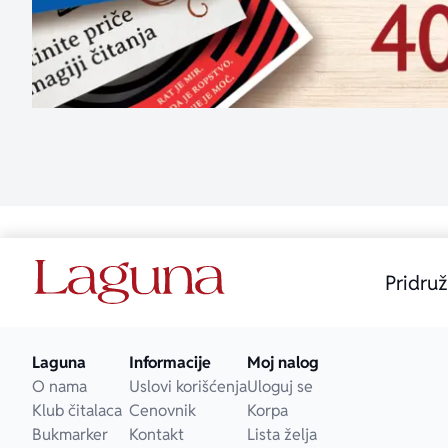
Pridruž
Laguna
Informacije
Moj nalog
O nama
Uslovi korišćenja
Uloguj se
Klub čitalaca
Cenovnik
Korpa
Bukmarker
Kontakt
Lista želja