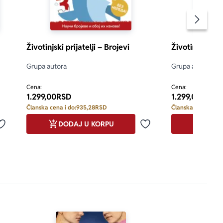
Pomeran
iraš stotine 
Životinjski prijatelji – Brojevi
Životinjski prij
ju! Upamti da 
Grupa autora
Grupa autora
Cena:
Cena:
1.299,00
RSD
1.299,00
RSD
Članska cena i do:
935,28
RSD
Članska cena i do:
DODAJ U KORPU
DODA
Dodaj u omiljene
Dodaj u omiljene