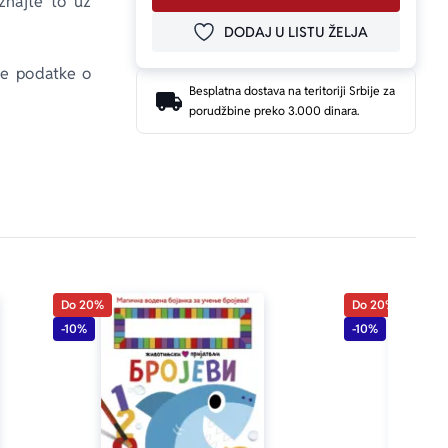
znajte to uz 
DODAJ U LISTU ŽELJA
DODAJ U OMILJENE
ve podatke o 
Besplatna dostava na teritoriji Srbije za
porudžbine preko 3.000 dinara.
li se čuvaj 
Do 20%
Do 20%
-10%
-10%
 stranice sa 
jigu). To će 