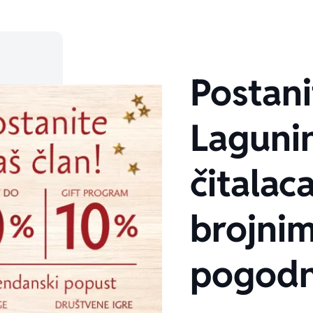
Postani
Laguni
čitalaca
brojni
pogodn