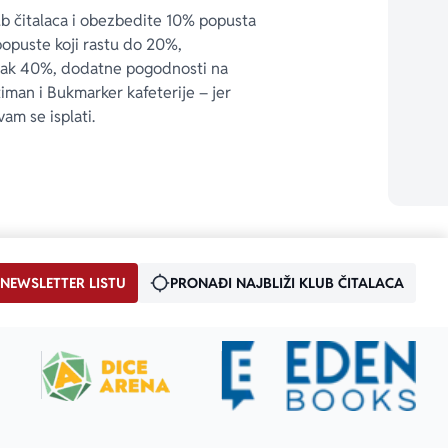
ub čitalaca i obezbedite 10% popusta 
popuste koji rastu do 20%, 
čak 40%, dodatne pogodnosti na 
timan i Bukmarker kafeterije – jer 
vam se isplati.
 NEWSLETTER LISTU
PRONAĐI NAJBLIŽI KLUB ČITALACA