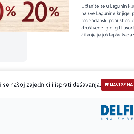
Učlanite se u Lagunin kl
na sve Lagunine knjige, 
rođendanski popust od 
društvene igre, gift asor
čitanje je još lepše kada 
i se našoj zajednici i isprati dešavanja.
PRIJAVI SE NA