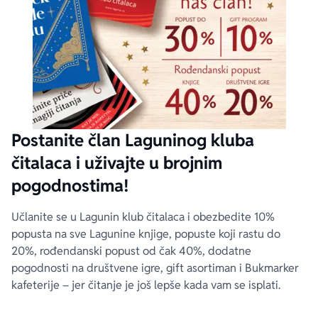
Postanite član Laguninog kluba
čitalaca i uživajte u brojnim
pogodnostima!
Učlanite se u Lagunin klub čitalaca i obezbedite 10%
popusta na sve Lagunine knjige, popuste koji rastu do
20%, rođendanski popust od čak 40%, dodatne
pogodnosti na društvene igre, gift asortiman i Bukmarker
kafeterije – jer čitanje je još lepše kada vam se isplati.