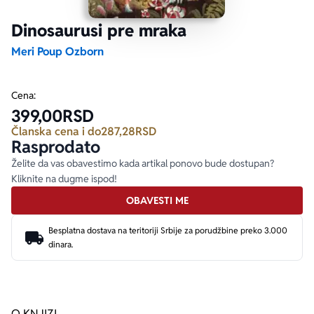
Dinosaurusi pre mraka
Ekranizovane knjige
Poezija
Bojan Ljubenović
Peter Handke
Meri Poup Ozborn
Za poklon
Lični razvoj i popularna psihologija
Dejan Tiago-Stanković
Harlan Koben
Cena:
399,00
RSD
E-knjige
Biografija
Milica Jakovljević Mir-Jam
Elif Šafak
Članska cena i do
287,28
RSD
Rasprodato
Autori
Želite da vas obavestimo kada artikal ponovo bude dostupan?
Kliknite na dugme ispod!
OBAVESTI ME
Besplatna dostava na teritoriji Srbije za porudžbine preko 3.000
dinara.
O KNJIZI