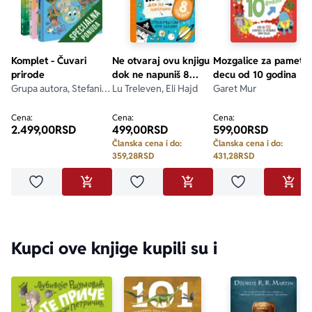
Komplet - Čuvari
Ne otvaraj ovu knjigu
Mozgalice za pametn
prirode
dok ne napuniš 8
decu od 10 godina
Grupa autora, Stefani
godina
Lu Treleven, Eli Hajd
Garet Mur
Ledu, Lisa Stjuart-Šarp,
Stefan Fratini
Cena:
Cena:
Cena:
2.499,00
RSD
499,00
RSD
599,00
RSD
Članska cena i do:
Članska cena i do:
359,28
RSD
431,28
RSD
Dodaj u omiljene
Dodaj u omiljene
Dodaj u omilje
DODAJ U KORPU
DODAJ U KORPU
DODA
Kupci ove knjige kupili su i