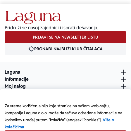
Pridruži se našoj zajednici i isprati dešavanja.
PRIJAVI SE NA NEWSLETTER LISTU
PRONAĐI NAJBLIŽI KLUB ČITALACA
Laguna
Informacije
Moj nalog
Za vreme korišćenja bilo koje stranice na našem web-sajtu,
kompanija Laguna d.o.o. može da sačuva određene informacije na
korisnikov uređaj putem "kolačića" (engleski "cookies").
Više o
kolačićima