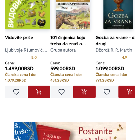
Vidovite priče
101 činjenica koju
Gozba za vrane - deo
treba da znaš o
drugi
Ljubivoje Ršumović,
dinosaurusima
Grupa autora
Džordž R. R. Martin
Dušan Petričić
Prosecna ocena je 5.0 od 5
Prosecn
5.0
4.9
Cena:
Cena:
Cena:
1.499,00
RSD
599,00
RSD
1.099,00
RSD
Članska cena i do:
Članska cena i do:
Članska cena i do:
1.079,28
RSD
431,28
RSD
791,28
RSD
Dodaj u omiljene
Dodaj u omiljene
Dodaj u omilje
DODAJ U KORPU
DODAJ U KORPU
DODA