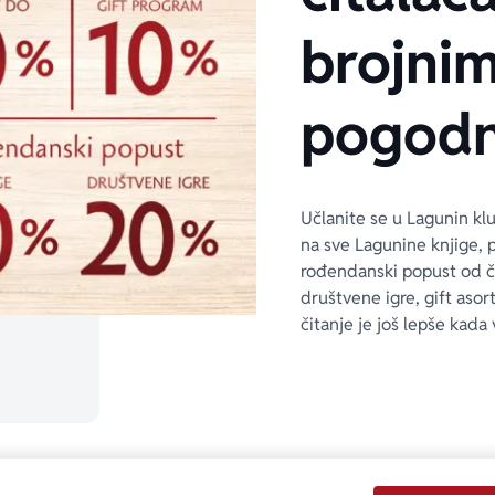
brojni
pogodn
Učlanite se u Lagunin kl
na sve Lagunine knjige, 
rođendanski popust od 
društvene igre, gift asor
čitanje je još lepše kada 