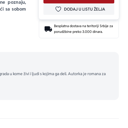
ne poznaju, 
eći sa sobom 
DODAJ U LISTU ŽELJA
DODAJ U OMILJENE
Besplatna dostava na teritoriji Srbije za
verenom samo 
porudžbine preko 3.000 dinara.
ina potajno 
 detektivka 
čilo životno 
 kojima su i 
grada u kome živi i ljudi s kojima ga deli. Autorka je romana za
 se prvi put 
a počinje da 
zahvaljujući 