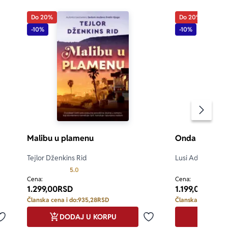
Do 20%
Do 20%
-10%
-10%
Pomeran
Malibu u plamenu
Onda mora da 
Tejlor Dženkins Rid
Lusi Adams
d 5
Prosecna ocena je 5.0 od 5
5.0
Cena:
Cena:
1.299,00
RSD
1.199,00
RSD
Članska cena i do:
935,28
RSD
Članska cena i do:
DODAJ U KORPU
DODA
Dodaj u omiljene
Dodaj u omiljene