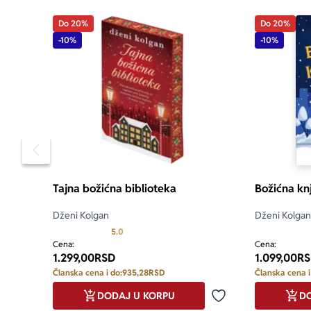
Do 20%
Do 20%
-10%
-10%
Pomeranje sadržaja slajdera u levo
Tajna božićna biblioteka
Božićna kn
Dženi Kolgan
Dženi Kolgan
Prosecna ocena je 5.0 od 5
5.0
Cena:
Cena:
1.299,00
RSD
1.099,00
RS
Članska cena i do:
935,28
RSD
Članska cena i
DODAJ U KORPU
DO
Dodaj u omiljene