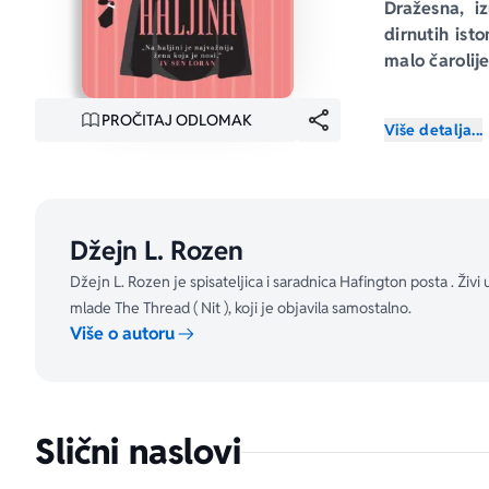
Dražesna, i
dirnutih ist
malo čarolije
Natali je pr
PROČITAJ ODLOMAK
Više detalja...
dva meseca 
zaljubljena
specijalizov
iskustvo, a n
Džejn L. Rozen
Za te tri že
Džejn L. Rozen je spisateljica i saradnica Hafington posta . Živi
mlada maneke
mlade The Thread ( Nit ), koji je objavila samostalno.
pojavljuje n
Više o autoru
lažira čudes
haljini sezon
Slični naslovi