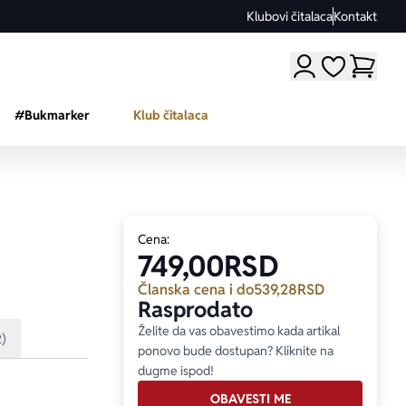
Klubovi čitalaca
Kontakt
Moji omiljeni a
#Bukmarker
Klub čitalaca
Cena:
749,00
RSD
Članska cena i do
539,28
RSD
Rasprodato
Želite da vas obavestimo kada artikal
2)
ponovo bude dostupan? Kliknite na
dugme ispod!
OBAVESTI ME