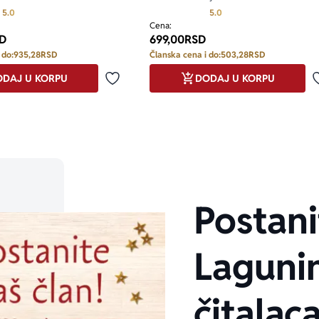
Prosecna ocena je 5.0 od 5
Prosecna ocena je 5.0 o
5.0
5.0
Cena:
D
699,00
RSD
 do:
935,28
RSD
Članska cena i do:
503,28
RSD
DAJ U KORPU
DODAJ U KORPU
Dodaj u omiljene
Postani
Laguni
čitalaca