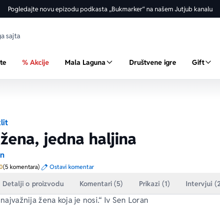
Pogledajte novu epizodu podkasta „Bukmarker“ na našem Jutjub kanalu
ste
% Akcije
Mala Laguna
Društvene igre
Gift
lit
žena, jedna haljina
en
Prosecna ocena je 5.0 od 5
0
(5 komentara)
Ostavi komentar
Detalji o proizvodu
Komentari (5)
Prikazi (1)
Intervjui (
e najvažnija žena koja je nosi.“ Iv Sen Loran