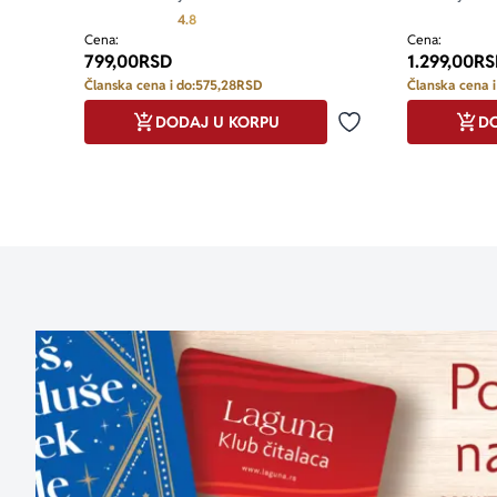
Prosecna ocena je 4.8 od 5
4.8
Cena:
Cena:
799,00
RSD
1.299,00
RS
Članska cena i do:
575,28
RSD
Članska cena i
DODAJ U KORPU
DO
Dodaj u omiljene