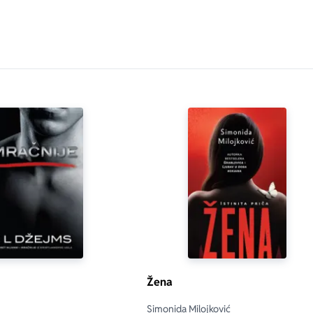
Žena
Simonida Milojković