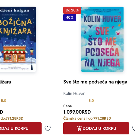
Do 20%
-10%
jižara
Sve što me podseća na njega
Kolin Huver
Prosecna ocena je 5.0 od 5
Prosecna ocena je 5.0 o
5.0
5.0
Cena:
D
1.099,00
RSD
 do:
791,28
RSD
Članska cena i do:
791,28
RSD
DAJ U KORPU
DODAJ U KORPU
Dodaj u omiljene