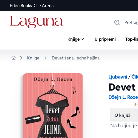
Eden Books
Dice Arena
Knjige
U pripremi
Top-li
Knjige
Devet žena, jedna haljina
Home
Ljubavni
/
Čik
Devet 
Džejn L. Roz
5.
O knjizi
„Na haljini j