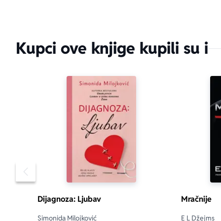
Kupci ove knjige kupili su i
Pomeranje sadržaja slajdera u levo
Dijagnoza: Ljubav
Mračnije
Simonida Milojković
E L Džejms