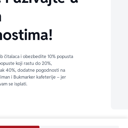
m
ostima!
ub čitalaca i obezbedite 10% popusta 
popuste koji rastu do 20%, 
čak 40%, dodatne pogodnosti na 
timan i Bukmarker kafeterije – jer 
vam se isplati.