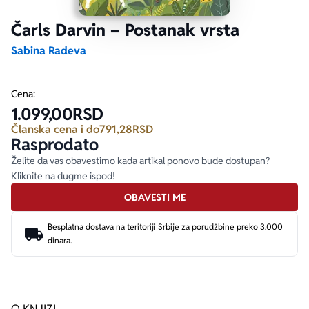
Čarls Darvin – Postanak vrsta
Ekranizovane knjige
Poezija
Bojan Ljubenović
Peter Handke
Sabina Radeva
Za poklon
Lični razvoj i popularna psihologija
Dejan Tiago-Stanković
Harlan Koben
Cena:
1.099,00
RSD
E-knjige
Biografija
Milica Jakovljević Mir-Jam
Elif Šafak
Članska cena i do
791,28
RSD
Rasprodato
Autori
Želite da vas obavestimo kada artikal ponovo bude dostupan?
Kliknite na dugme ispod!
OBAVESTI ME
Besplatna dostava na teritoriji Srbije za porudžbine preko 3.000
dinara.
O KNJIZI