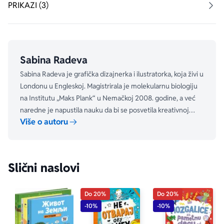
PRIKAZI (3)
Sabina Radeva
Sabina Radeva je grafička dizajnerka i ilustratorka, koja živi u
Londonu u Engleskoj. Magistrirala je molekularnu biologiju
na Institutu „Maks Plank“ u Nemačkoj 2008. godine, a već
naredne je napustila nauku da bi se posvetila kreativnoj
Više o autoru
karijeri i od tada uči za ilustratora.
Slični naslovi
Do 20%
Do 20%
-10%
-10%