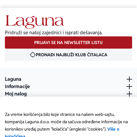
Pridruži se našoj zajednici i isprati dešavanja.
PRIJAVI SE NA NEWSLETTER LISTU
PRONAĐI NAJBLIŽI KLUB ČITALACA
Laguna
Informacije
Moj nalog
Za vreme korišćenja bilo koje stranice na našem web-sajtu,
kompanija Laguna d.o.o. može da sačuva određene informacije na
korisnikov uređaj putem "kolačića" (engleski "cookies").
Više o
kolačićima