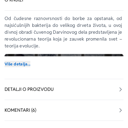
Od čudesne raznovrsnosti do borbe za opstanak, od 
najsićušnijih bakterija do velikog drveta života, u ovoj 
divnoj obradi čuvenog Darvinovog dela predstavljena je 
revolucionarna teorija koja je zauvek promenila svet – 
teorija evolucije. 
Više detalja...
DETALJI O PROIZVODU
KOMENTARI (6)
aboutPage.sr-only.custom-youtube-play-icon