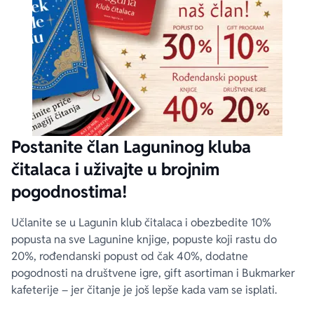
Postanite član Laguninog kluba
čitalaca i uživajte u brojnim
pogodnostima!
Učlanite se u Lagunin klub čitalaca i obezbedite 10%
popusta na sve Lagunine knjige, popuste koji rastu do
20%, rođendanski popust od čak 40%, dodatne
pogodnosti na društvene igre, gift asortiman i Bukmarker
kafeterije – jer čitanje je još lepše kada vam se isplati.