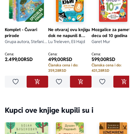
Komplet - Čuvari
Ne otvaraj ovu knjigu
Mozgalice za pametn
prirode
dok ne napuniš 8
decu od 10 godina
Grupa autora, Stefani
godina
Lu Treleven, Eli Hajd
Garet Mur
Ledu, Lisa Stjuart-Šarp,
Stefan Fratini
Cena:
Cena:
Cena:
2.499,00
RSD
499,00
RSD
599,00
RSD
Članska cena i do:
Članska cena i do:
359,28
RSD
431,28
RSD
Dodaj u omiljene
Dodaj u omiljene
Dodaj u omilje
DODAJ U KORPU
DODAJ U KORPU
DODA
Kupci ove knjige kupili su i