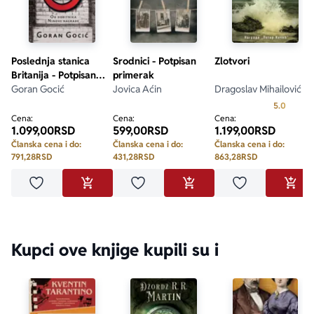
Poslednja stanica
Srodnici - Potpisan
Zlotvori
Britanija - Potpisan
primerak
primerak
Goran Gocić
Jovica Aćin
Dragoslav Mihailović
Prosecn
5.0
Cena:
Cena:
Cena:
1.099,00
RSD
599,00
RSD
1.199,00
RSD
Članska cena i do:
Članska cena i do:
Članska cena i do:
791,28
RSD
431,28
RSD
863,28
RSD
Dodaj u omiljene
Dodaj u omiljene
Dodaj u omilje
DODAJ U KORPU
DODAJ U KORPU
DODA
Kupci ove knjige kupili su i