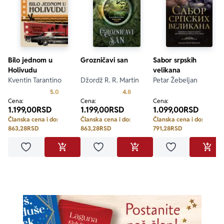
Bilo jednom u
Grozničavi san
Sabor srpskih
Holivudu
velikana
Kventin Tarantino
Džordž R. R. Martin
Petar Žebeljan
Prosecna ocena je 5.0 od 5
Prosecna ocena je 4.8 od 5
5.0
4.8
Cena:
Cena:
Cena:
1.199,00
RSD
1.199,00
RSD
1.099,00
RSD
Članska cena i do:
Članska cena i do:
Članska cena i do:
863,28
RSD
863,28
RSD
791,28
RSD
Dodaj u omiljene
Dodaj u omiljene
Dodaj u omilje
DODAJ U KORPU
DODAJ U KORPU
DODA