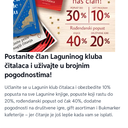
Postanite član Laguninog kluba
čitalaca i uživajte u brojnim
pogodnostima!
Učlanite se u Lagunin klub čitalaca i obezbedite 10%
popusta na sve Lagunine knjige, popuste koji rastu do
20%, rođendanski popust od čak 40%, dodatne
pogodnosti na društvene igre, gift asortiman i Bukmarker
kafeterije – jer čitanje je još lepše kada vam se isplati.