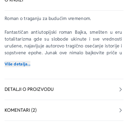
Roman o traganju za budućim vremenom.
Fantastičan antiutopijski roman 
Bajka
, smešten u eru 
totalitarizma gde su slobode ukinute i sve vrednosti 
urušene, najavljuje autorovo tragično osećanje istorije i 
sopstvene epohe. Junak ove nimalo bajkovite priče u 
alegorijskim slikama destrukcije, apsurda i 
Više detalja...
dezintegracije ljudskog društva vidi pretnju opštem i 
nacionalnom napretku: nastalo je Antivreme, opšti haos, 
groteskni svetski poredak bez budućnosti. U ugovoru sa 
junakom, podvodni moravski đavo Anđama ustupiće 
DETALJI O PROIZVODU
Ćosićevom junaku besmrtnost i moć saznanja „onoga 
što niko nikad nije saznao“ u zamenu za sudbinu 
smrtnika, kako bi proverio da li ovde, u stvarnom svetu, 
KOMENTARI (2)
Bog još uvek postoji. 