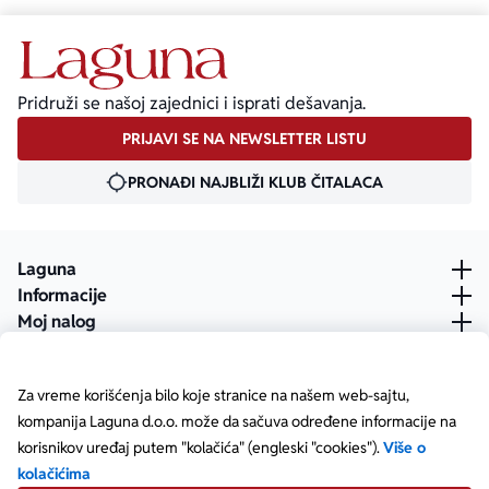
Pridruži se našoj zajednici i isprati dešavanja.
PRIJAVI SE NA NEWSLETTER LISTU
PRONAĐI NAJBLIŽI KLUB ČITALACA
Laguna
Informacije
Moj nalog
Za vreme korišćenja bilo koje stranice na našem web-sajtu,
kompanija Laguna d.o.o. može da sačuva određene informacije na
korisnikov uređaj putem "kolačića" (engleski "cookies").
Više o
kolačićima