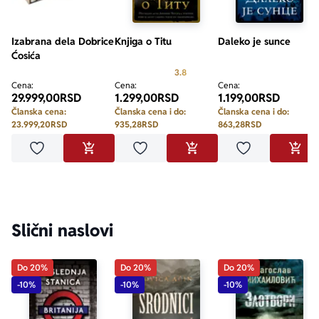
Izabrana dela Dobrice
Knjiga o Titu
Daleko je sunce
Ćosića
Prosecna ocena je 3.8 od 5
3.8
Cena:
Cena:
Cena:
29.999,00
RSD
1.299,00
RSD
1.199,00
RSD
Članska cena:
Članska cena i do:
Članska cena i do:
23.999,20
RSD
935,28
RSD
863,28
RSD
Dodaj u omiljene
Dodaj u omiljene
Dodaj u omilje
DODAJ U KORPU
DODAJ U KORPU
DODA
Slični naslovi
Do 20%
Do 20%
Do 20%
-10%
-10%
-10%