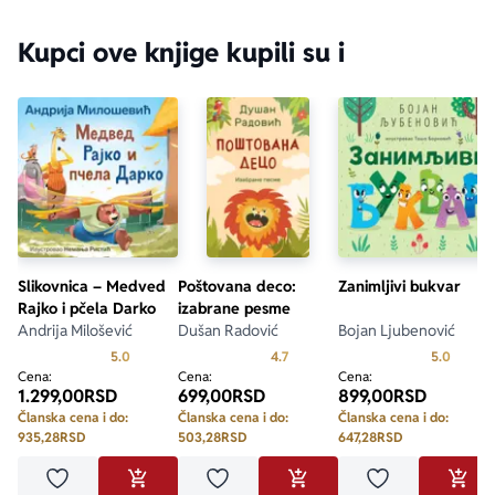
Kupci ove knjige kupili su i
Slikovnica – Medved
Poštovana deco:
Zanimljivi bukvar
Rajko i pčela Darko
izabrane pesme
Andrija Milošević
Dušan Radović
Bojan Ljubenović
Prosecna ocena je 5.0 od 5
Prosecna ocena je 4.7 od 5
Prosecn
5.0
4.7
5.0
Cena:
Cena:
Cena:
1.299,00
RSD
699,00
RSD
899,00
RSD
Članska cena i do:
Članska cena i do:
Članska cena i do:
935,28
RSD
503,28
RSD
647,28
RSD
Dodaj u omiljene
Dodaj u omiljene
Dodaj u omilje
DODAJ U KORPU
DODAJ U KORPU
DODA