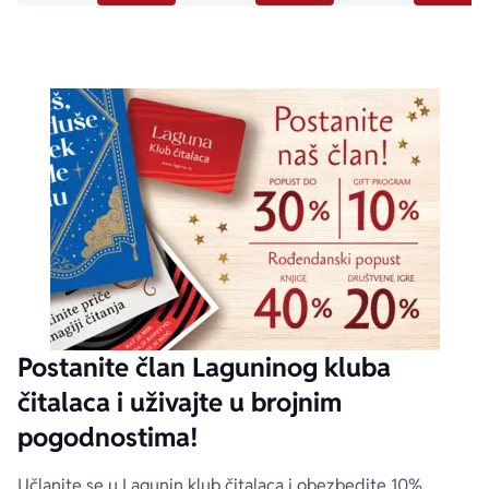
Postanite član Laguninog kluba
čitalaca i uživajte u brojnim
pogodnostima!
Učlanite se u Lagunin klub čitalaca i obezbedite 10%