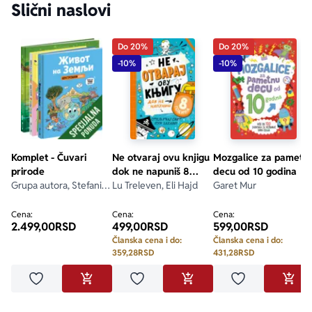
Slični naslovi
Do 20%
Do 20%
-10%
-10%
Komplet - Čuvari
Ne otvaraj ovu knjigu
Mozgalice za pametn
prirode
dok ne napuniš 8
decu od 10 godina
Grupa autora, Stefani
godina
Lu Treleven, Eli Hajd
Garet Mur
Ledu, Lisa Stjuart-Šarp,
Stefan Fratini
Cena:
Cena:
Cena:
2.499,00
RSD
499,00
RSD
599,00
RSD
Članska cena i do:
Članska cena i do:
359,28
RSD
431,28
RSD
Dodaj u omiljene
Dodaj u omiljene
Dodaj u omilje
DODAJ U KORPU
DODAJ U KORPU
DODA