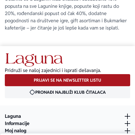
popusta na sve Lagunine knjige, popuste koji rastu do
20%, rođendanski popust od čak 40%, dodatne
pogodnosti na društvene igre, gift asortiman i Bukmarker
kafeterije – jer čitanje je još lepše kada vam se isplati.
Pridruži se našoj zajednici i isprati dešavanja.
PRIJAVI SE NA NEWSLETTER LISTU
PRONAĐI NAJBLIŽI KLUB ČITALACA
Laguna
Informacije
Moj nalog