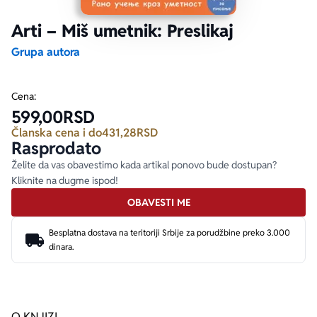
Arti – Miš umetnik: Preslikaj
Ekranizovane knjige
Poezija
Bojan Ljubenović
Peter Handke
Grupa autora
Za poklon
Lični razvoj i popularna psihologija
Dejan Tiago-Stanković
Harlan Koben
Cena:
599,00
RSD
E-knjige
Biografija
Milica Jakovljević Mir-Jam
Elif Šafak
Članska cena i do
431,28
RSD
Rasprodato
Autori
Želite da vas obavestimo kada artikal ponovo bude dostupan?
Kliknite na dugme ispod!
OBAVESTI ME
Besplatna dostava na teritoriji Srbije za porudžbine preko 3.000
dinara.
O KNJIZI