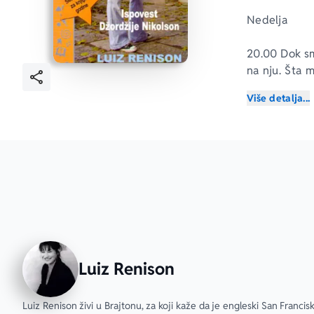
Nedelja
20.00 Dok smo
na nju. Šta m
usana? Ili je
Više detalja...
„Mislim da je
„Znači, nije b
„Ne.“
„Mislim da j
ćošak od ust
Luiz Renison
Subota
18.58 Lindzi
Luiz Renison živi u Brajtonu, za koji kaže da je engleski San Francisk