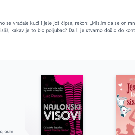
 se vraćale kući i jele još čipsa, rekoh: „Mislim da se on mn
isliš, kakav je to bio poljubac? Da li je stvarno došlo do ko
 to bilo usna na obraz, ili usna na ćošak od usta?“
 bila usna na ćošak od usta, a opet, moguće i da je bila usna n
ilo ljubljenje s jezikom?“
e ona krenula na ljubljenje s jezikom, ali je on to preokrenu
a?“
 je imala na sebi tange! Ne razumem te tange — čemu one sl
o, osim 