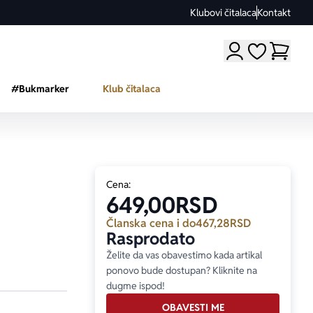
Klubovi čitalaca
Kontakt
Moji omiljeni a
#Bukmarker
Klub čitalaca
Cena:
649,00
RSD
Članska cena i do
467,28
RSD
Rasprodato
Želite da vas obavestimo kada artikal
ponovo bude dostupan? Kliknite na
dugme ispod!
OBAVESTI ME