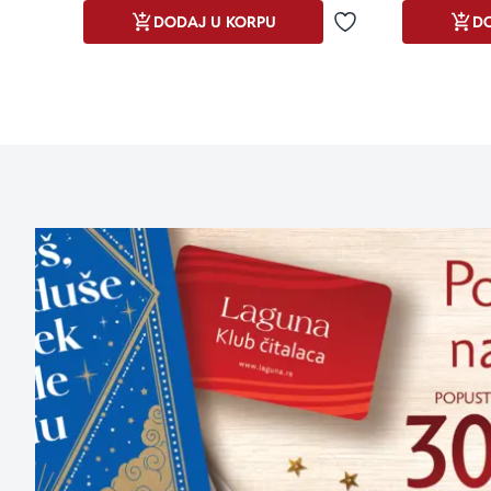
DODAJ U KORPU
DO
Dodaj u omiljene