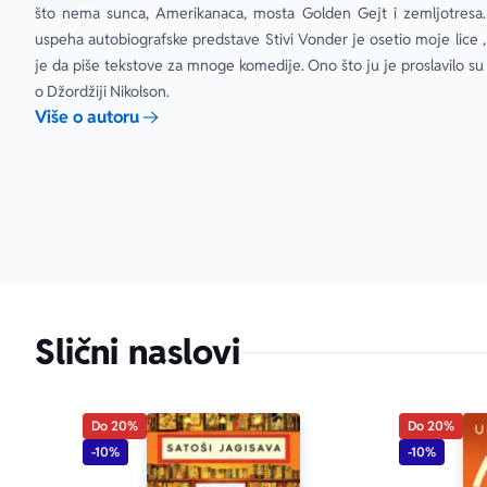
se uvuku u d
što nema sunca, Amerikanaca, mosta Golden Gejt i zemljotresa.
uspeha autobiografske predstave Stivi Vonder je osetio moje lice ,
Sreda
je da piše tekstove za mnoge komedije. Ono što ju je proslavilo su
o Džordžiji Nikolson.
Više o autoru
11.30 Gospođ
stalno vreba.
Vrebaju plen.
Keve mi, je 
većeg psa? 
„… opisuje t
samo da sanj
Slični naslovi
„Bridžit Dž
knjižarama ka
Do 20%
Do 20%
-10%
-10%
Posetite: 
www