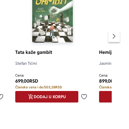
Pomeran
Tata kaže gambit
Hemija sa sti
Stefan Tićmi
Jasminka Korolij
Stefanović
d 5
Cena:
Cena:
699,00
RSD
899,00
RSD
Članska cena i do:
503,28
RSD
Članska cena i do:
DODAJ U KORPU
DODA
Dodaj u omiljene
Dodaj u omiljene