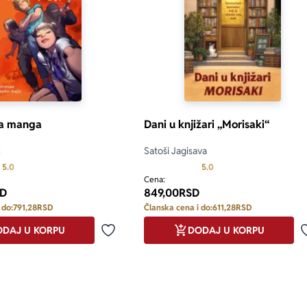
a manga
Dani u knjižari „Morisaki“
ć
Satoši Jagisava
Prosecna ocena je 5.0 od 5
Prosecna ocena je 5.0 o
5.0
5.0
Cena:
D
849,00
RSD
 do:
791,28
RSD
Članska cena i do:
611,28
RSD
DAJ U KORPU
DODAJ U KORPU
Dodaj u omiljene