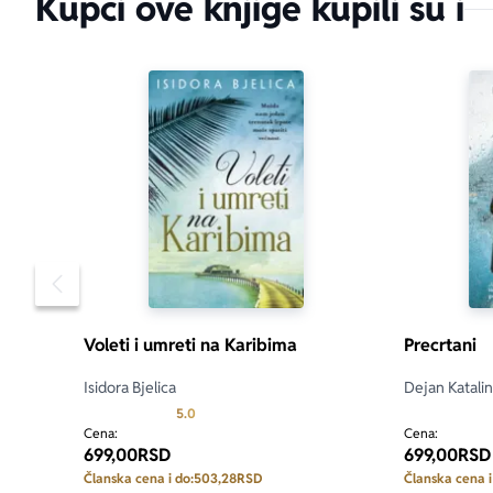
Kupci ove knjige kupili su i
Pomeranje sadržaja slajdera u levo
Voleti i umreti na Karibima
Precrtani
Isidora Bjelica
Dejan Katali
Prosecna ocena je 5.0 od 5
5.0
Cena:
Cena:
699,00
RSD
699,00
RSD
Članska cena i do:
503,28
RSD
Članska cena i