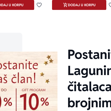
DAJ U KORPU
DODAJ U KORPU
Dodaj u omiljene
Postani
Laguni
čitalaca
brojni