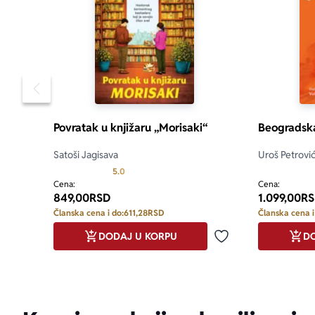
Pomeranje sadržaja slajdera u levo
Povratak u knjižaru „Morisaki“
Beogradsk
Satoši Jagisava
Uroš Petrovi
Prosecna ocena je 5.0 od 5
5.0
Cena:
Cena:
849,00
RSD
1.099,00
RS
Članska cena i do:
611,28
RSD
Članska cena i
DODAJ U KORPU
DO
Dodaj u omiljene