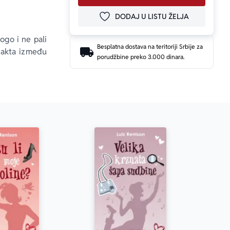
DODAJ U LISTU ŽELJA
DODAJ U OMILJENE
ogo i ne pali 
Besplatna dostava na teritoriji Srbije za
ntakta između 
porudžbine preko 3.000 dinara.
a obraz.“
o na usna na 
uže? Samo ti 