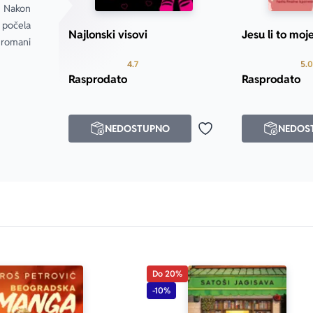
upe, to je sve što mogu da kažem.
 Nakon 
 počela 
Najlonski visovi
Jesu li to moje
 romani 
Prosecna ocena je 4.7 od 5
4.7
5.0
a Komšinica se opet žalila na Angusa. Plaši joj pudlicu. Kaže
Rasprodato
Rasprodato
 Objasnila sam joj sledeće: „Pa, on je škotska divlja mačka.
 Probala sam da ga dresiram, ali je pojeo povodac.“
NEDOSTUPNO
NEDOS
Dodaj u omiljene
l’ moj posao da izlazim nakraj s histeričnim komšilukom? Š
raume sazrevanja tako ironično i urnebesno, da bi Bridžit 
a o tome. Jedna od najsmešnijih knjiga godine.“ 
Independent
ouns za tinejdžere – ali smešnije. Očekujte ogromne 
da se pojavi nastavak.“ 
The Sunday Telegraph
Do 20%
-10%
.georgianicolson.com