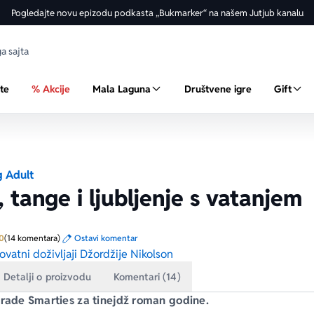
Pogledajte novu epizodu podkasta „Bukmarker“ na našem Jutjub kanalu
ste
% Akcije
Mala Laguna
Društvene igre
Gift
 Adult
 tange i ljubljenje s vatanjem
Prosecna ocena je 5.0 od 5
0
(14 komentara)
Ostavi komentar
vatni doživljaji Džordžije Nikolson
Detalji o proizvodu
Komentari (14)
rade 
Smarties
 za tinejdž roman godine.