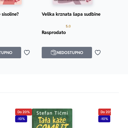
 sisoline?
Velika krznata šapa sudbine
Prosecna ocena je 5.0 od 5
Prosecna ocena je 5.0 od 5
5.0
 da je Angus 
Rasprodato
 One to rade. 
TUPNO
NEDOSTUPNO
Dodaj u omiljene
Dodaj u omilje
to ne nabavi 
Džouns mogla 
 on Sunday
redove pred 
Do 20%
Do 20%
-10%
-10%