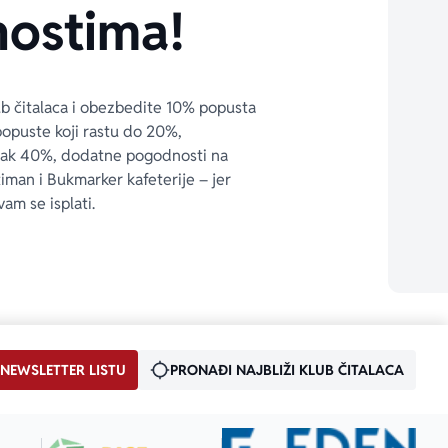
ostima!
ub čitalaca i obezbedite 10% popusta 
popuste koji rastu do 20%, 
čak 40%, dodatne pogodnosti na 
timan i Bukmarker kafeterije – jer 
vam se isplati.
 NEWSLETTER LISTU
PRONAĐI NAJBLIŽI KLUB ČITALACA