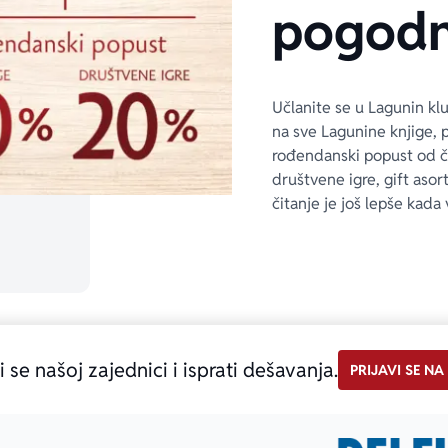
pogodn
Učlanite se u Lagunin kl
na sve Lagunine knjige, 
rođendanski popust od 
društvene igre, gift asor
čitanje je još lepše kada 
i se našoj zajednici i isprati dešavanja.
PRIJAVI SE NA