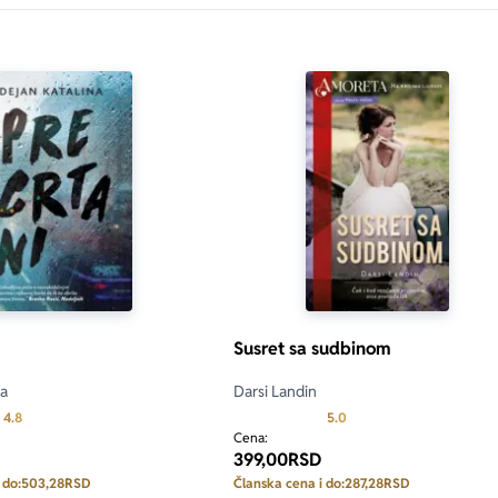
Susret sa sudbinom
na
Darsi Landin
Prosecna ocena je 4.8 od 5
Prosecna ocena je 5.0 o
4.8
5.0
Cena:
399,00
RSD
 do:
503,28
RSD
Članska cena i do:
287,28
RSD