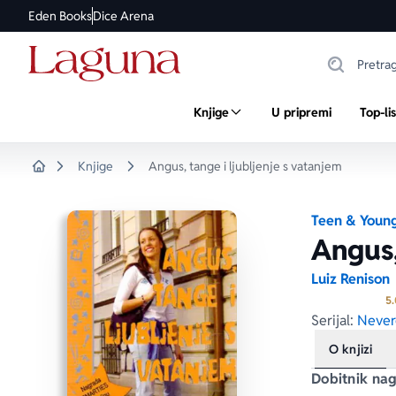
Eden Books
Dice Arena
Knjige
U pripremi
Top-li
Knjige
Angus, tange i ljubljenje s vatanjem
Home
Teen & Young
Angus,
Luiz Renison
5.
Serijal:
Nevero
O knjizi
Dobitnik nag