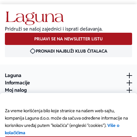
Pridruži se našoj zajednici i isprati dešavanja.
PRIJAVI SE NA NEWSLETTER LISTU
PRONAĐI NAJBLIŽI KLUB ČITALACA
Laguna
Informacije
Moj nalog
Za vreme korišćenja bilo koje stranice na našem web-sajtu,
kompanija Laguna d.o.o. može da sačuva određene informacije na
korisnikov uređaj putem "kolačića" (engleski "cookies").
Više o
kolačićima