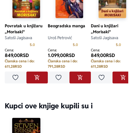
Povratak u knjižaru
Beogradska manga
Dani u knjižari
„Morisaki“
„Morisaki“
Satoši Jagisava
Uroš Petrović
Satoši Jagisava
Prosecna ocena je 5.0 od 5
Prosecna ocena je 5.0 od 5
Prosecn
5.0
5.0
5.0
Cena:
Cena:
Cena:
849,00
RSD
1.099,00
RSD
849,00
RSD
Članska cena i do:
Članska cena i do:
Članska cena i do:
611,28
RSD
791,28
RSD
611,28
RSD
Dodaj u omiljene
Dodaj u omiljene
Dodaj u omilje
DODAJ U KORPU
DODAJ U KORPU
DODA
Kupci ove knjige kupili su i