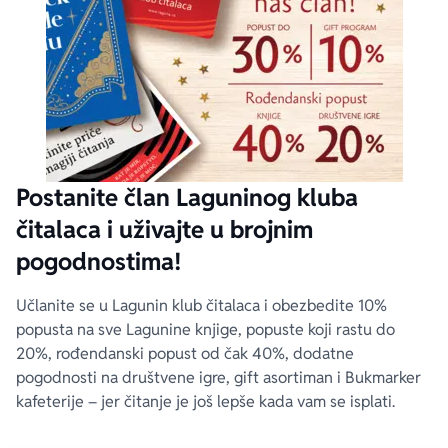
Postanite član Laguninog kluba
čitalaca i uživajte u brojnim
pogodnostima!
Učlanite se u Lagunin klub čitalaca i obezbedite 10%
popusta na sve Lagunine knjige, popuste koji rastu do
20%, rođendanski popust od čak 40%, dodatne
pogodnosti na društvene igre, gift asortiman i Bukmarker
kafeterije – jer čitanje je još lepše kada vam se isplati.