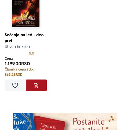
Sećanja na led - deo
prvi
Stiven Erikson
Prosecna ocena je 5.0 od 5
5.0
Cena:
1.199,00
RSD
Članska cena i do:
863,28
RSD
Dodaj u omiljene
DODAJ U KORPU