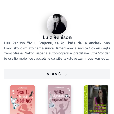
da stekne predstavu. Danas sam imala više susreta s 
momcima nego za svih svojih četrnaest i po godina.
Obožavam Jorkšir. Stvarno.
Znate kako je to kad se prvi put poljubite i imate utisak 
da vam sićušni šišmiš vršlja po ustima? Naravno da 
znate. Zato ćete zavoleti Talulu Kejsi dok pred vama 
Luiz Renison
jurca u svojim najlonkama. Ona je vaš tip drugarice.
Luiz Renison živi u Brajtonu, za koji kaže da je engleski San 
Francisko, osim što nema sunca, Amerikanaca, mosta Golden Gejt i 
zemljotresa. Nakon uspeha autobiografske predstave Stivi Vonder 
je osetio moje lice , počela je da piše tekstove za mnoge komedije. 
Ono što ju je proslavilo su romani o Džordžiji Nikolson.
VIDI VIŠE