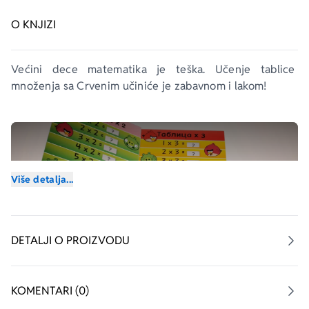
O KNJIZI
Većini dece matematika je teška. Učenje tablice 
množenja sa Crvenim učiniće je zabavnom i lakom! 
Više detalja...
DETALJI O PROIZVODU
KOMENTARI (0)
aboutPage.sr-only.custom-youtube-play-icon