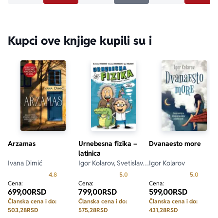
Kupci ove knjige kupili su i
Arzamas
Urnebesna fizika –
Dvanaesto more
latinica
Ivana Dimić
Igor Kolarov, Svetislav
Igor Kolarov
Paunović, Branko
Prosecna ocena je 4.8 od 5
Prosecna ocena je 5.0 od 5
Prosecn
4.8
5.0
5.0
Stevanović
Cena:
Cena:
Cena:
699,00
RSD
799,00
RSD
599,00
RSD
Članska cena i do:
Članska cena i do:
Članska cena i do:
503,28
RSD
575,28
RSD
431,28
RSD