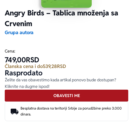
Angry Birds – Tablica množenja sa
Ekranizovane knjige
Poezija
Bojan Ljubenović
Peter Handke
Crvenim
Za poklon
Lični razvoj i popularna psihologija
Dejan Tiago-Stanković
Harlan Koben
Grupa autora
E-knjige
Biografija
Milica Jakovljević Mir-Jam
Elif Šafak
Cena:
749,00
RSD
Autori
Članska cena i do
539,28
RSD
Rasprodato
Želite da vas obavestimo kada artikal ponovo bude dostupan?
Kliknite na dugme ispod!
OBAVESTI ME
Besplatna dostava na teritoriji Srbije za porudžbine preko 3.000
dinara.