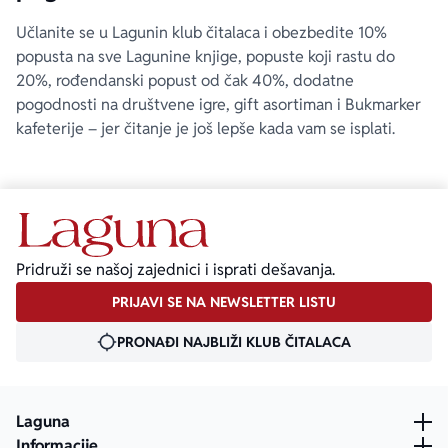
Učlanite se u Lagunin klub čitalaca i obezbedite 10%
popusta na sve Lagunine knjige, popuste koji rastu do
20%, rođendanski popust od čak 40%, dodatne
pogodnosti na društvene igre, gift asortiman i Bukmarker
kafeterije – jer čitanje je još lepše kada vam se isplati.
Pridruži se našoj zajednici i isprati dešavanja.
PRIJAVI SE NA NEWSLETTER LISTU
PRONAĐI NAJBLIŽI KLUB ČITALACA
Laguna
Informacije