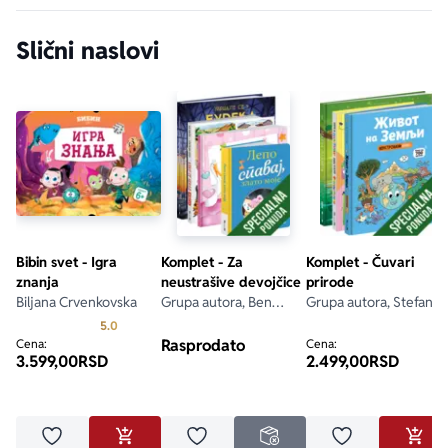
Slični naslovi
Bibin svet - Igra
Komplet - Za
Komplet - Čuvari
znanja
neustrašive devojčice
prirode
Biljana Crvenkovska
Grupa autora, Ben
Grupa autora, Stefani
Habard, Suzi Lin, Emili
Ledu, Lisa Stjuart-Šarp,
Prosecna ocena je 5.0 od 5
5.0
Hokins, Tom Adams
Stefan Fratini
Rasprodato
Cena:
Cena:
3.599,00
RSD
2.499,00
RSD
Dodaj u omiljene
Dodaj u omiljene
Dodaj u omilje
DODAJ U KORPU
NEDOSTUPNO
DODA