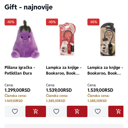
Gift - najnovije
-10%
-10%
-10%
Plišana igračka -
Lampica za knjige -
Lampica za knjige -
Patlidžan Đura
Bookaroo, Book
Bookaroo, Book
Lovers, Warrior
Lovers, Dragon
Dragon
Cena:
Cena:
Cena:
1.299,00
RSD
1.539,00
RSD
1.539,00
RSD
Članska cena:
Članska cena:
Članska cena:
1.169,10
RSD
1.385,10
RSD
1.385,10
RSD
Dodaj u omiljene
Dodaj u omiljene
Dodaj u omilje
DODAJ U KORPU
DODAJ U KORPU
DODA