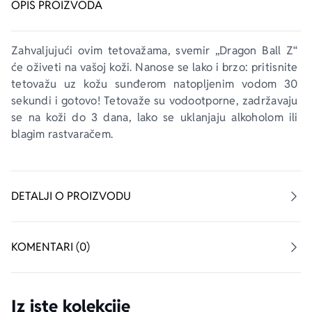
OPIS PROIZVODA
Zahvaljujući ovim tetovažama, svemir „Dragon Ball Z“ 
će oživeti na vašoj koži. Nanose se lako i brzo: pritisnite 
tetovažu uz kožu sunđerom natopljenim vodom 30 
sekundi i gotovo! Tetovaže su vodootporne, zadržavaju 
se na koži do 3 dana, lako se uklanjaju alkoholom ili 
blagim rastvaračem.
DETALJI O PROIZVODU
KOMENTARI (0)
Iz iste kolekcije