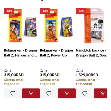
-10%
-10%
-10%
Bukmarker - Dragon
Bukmarker - Dragon
Nanoblok kockice -
Ball Z, Heroes and
Ball Z, Power Up
Dragon Ball Z, Son
Villains
Gohan, 100 pcs
Cena:
Cena:
Cena:
315,00
RSD
315,00
RSD
1.529,00
RSD
Članska cena:
Članska cena:
Članska cena:
283,50
RSD
283,50
RSD
1.376,10
RSD
Dodaj u omiljene
Dodaj u omiljene
Dodaj u omilje
DODAJ U KORPU
DODAJ U KORPU
DODA