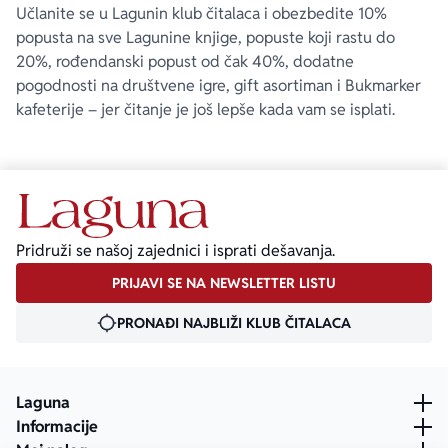
Učlanite se u Lagunin klub čitalaca i obezbedite 10%
popusta na sve Lagunine knjige, popuste koji rastu do
20%, rođendanski popust od čak 40%, dodatne
pogodnosti na društvene igre, gift asortiman i Bukmarker
kafeterije – jer čitanje je još lepše kada vam se isplati.
Pridruži se našoj zajednici i isprati dešavanja.
PRIJAVI SE NA NEWSLETTER LISTU
PRONAĐI NAJBLIŽI KLUB ČITALACA
Laguna
Informacije