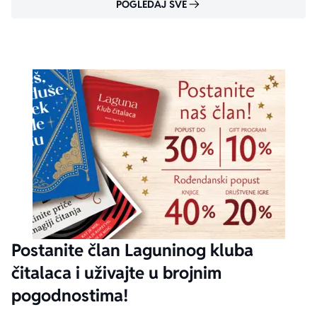
POGLEDAJ SVE
Postanite član Laguninog kluba
čitalaca i uživajte u brojnim
pogodnostima!