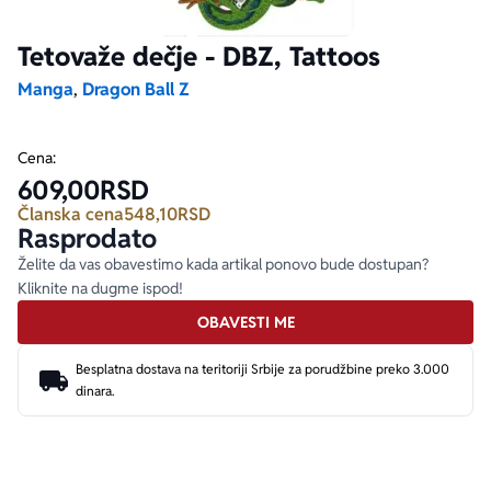
Tetovaže dečje - DBZ, Tattoos
Ekranizovane knjige
Poezija
Bojan Ljubenović
Peter Handke
Manga
,
Dragon Ball Z
Za poklon
Lični razvoj i popularna psihologija
Dejan Tiago-Stanković
Harlan Koben
Cena:
E-knjige
Biografija
Milica Jakovljević Mir-Jam
Elif Šafak
609,00
RSD
Članska cena
548,10
RSD
Rasprodato
Autori
Želite da vas obavestimo kada artikal ponovo bude dostupan?
Kliknite na dugme ispod!
OBAVESTI ME
Besplatna dostava na teritoriji Srbije za porudžbine preko 3.000
dinara.