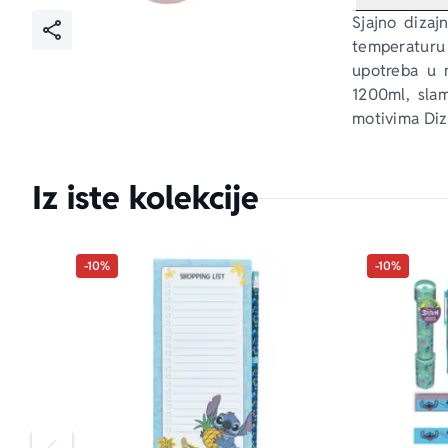
Sjajno dizaj
temperaturu 
upotreba u m
1200ml, slamč
motivima Dizn
Iz iste kolekcije
-10%
-10%