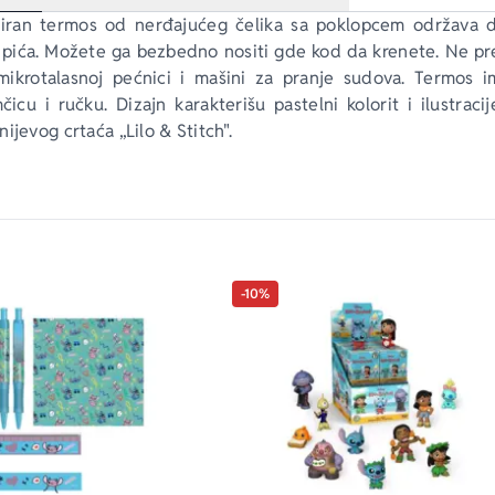
niran termos od nerđajućeg čelika sa poklopcem održava 
pića. Možete ga bezbedno nositi gde kod da krenete. Ne pr
ikrotalasnoj pećnici i mašini za pranje sudova. Termos i
icu i ručku. Dizajn karakterišu pastelni kolorit i ilustracij
ijevog crtaća „Lilo & Stitch".
-10%