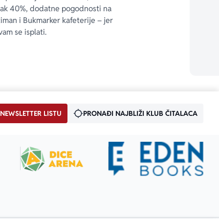
čak 40%, dodatne pogodnosti na 
timan i Bukmarker kafeterije – jer 
vam se isplati.
 NEWSLETTER LISTU
PRONAĐI NAJBLIŽI KLUB ČITALACA