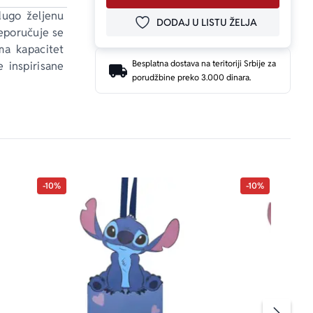
dugo željenu 
DODAJ U LISTU ŽELJA
DODAJ U OMILJENE
eporučuje se 
ma kapacitet 
Besplatna dostava na teritoriji Srbije za
e inspirisane 
porudžbine preko 3.000 dinara.
-10%
-10%