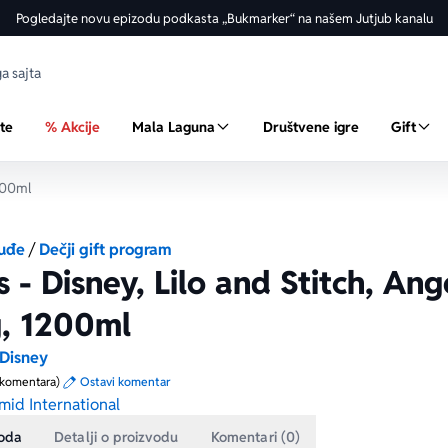
Pogledajte novu epizodu podkasta „Bukmarker“ na našem Jutjub kanalu
ste
% Akcije
Mala Laguna
Društvene igre
Gift
1200ml
suđe
/
Dečji gift program
 - Disney, Lilo and Stitch, Ang
g, 1200ml
Disney
 komentara)
Ostavi komentar
mid International
voda
Detalji o proizvodu
Komentari (0)