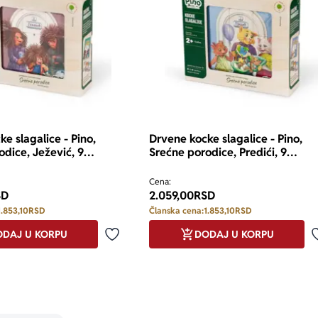
e slagalice - Pino,
Drvene kocke slagalice - Pino,
odice, Ježević, 9
Srećne porodice, Predići, 9
elemenata
Cena:
SD
2.059,00
RSD
1.853,10
RSD
Članska cena:
1.853,10
RSD
DAJ U KORPU
DODAJ U KORPU
Dodaj u omiljene