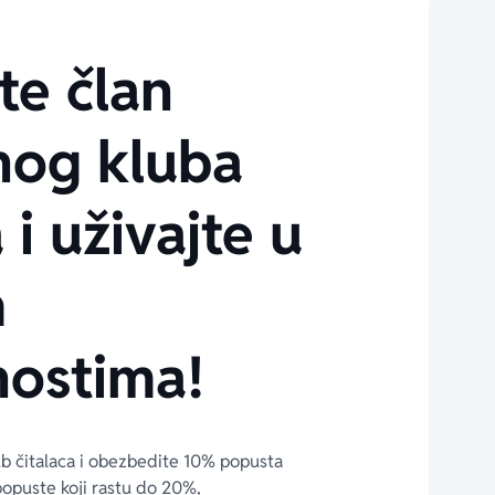
te član
nog kluba
 i uživajte u
m
ostima!
ub čitalaca i obezbedite 10% popusta 
popuste koji rastu do 20%, 