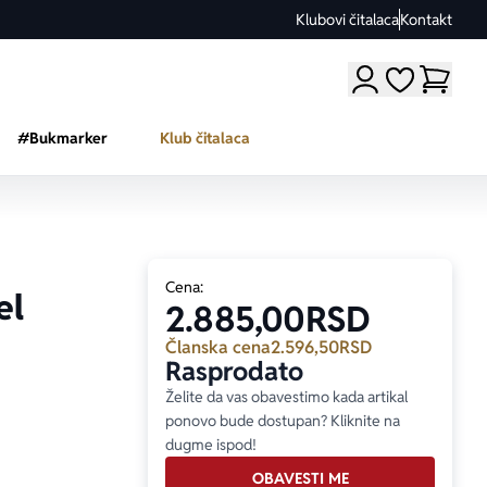
Klubovi čitalaca
Kontakt
Moji omiljeni a
#Bukmarker
Klub čitalaca
Cena:
el
2.885,00
RSD
Članska cena
2.596,50
RSD
Rasprodato
Želite da vas obavestimo kada artikal
ponovo bude dostupan? Kliknite na
dugme ispod!
OBAVESTI ME