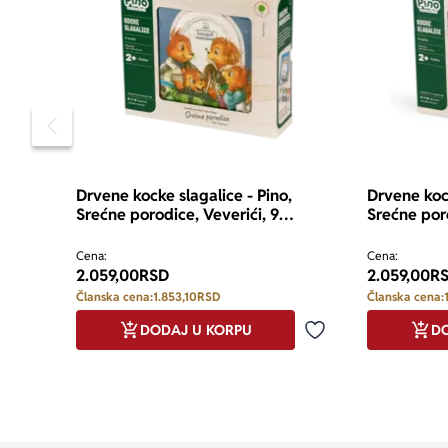
Pomeranje sadržaja slajdera u levo
Drvene kocke slagalice - Pino,
Drvene kock
Srećne porodice, Veverići, 9
Srećne por
elemenata
elemenata
Cena:
Cena:
2.059,00
RSD
2.059,00
R
Članska cena:
1.853,10
RSD
Članska cena:
DODAJ U KORPU
DO
Dodaj u omiljene