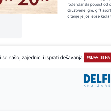
rođendanski popust od 
društvene igre, gift asor
čitanje je još lepše kada 
i se našoj zajednici i isprati dešavanja.
PRIJAVI SE NA