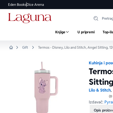
Eden Books
Dice Arena
Knjige
U pripremi
Top-li
Gift
Termos - Disney, Lilo and Stitch, Angel Sitting, 
Home
Kuhinja i po
Termos
Sittin
Lilo & Stitch
,
(0
Izdavač:
Pyra
Opis proiz