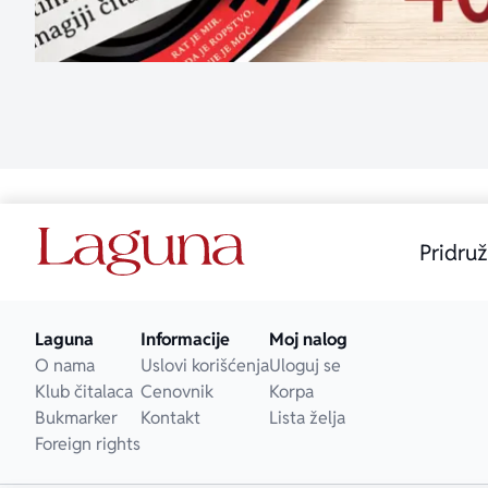
Pridruž
Laguna
Informacije
Moj nalog
O nama
Uslovi korišćenja
Uloguj se
Klub čitalaca
Cenovnik
Korpa
Bukmarker
Kontakt
Lista želja
Foreign rights