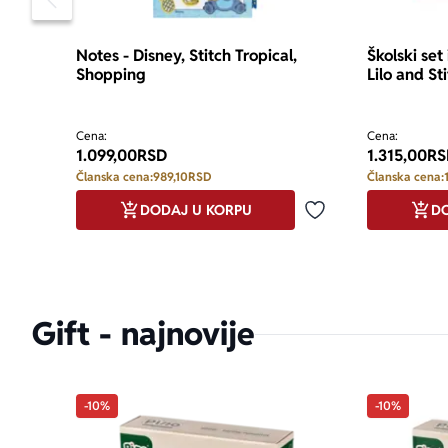
Pomeranje sadržaja slajdera u levo
Notes - Disney, Stitch Tropical,
Školski set
Shopping
Lilo and St
Cena:
Cena:
1.099,00
RSD
1.315,00
RS
Članska cena:
989,10
RSD
Članska cena:
DODAJ U KORPU
DO
Dodaj u omiljene
Gift - najnovije
-10%
-10%