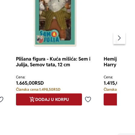
Pomeran
Plišana figura - Kuća mišića: Sem i
Hemijska olov
Julija, Semov tata, 12 cm
Harry Potter,
Cena:
Cena:
1.665,00
RSD
1.415,00
RSD
Članska cena:
1.498,50
RSD
Članska cena:
1.27
DODAJ U KORPU
DODA
Dodaj u omiljene
Dodaj u omiljene