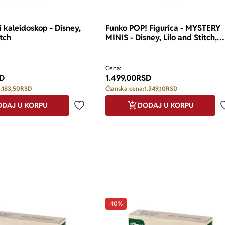
 i kaleidoskop - Disney,
Funko POP! Figurica - MYSTERY
itch
MINIS - Disney, Lilo and Stitch,
assorted
Cena:
D
1.499,00
RSD
1.183,50
RSD
Članska cena:
1.349,10
RSD
DAJ U KORPU
DODAJ U KORPU
Dodaj u omiljene
-10%