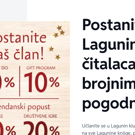
Postani
Laguni
čitalaca
brojni
pogodn
Učlanite se u Lagunin kl
na sve Lagunine knjige, 