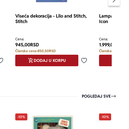
Pomeran
Viseća dekoracija - Lilo and Stitch,
Lampa - Palado
Stitch
Icon
Cena:
Cena:
945,00
RSD
1.999,00
RSD
Članska cena:
850,50
RSD
Članska cena:
1.799
DODAJ U KORPU
DODA
Dodaj u omiljene
Dodaj u omiljene
POGLEDAJ SVE
-10%
-10%