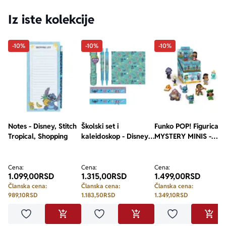
Iz iste kolekcije
-10%
-10%
-10%
Notes - Disney, Stitch
Školski set i
Funko POP! Figurica -
Tropical, Shopping
kaleidoskop - Disney,
MYSTERY MINIS -
Lilo and Stitch
Disney, Lilo and Stitch
assorted
Cena:
Cena:
Cena:
1.099,00
RSD
1.315,00
RSD
1.499,00
RSD
Članska cena:
Članska cena:
Članska cena:
989,10
RSD
1.183,50
RSD
1.349,10
RSD
Dodaj u omiljene
Dodaj u omiljene
Dodaj u omilje
DODAJ U KORPU
DODAJ U KORPU
DODA