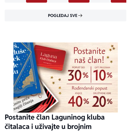
POGLEDAJ SVE
Postanite član Laguninog kluba
čitalaca i uživajte u brojnim