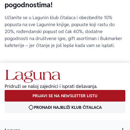
pogodnostima!
Učlanite se u Lagunin klub čitalaca i obezbedite 10%
popusta na sve Lagunine knjige, popuste koji rastu do
20%, rođendanski popust od čak 40%, dodatne
pogodnosti na društvene igre, gift asortiman i Bukmarker
kafeterije – jer čitanje je još lepše kada vam se isplati.
Pridruži se našoj zajednici i isprati dešavanja.
PRIJAVI SE NA NEWSLETTER LISTU
PRONAĐI NAJBLIŽI KLUB ČITALACA