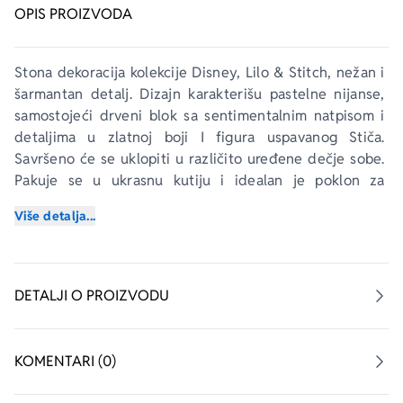
OPIS PROIZVODA
Stona dekoracija kolekcije 
Disney, Lilo & Stitch
, nežan i 
šarmantan detalj. Dizajn karakterišu pastelne nijanse, 
samostojeći drveni blok sa sentimentalnim natpisom i 
detaljima u zlatnoj boji I figura uspavanog Stiča. 
Savršeno će se uklopiti u različito uređene dečje sobe. 
Pakuje se u ukrasnu kutiju i idealan je poklon za 
najmlađe.
Više detalja...
DETALJI O PROIZVODU
KOMENTARI (0)