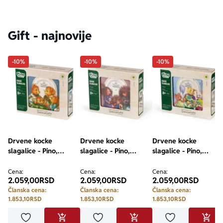
Gift - najnovije
-10%
-10%
-10%
Drvene kocke
Drvene kocke
Drvene kocke
slagalice - Pino,
slagalice - Pino,
slagalice - Pino,
Srećne porodice,
Srećne porodice,
Srećne porodice,
Veverići, 9 elemenata
Ježević, 9 elemenata
Predići, 9 elemenata
Cena:
Cena:
Cena:
2.059,00
RSD
2.059,00
RSD
2.059,00
RSD
Članska cena:
Članska cena:
Članska cena:
1.853,10
RSD
1.853,10
RSD
1.853,10
RSD
Dodaj u omiljene
Dodaj u omiljene
Dodaj u omilje
DODAJ U KORPU
DODAJ U KORPU
DODA