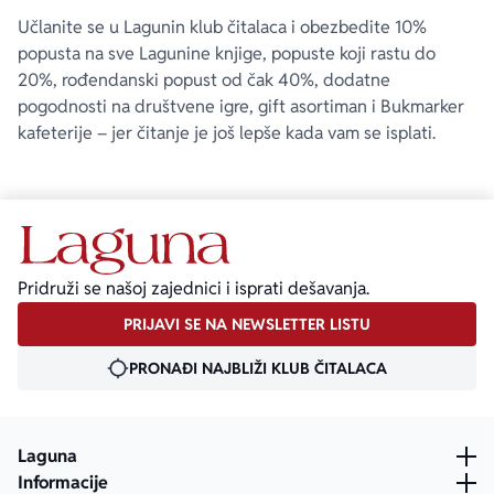
Učlanite se u Lagunin klub čitalaca i obezbedite 10%
popusta na sve Lagunine knjige, popuste koji rastu do
20%, rođendanski popust od čak 40%, dodatne
pogodnosti na društvene igre, gift asortiman i Bukmarker
kafeterije – jer čitanje je još lepše kada vam se isplati.
Pridruži se našoj zajednici i isprati dešavanja.
PRIJAVI SE NA NEWSLETTER LISTU
PRONAĐI NAJBLIŽI KLUB ČITALACA
Laguna
Informacije