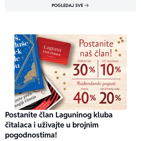
POGLEDAJ SVE
Postanite član Laguninog kluba
čitalaca i uživajte u brojnim
pogodnostima!