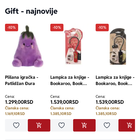
Gift - najnovije
-10%
-10%
-10%
Plišana igračka -
Lampica za knjige -
Lampica za knjige -
Patlidžan Đura
Bookaroo, Book
Bookaroo, Book
Lovers, Warrior
Lovers, Dragon
Dragon
Cena:
Cena:
Cena:
1.299,00
RSD
1.539,00
RSD
1.539,00
RSD
Članska cena:
Članska cena:
Članska cena:
1.169,10
RSD
1.385,10
RSD
1.385,10
RSD
Dodaj u omiljene
Dodaj u omiljene
Dodaj u omilje
DODAJ U KORPU
DODAJ U KORPU
DODA