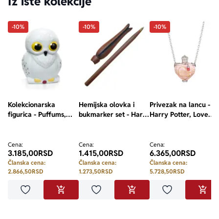
Iz iste kolekcije
-10%
-10%
-10%
Kolekcionarska
Hemijska olovka i
Privezak na lancu -
figurica - Puffums,
bukmarker set - Harry
Harry Potter, Love
Harry Potter, Hedwig
Potter, Luna
Potion
Lovegood Wand
Cena:
Cena:
Cena:
3.185,00
RSD
1.415,00
RSD
6.365,00
RSD
Članska cena:
Članska cena:
Članska cena:
2.866,50
RSD
1.273,50
RSD
5.728,50
RSD
Dodaj u omiljene
Dodaj u omiljene
Dodaj u omilje
DODAJ U KORPU
DODAJ U KORPU
DODA