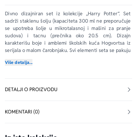
Divno dizajniran set iz kolekcije „Harry Potter“. Set 
sadrži staklenu šolju (kapaciteta 300 ml ne preporučuje 
se upotreba šolje u mikrotalasnoj i mašini za pranje 
sudova) i tacnu (prečnika oko 20.5 cm). Dizajn 
karakterišu boje i amblemi školskih kuća Hogvortsa iz 
serijala o malom čarobnjaku. Svi elementi seta se pakuju 
u čarobno dizajniranu kutiju. Idealno za sve ljubitelje 
Više detalja...
Harija Potera i kolekcionare.
DETALJI O PROIZVODU
KOMENTARI (0)