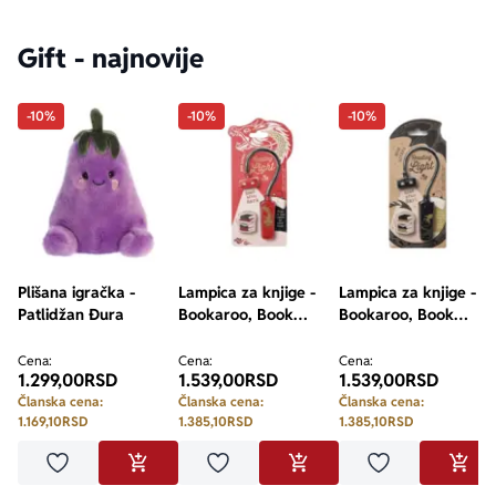
Gift - najnovije
-10%
-10%
-10%
Plišana igračka -
Lampica za knjige -
Lampica za knjige -
Patlidžan Đura
Bookaroo, Book
Bookaroo, Book
Lovers, Warrior
Lovers, Dragon
Dragon
Cena:
Cena:
Cena:
1.299,00
RSD
1.539,00
RSD
1.539,00
RSD
Članska cena:
Članska cena:
Članska cena:
1.169,10
RSD
1.385,10
RSD
1.385,10
RSD
Dodaj u omiljene
Dodaj u omiljene
Dodaj u omilje
DODAJ U KORPU
DODAJ U KORPU
DODA