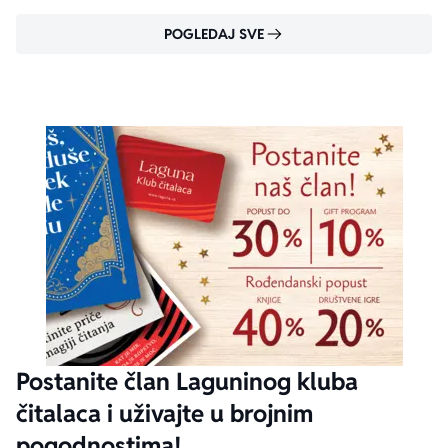
POGLEDAJ SVE
Postanite član Laguninog kluba
čitalaca i uživajte u brojnim
pogodnostima!