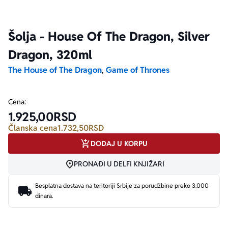
Ekranizovane knjige
Poezija
Bojan Ljubenović
Peter Handke
Šolja - House Of The Dragon, Silver
Dragon, 320ml
Za poklon
Lični razvoj i popularna psihologija
Dejan Tiago-Stanković
Harlan Koben
The House of The Dragon
,
Game of Thrones
E-knjige
Biografija
Milica Jakovljević Mir-Jam
Elif Šafak
Cena:
Autori
1.925,00
RSD
Članska cena
1.732,50
RSD
DODAJ U KORPU
PRONAĐI U DELFI KNJIŽARI
Besplatna dostava na teritoriji Srbije za porudžbine preko 3.000
dinara.