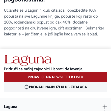
Učlanite se u Lagunin klub čitalaca i obezbedite 10%
popusta na sve Lagunine knjige, popuste koji rastu do
20%, rođendanski popust od čak 40%, dodatne
pogodnosti na društvene igre, gift asortiman i Bukmarker
kafeterije – jer čitanje je još lepše kada vam se isplati.
Pridruži se našoj zajednici i isprati dešavanja.
PRIJAVI SE NA NEWSLETTER LISTU
PRONAĐI NAJBLIŽI KLUB ČITALACA
Laguna