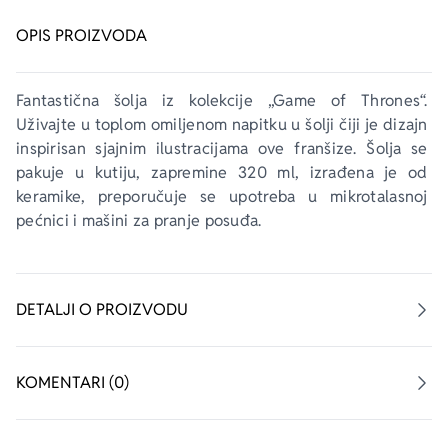
OPIS PROIZVODA
Fantastična šolja iz kolekcije „Game of Thrones“. 
Uživajte u toplom omiljenom napitku u šolji čiji je dizajn 
inspirisan sjajnim ilustracijama ove franšize. Šolja se 
pakuje u kutiju, zapremine 320 ml, izrađena je od 
keramike, preporučuje se upotreba u mikrotalasnoj 
pećnici i mašini za pranje posuđa.
DETALJI O PROIZVODU
KOMENTARI (0)