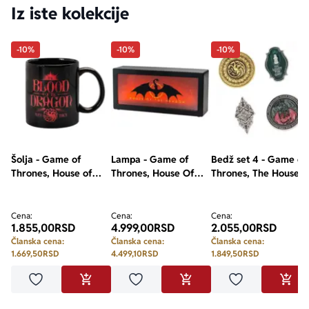
Iz iste kolekcije
-10%
-10%
-10%
Šolja - Game of
Lampa - Game of
Bedž set 4 - Game of
Thrones, House of
Thrones, House Of
Thrones, The House
The Dragon, The
The Dragon,
Of The Dragon
Blood Of The Dragon
Targaryen Flaming
Cena:
Cena:
Cena:
1.855,00
RSD
4.999,00
RSD
2.055,00
RSD
Članska cena:
Članska cena:
Članska cena:
1.669,50
RSD
4.499,10
RSD
1.849,50
RSD
Dodaj u omiljene
Dodaj u omiljene
Dodaj u omilje
DODAJ U KORPU
DODAJ U KORPU
DODA