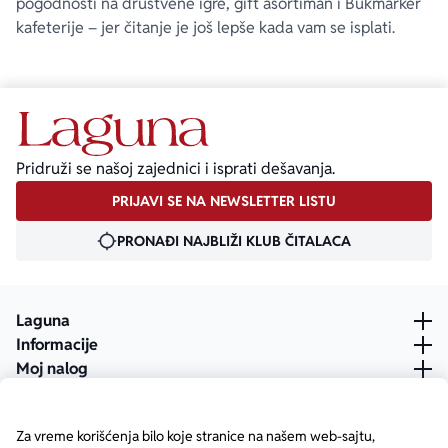
pogodnosti na društvene igre, gift asortiman i Bukmarker
kafeterije – jer čitanje je još lepše kada vam se isplati.
Pridruži se našoj zajednici i isprati dešavanja.
PRIJAVI SE NA NEWSLETTER LISTU
PRONAĐI NAJBLIŽI KLUB ČITALACA
Laguna
Informacije
Moj nalog
Za vreme korišćenja bilo koje stranice na našem web-sajtu,