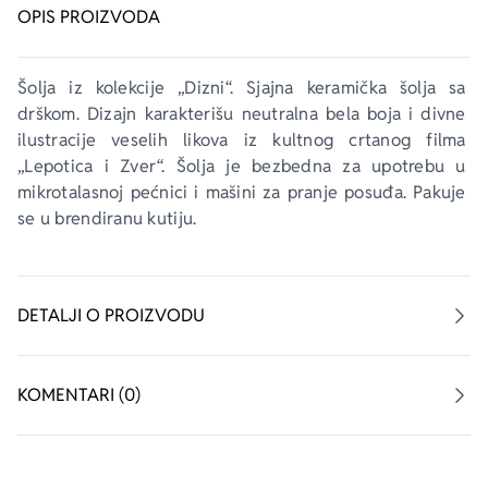
OPIS PROIZVODA
Šolja iz kolekcije „Dizni“. Sjajna keramička šolja sa 
drškom. Dizajn karakterišu neutralna bela boja i divne 
ilustracije veselih likova iz kultnog crtanog filma 
„Lepotica i Zver“. Šolja je bezbedna za upotrebu u 
mikrotalasnoj pećnici i mašini za pranje posuđa. Pakuje 
se u brendiranu kutiju.
DETALJI O PROIZVODU
KOMENTARI (0)