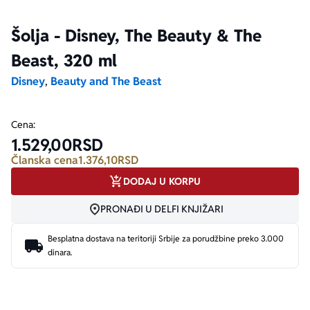
Šolja - Disney, The Beauty & The
Ekranizovane knjige
Poezija
Bojan Ljubenović
Peter Handke
Beast, 320 ml
Za poklon
Lični razvoj i popularna psihologija
Dejan Tiago-Stanković
Harlan Koben
Disney
,
Beauty and The Beast
E-knjige
Biografija
Milica Jakovljević Mir-Jam
Elif Šafak
Cena:
1.529,00
RSD
Autori
Članska cena
1.376,10
RSD
DODAJ U KORPU
PRONAĐI U DELFI KNJIŽARI
Besplatna dostava na teritoriji Srbije za porudžbine preko 3.000
dinara.