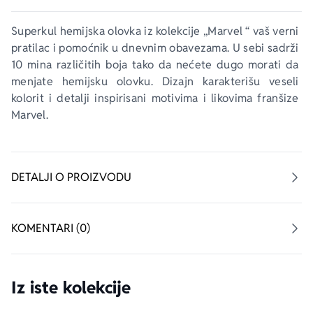
Superkul hemijska olovka iz kolekcije „Marvel “ vaš verni 
pratilac i pomoćnik u dnevnim obavezama. U sebi sadrži 
10 mina različitih boja tako da nećete dugo morati da 
menjate hemijsku olovku. Dizajn karakterišu veseli 
kolorit i detalji inspirisani motivima i likovima franšize 
Marvel.
DETALJI O PROIZVODU
KOMENTARI (0)
Iz iste kolekcije