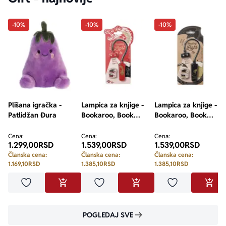
-10%
-10%
-10%
Plišana igračka -
Lampica za knjige -
Lampica za knjige -
Patlidžan Đura
Bookaroo, Book
Bookaroo, Book
Lovers, Warrior
Lovers, Dragon
Dragon
Cena:
Cena:
Cena:
1.299,00
RSD
1.539,00
RSD
1.539,00
RSD
Članska cena:
Članska cena:
Članska cena:
1.169,10
RSD
1.385,10
RSD
1.385,10
RSD
Dodaj u omiljene
Dodaj u omiljene
Dodaj u omilje
DODAJ U KORPU
DODAJ U KORPU
DODA
POGLEDAJ SVE