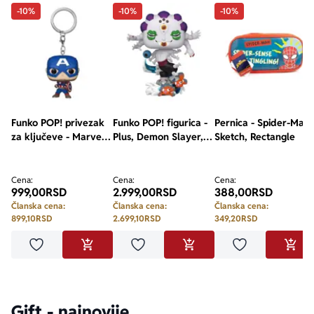
-10%
-10%
-10%
Funko POP! privezak
Funko POP! figurica -
Pernica - Spider-Man,
za ključeve - Marvel,
Plus, Demon Slayer,
Sketch, Rectangle
Captain America
Gyokko
Cena:
Cena:
Cena:
999,00
RSD
2.999,00
RSD
388,00
RSD
Članska cena:
Članska cena:
Članska cena:
899,10
RSD
2.699,10
RSD
349,20
RSD
Dodaj u omiljene
Dodaj u omiljene
Dodaj u omilje
DODAJ U KORPU
DODAJ U KORPU
DODA
Gift - najnovije