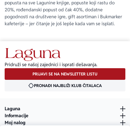
popusta na sve Lagunine knjige, popuste koji rastu do
20%, rođendanski popust od čak 40%, dodatne
pogodnosti na društvene igre, gift asortiman i Bukmarker
kafeterije – jer čitanje je još lepše kada vam se isplati.
Pridruži se našoj zajednici i isprati dešavanja.
PRIJAVI SE NA NEWSLETTER LISTU
PRONAĐI NAJBLIŽI KLUB ČITALACA
Laguna
Informacije
Moj nalog