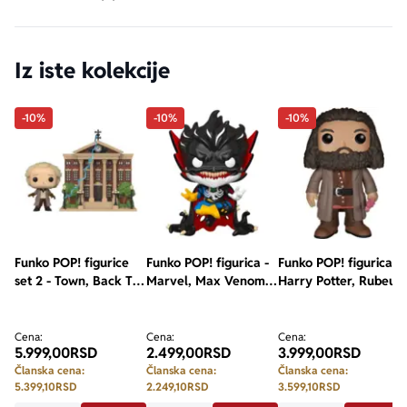
Iz iste kolekcije
-10%
-10%
-10%
Funko POP! figurice
Funko POP! figurica -
Funko POP! figurica -
set 2 - Town, Back To
Marvel, Max Venom,
Harry Potter, Rubeus
The Future, Doc with
Doctor Strange
Hagrid
Clock Tower
Cena:
Cena:
Cena:
5.999,00
RSD
2.499,00
RSD
3.999,00
RSD
Članska cena:
Članska cena:
Članska cena:
5.399,10
RSD
2.249,10
RSD
3.599,10
RSD