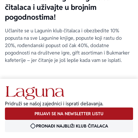
čitalaca i uživajte u brojnim
pogodnostima!
Učlanite se u Lagunin klub čitalaca i obezbedite 10%
popusta na sve Lagunine knjige, popuste koji rastu do
20%, rođendanski popust od čak 40%, dodatne
pogodnosti na društvene igre, gift asortiman i Bukmarker
kafeterije – jer čitanje je još lepše kada vam se isplati.
Pridruži se našoj zajednici i isprati dešavanja.
PRIJAVI SE NA NEWSLETTER LISTU
PRONAĐI NAJBLIŽI KLUB ČITALACA