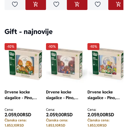
Dodaj u omiljene
Dodaj u omiljene
Dodaj u omilje
DODAJ U KORPU
DODAJ U KORPU
DODA
Gift - najnovije
-10%
-10%
-10%
Drvene kocke
Drvene kocke
Drvene kocke
slagalice - Pino,
slagalice - Pino,
slagalice - Pino,
Srećne porodice,
Srećne porodice,
Srećne porodice,
Veverići, 9 elemenata
Ježević, 9 elemenata
Predići, 9 elemenata
Cena:
Cena:
Cena:
2.059,00
RSD
2.059,00
RSD
2.059,00
RSD
Članska cena:
Članska cena:
Članska cena:
1.853,10
RSD
1.853,10
RSD
1.853,10
RSD