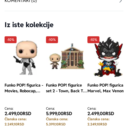
KOMENTARI (0)
Iz iste kolekcije
-10%
-10%
-10%
Funko POP! figurica -
Funko POP! figurice
Funko POP! figurica -
Movies, Robocap,
set 2 - Town, Back To
Marvel, Max Venom,
Robocap
The Future, Doc with
Doctor Strange
Clock Tower
Cena:
Cena:
Cena:
2.499,00
RSD
5.999,00
RSD
2.499,00
RSD
Članska cena:
Članska cena:
Članska cena:
2.249,10
RSD
5.399,10
RSD
2.249,10
RSD