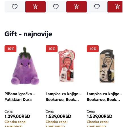
Dodaj u omiljene
Dodaj u omiljene
Dodaj u omilje
DODAJ U KORPU
DODAJ U KORPU
DODA
Gift - najnovije
-10%
-10%
-10%
Plišana igračka -
Lampica za knjige -
Lampica za knjige -
Patlidžan Đura
Bookaroo, Book
Bookaroo, Book
Lovers, Warrior
Lovers, Dragon
Dragon
Cena:
Cena:
Cena:
1.299,00
RSD
1.539,00
RSD
1.539,00
RSD
Članska cena:
Članska cena:
Članska cena:
1.169,10
RSD
1.385,10
RSD
1.385,10
RSD