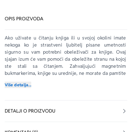
OPIS PROIZVODA
Ako uživate u čitanju knjiga ili u svojoj okolini imate 
nekoga ko je strastveni ljubitelj pisane umetnosti 
sigurno su vam potrebni obeleživači za knjige. Ovaj 
sjajan izum će vam pomoći da obeležite stranu na kojoj 
ste stali sa čitanjem. Zahvaljujući magnetnim 
bukmarkerima, knjige su urednije, ne morate da pamtite 
dokle ste stigli sa čitanjem, da ubacujete papiriće ili da 
Više detalja...
savijate stranicu i uništavate knjigu._x000D_
_x000D_
Dizajn je inspirisan divnim ilustracijama u bogatom 
koloritu, odlikuju ga visokokvalitetna štampa, magnetno 
DETALJI O PROIZVODU
zatvaranje, bukmarkeri su postavljeni na kartonsku 
pločicu. Idealan je poklon za sve ljubitelje knjiga i lepo 
dizajniranih predmeta.