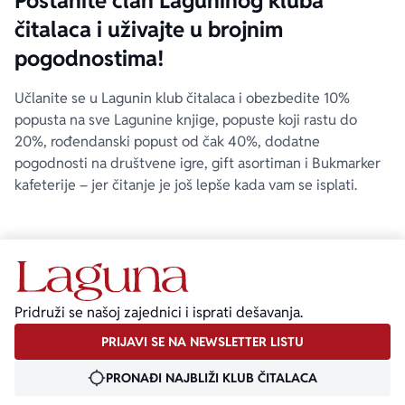
Postanite član Laguninog kluba
čitalaca i uživajte u brojnim
pogodnostima!
Učlanite se u Lagunin klub čitalaca i obezbedite 10%
popusta na sve Lagunine knjige, popuste koji rastu do
20%, rođendanski popust od čak 40%, dodatne
pogodnosti na društvene igre, gift asortiman i Bukmarker
kafeterije – jer čitanje je još lepše kada vam se isplati.
Pridruži se našoj zajednici i isprati dešavanja.
PRIJAVI SE NA NEWSLETTER LISTU
PRONAĐI NAJBLIŽI KLUB ČITALACA