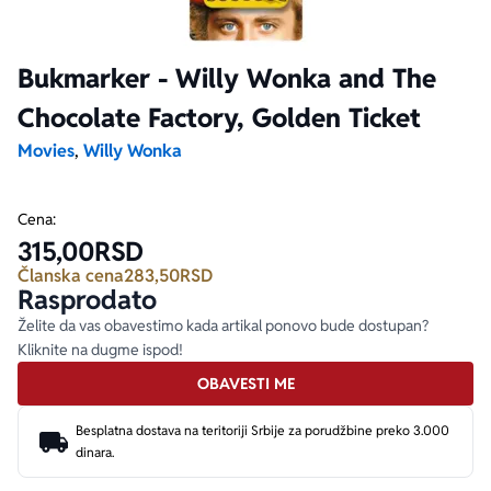
Ekranizovane knjige
Poezija
Bojan Ljubenović
Peter Handke
Bukmarker - Willy Wonka and The
Chocolate Factory, Golden Ticket
Za poklon
Lični razvoj i popularna psihologija
Dejan Tiago-Stanković
Harlan Koben
Movies
,
Willy Wonka
E-knjige
Biografija
Milica Jakovljević Mir-Jam
Elif Šafak
Cena:
Autori
315,00
RSD
Članska cena
283,50
RSD
Rasprodato
Želite da vas obavestimo kada artikal ponovo bude dostupan?
Kliknite na dugme ispod!
OBAVESTI ME
Besplatna dostava na teritoriji Srbije za porudžbine preko 3.000
dinara.