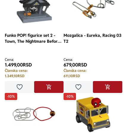
Funko POP! figurice set 2 -
Mozgalica - Eureka, Racing 03
Town, The Nightmare Before
T2
Christmas, Jack and Jack's
Home
Cena:
Cena:
1.499,00
RSD
679,00
RSD
Članska cena:
Članska cena:
1.349,10
RSD
611,10
RSD
Dodaj u omiljene
Dodaj u omiljene
DODAJ U KORPU
DODAJ U KO
-10%
-10%