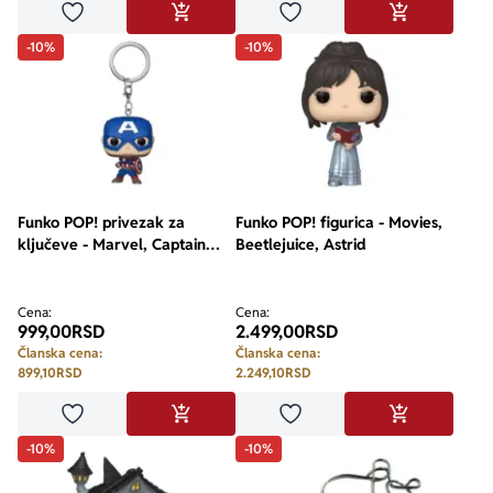
Dodaj u omiljene
Dodaj u omiljene
DODAJ U KORPU
DODAJ U KO
-10%
-10%
Funko POP! privezak za
Funko POP! figurica - Movies,
ključeve - Marvel, Captain
Beetlejuice, Astrid
America
Cena:
Cena:
999,00
RSD
2.499,00
RSD
Članska cena:
Članska cena:
899,10
RSD
2.249,10
RSD
Dodaj u omiljene
Dodaj u omiljene
DODAJ U KORPU
DODAJ U KO
-10%
-10%