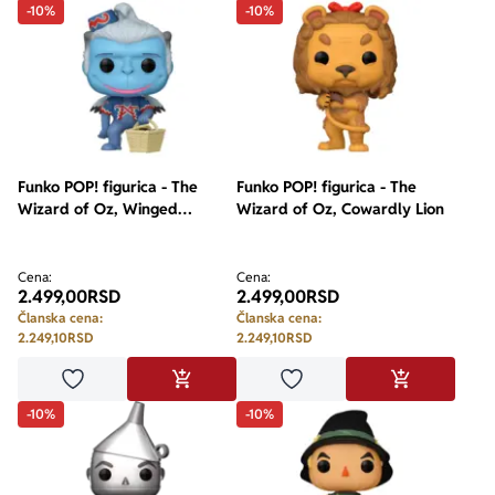
-10%
-10%
Funko POP! figurica - The
Funko POP! figurica - The
Wizard of Oz, Winged
Wizard of Oz, Cowardly Lion
Monkey
Cena:
Cena:
2.499,00
RSD
2.499,00
RSD
Članska cena:
Članska cena:
2.249,10
RSD
2.249,10
RSD
Dodaj u omiljene
Dodaj u omiljene
DODAJ U KORPU
DODAJ U KO
-10%
-10%