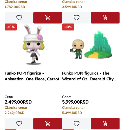
Članska cena:
Članska cena:
1.782,00
RSD
3.599,10
RSD
Dodaj u omiljene
Dodaj u omiljene
DODAJ U KORPU
DODAJ U KO
-10%
-10%
Funko POP! figurica -
Funko POP! figurica - The
Animation, One Piece, Carrot
Wizard of Oz, Emerald City
with Wizard
Cena:
Cena:
2.499,00
RSD
5.999,00
RSD
Članska cena:
Članska cena:
2.249,10
RSD
5.399,10
RSD
Dodaj u omiljene
Dodaj u omiljene
DODAJ U KORPU
DODAJ U KO