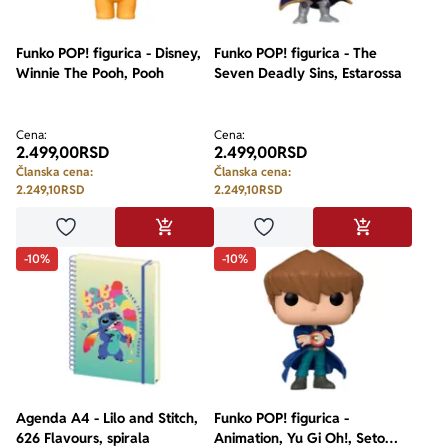
Ekranizovane knjige
Poezija
Bojan Ljubenović
Peter Handke
Funko POP! figurica - Disney,
Funko POP! figurica - The
Winnie The Pooh, Pooh
Seven Deadly Sins, Estarossa
Za poklon
Lični razvoj i popularna psihologija
Dejan Tiago-Stanković
Harlan Koben
Cena:
Cena:
2.499,00
RSD
2.499,00
RSD
E-knjige
Biografija
Milica Jakovljević Mir-Jam
Elif Šafak
Članska cena:
Članska cena:
2.249,10
RSD
2.249,10
RSD
Autori
Dodaj u omiljene
Dodaj u omiljene
DODAJ U KORPU
DODAJ U KO
-10%
-10%
Agenda A4 - Lilo and Stitch,
Funko POP! figurica -
626 Flavours, spirala
Animation, Yu Gi Oh!, Seto