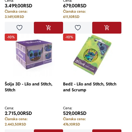
Cena:
Cena:
3.499,00
RSD
679,00
RSD
Članska cena:
Članska cena:
3.149,10
RSD
611,10
RSD
Dodaj u omiljene
Dodaj u omiljene
DODAJ U KORPU
DODAJ U KO
-10%
-10%
Šolja 3D - Lilo and Stitch,
Bedž - Lilo and Stitch, Stitch
Stitch
and Scrump
Cena:
Cena:
2.715,00
RSD
529,00
RSD
Članska cena:
Članska cena:
2.443,50
RSD
476,10
RSD