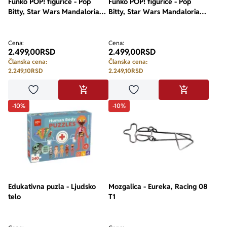
Funko POP! figurice - Pop
Funko POP! figurice - Pop
Bitty, Star Wars Mandalorian
Bitty, Star Wars Mandalorian,
Marshal, set 4
set 4
Cena:
Cena:
2.499,00
RSD
2.499,00
RSD
Članska cena:
Članska cena:
2.249,10
RSD
2.249,10
RSD
Dodaj u omiljene
Dodaj u omiljene
DODAJ U KORPU
DODAJ U KO
-10%
-10%
Edukativna puzla - Ljudsko
Mozgalica - Eureka, Racing 08
telo
T1