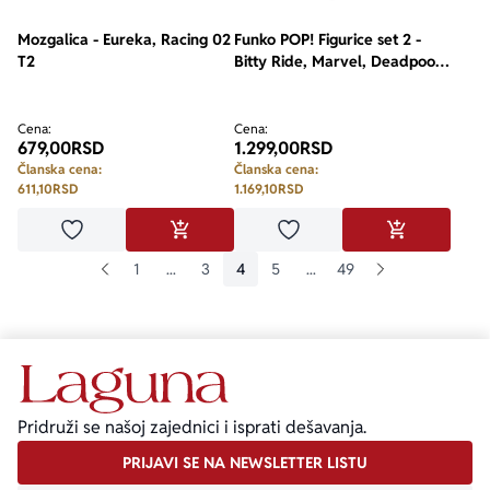
Mozgalica - Eureka, Racing 02
Funko POP! Figurice set 2 -
T2
Bitty Ride, Marvel, Deadpool
With Chimichanga Truck
Cena:
Cena:
679,00
RSD
1.299,00
RSD
Članska cena:
Članska cena:
611,10
RSD
1.169,10
RSD
Dodaj u omiljene
Dodaj u omiljene
DODAJ U KORPU
DODAJ U KO
1
...
3
4
5
...
49
Pridruži se našoj zajednici i isprati dešavanja.
PRIJAVI SE NA NEWSLETTER LISTU