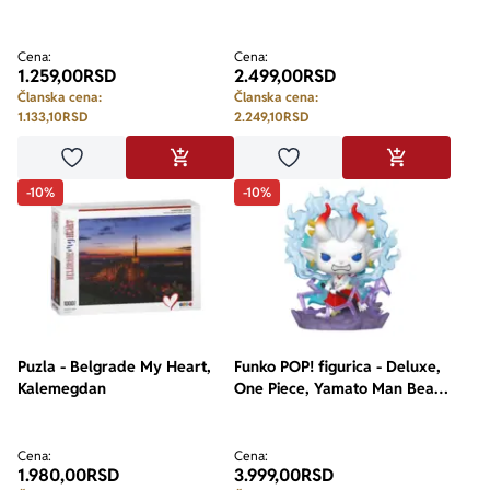
Kaiba
Cena:
Cena:
1.259,00
RSD
2.499,00
RSD
Članska cena:
Članska cena:
1.133,10
RSD
2.249,10
RSD
Dodaj u omiljene
Dodaj u omiljene
DODAJ U KORPU
DODAJ U KO
-10%
-10%
Puzla - Belgrade My Heart,
Funko POP! figurica - Deluxe,
Kalemegdan
One Piece, Yamato Man Beast
Form
Cena:
Cena:
1.980,00
RSD
3.999,00
RSD