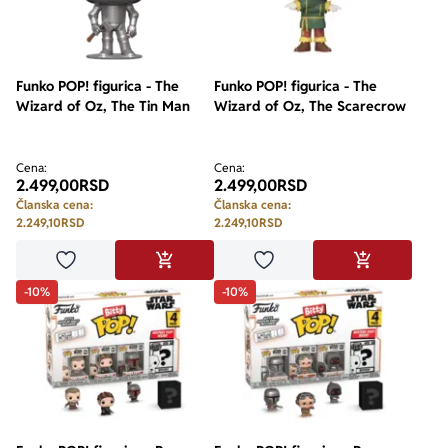
Funko POP! figurica - The
Funko POP! figurica - The
Wizard of Oz, The Tin Man
Wizard of Oz, The Scarecrow
Cena:
Cena:
2.499,00
RSD
2.499,00
RSD
Članska cena:
Članska cena:
2.249,10
RSD
2.249,10
RSD
Dodaj u omiljene
Dodaj u omiljene
DODAJ U KORPU
DODAJ U KO
-10%
-10%