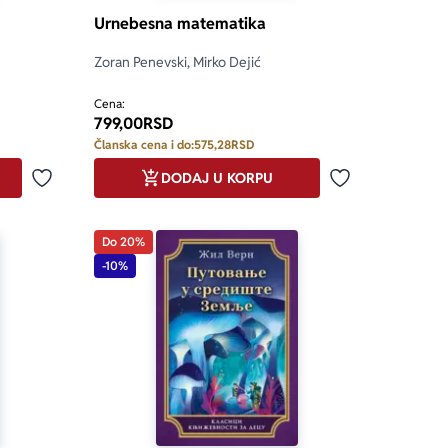
Urnebesna matematika
Zoran Penevski, Mirko Dejić
Cena:
799,00
RSD
Članska cena i do:
575,28
RSD
DODAJ U KORPU
Dodaj u omiljene
Dodaj u omilje
Do 20%
-10%