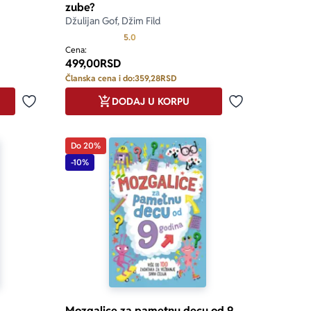
zube?
Džulijan Gof, Džim Fild
5.0 od 5
Prosecna ocena je 5.0 od 5
5.0
Cena:
499,00
RSD
Članska cena i do:
359,28
RSD
DODAJ U KORPU
Dodaj u omiljene
Dodaj u omilje
Do 20%
-10%
Mozgalice za pametnu decu od 9