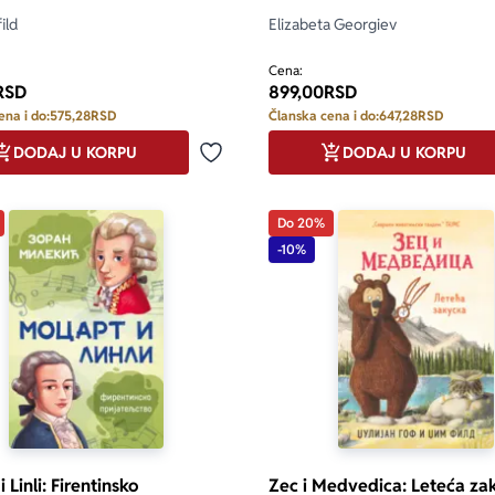
ild
Elizabeta Georgiev
Cena:
RSD
899,00
RSD
ena i do:
575,28
RSD
Članska cena i do:
647,28
RSD
DODAJ U KORPU
DODAJ U KORPU
Dodaj u omiljene
Do 20%
-10%
 Linli: Firentinsko
Zec i Medvedica: Leteća za