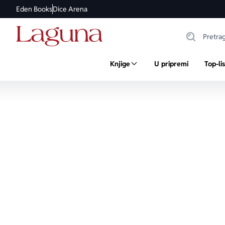
Eden Books
Dice Arena
Knjige
U pripremi
Top-li
Školarci (10