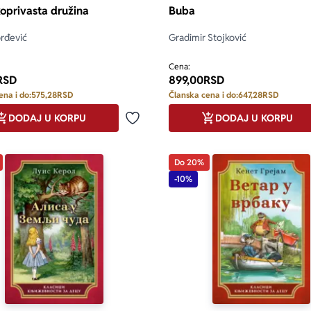
koprivasta družina
Buba
rđević
Gradimir Stojković
Cena:
RSD
899,00
RSD
ena i do:
575,28
RSD
Članska cena i do:
647,28
RSD
DODAJ U KORPU
DODAJ U KORPU
Dodaj u omiljene
Do 20%
-10%