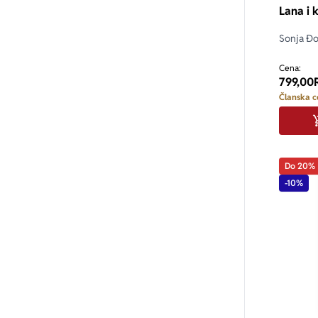
Lana i 
Sonja Đo
Cena:
799,00
Članska c
Do 20%
-10%