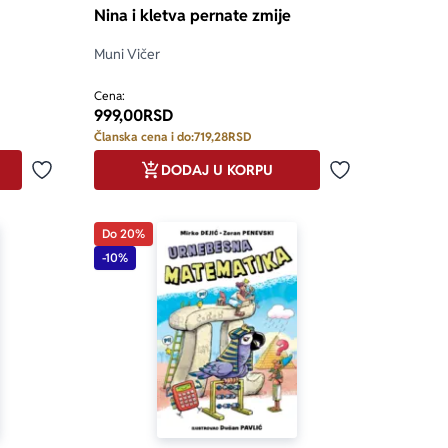
Nina i kletva pernate zmije
Muni Vičer
Cena:
999,00
RSD
Članska cena i do:
719,28
RSD
DODAJ U KORPU
Dodaj u omiljene
Dodaj u omilje
Do 20%
-10%