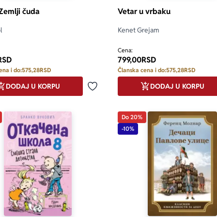
 Zemlji čuda
Vetar u vrbaku
l
Kenet Grejam
Cena:
RSD
799,00
RSD
ena i do:
575,28
RSD
Članska cena i do:
575,28
RSD
DODAJ U KORPU
DODAJ U KORPU
Dodaj u omiljene
Do 20%
-10%