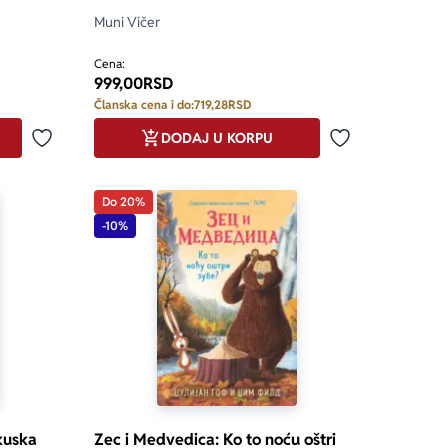
Muni Vičer
Cena:
999,00
RSD
Članska cena i do:
719,28
RSD
DODAJ U KORPU
Dodaj u omiljene
Dodaj u omilje
Do 20%
-10%
kuska
Zec i Medvedica: Ko to noću oštri