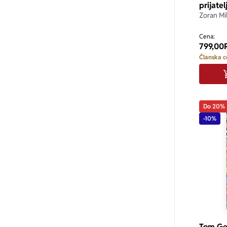
prijatel
Zoran Mi
Cena:
799,00
Članska c
Do 20%
-10%
Tom Gej