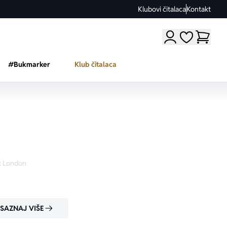
Klubovi čitalaca
Kontakt
Moji omiljeni a
#Bukmarker
Klub čitalaca
 Očnjak
 London
SAZNAJ VIŠE