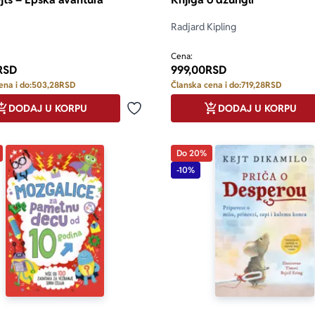
Radjard Kipling
Cena:
RSD
999,00
RSD
ena i do:
503,28
RSD
Članska cena i do:
719,28
RSD
DODAJ U KORPU
DODAJ U KORPU
Dodaj u omiljene
Do 20%
-10%