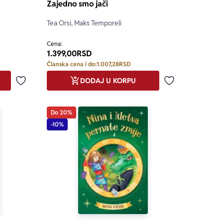
Zajedno smo jači
Tea Orsi, Maks Temporeli
Cena:
1.399,00
RSD
Članska cena i do:
1.007,28
RSD
DODAJ U KORPU
Dodaj u omiljene
Dodaj u omilje
Do 20%
-10%