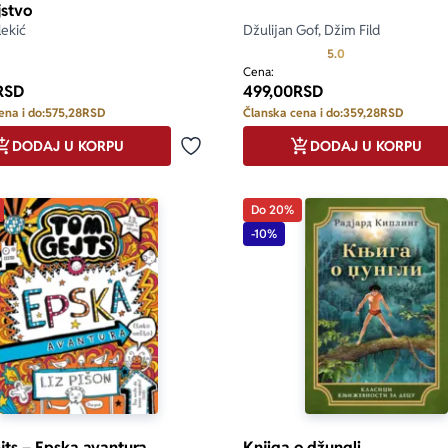
jstvo
lekić
Džulijan Gof, Džim Fild
Prosecna ocena je 
5.0
Cena:
RSD
499,00
RSD
ena i do:
575,28
RSD
Članska cena i do:
359,28
RSD
DODAJ U KORPU
DODAJ U KORPU
Dodaj u omiljene
Do 20%
-10%
ts – Epska avantura
Knjiga o džungli