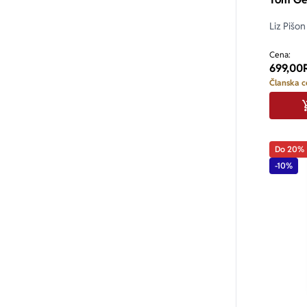
Liz Pišon
Cena:
699,00
Članska c
Do 20%
-10%