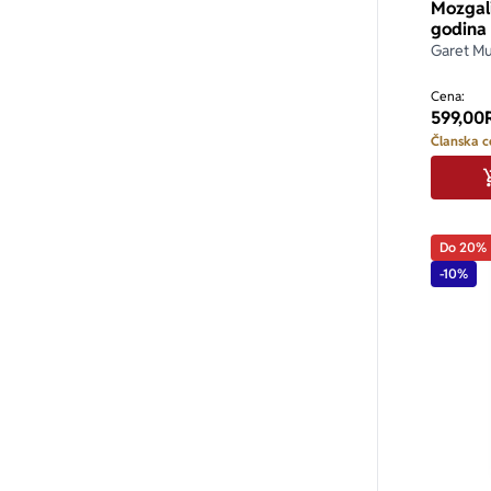
Mozgal
godina
Garet M
Cena:
599,00
Članska c
Do 20%
-10%