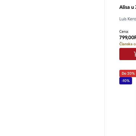
Alisa u
Luis Kero
Cena:
799,00
Članska c
Do 20%
-10%