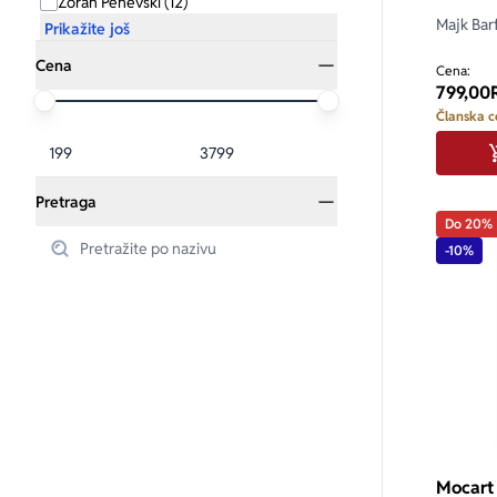
Zoran Penevski (12)
Majk Barf
Prikažite još
Cena
Cena:
799,00
Članska c
Pretraga
Do 20%
-10%
Mocart i