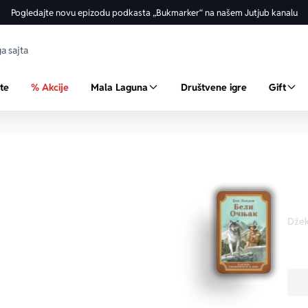
Pogledajte novu epizodu podkasta „Bukmarker“ na našem Jutjub kanalu
ste
% Akcije
Mala Laguna
Društvene igre
Gift
Beli
Džek
-12 god.)