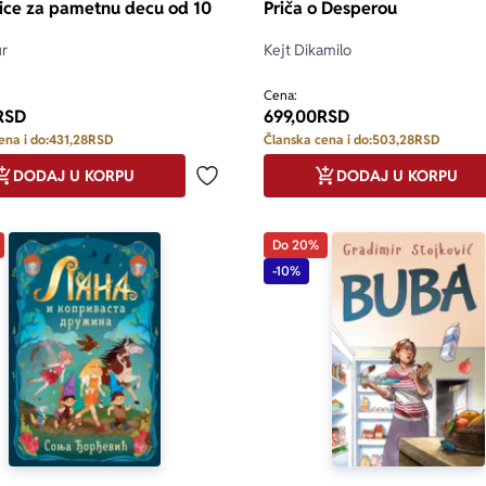
ice za pametnu decu od 10
Priča o Desperou
ur
Kejt Dikamilo
Cena:
RSD
699,00
RSD
ena i do:
431,28
RSD
Članska cena i do:
503,28
RSD
DODAJ U KORPU
DODAJ U KORPU
Dodaj u omiljene
Do 20%
-10%