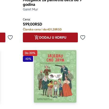
godina
Garet Mur
Cena:
599,00
RSD
Članska cena i do:
431,28
RSD
DODAJ U KORPU
Dodaj u omiljene
Dodaj u omilje
Do 20%
-10%