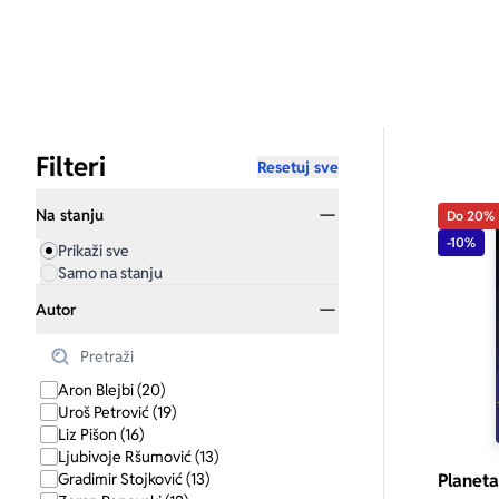
Filteri
Resetuj sve
Na stanju
Do 20%
-10%
Prikaži sve
Samo na stanju
Autor
Aron Blejbi (20)
Uroš Petrović (19)
Liz Pišon (16)
Ljubivoje Ršumović (13)
Gradimir Stojković (13)
Planeta