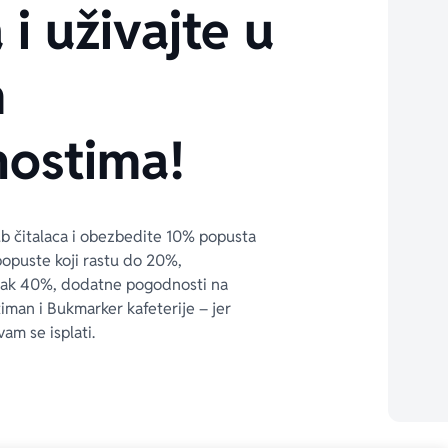
 i uživajte u
m
ostima!
ub čitalaca i obezbedite 10% popusta 
popuste koji rastu do 20%, 
čak 40%, dodatne pogodnosti na 
timan i Bukmarker kafeterije – jer 
vam se isplati.