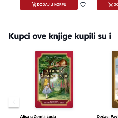
DODAJ U KORPU
DO
Dodaj u omiljene
Kupci ove knjige kupili su i
Pomeranje sadržaja slajdera u levo
Alisa u Zemlji čuda
Dečaci Pav