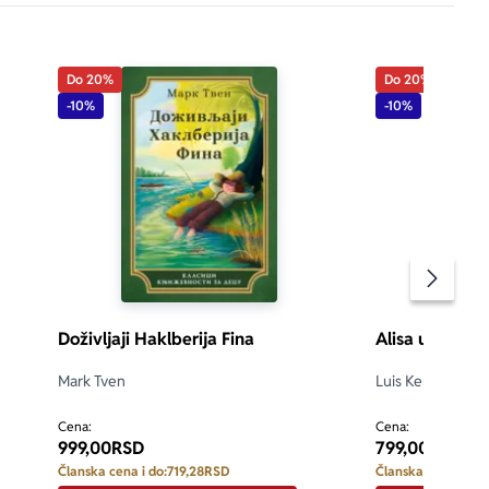
Do 20%
Do 20%
-10%
-10%
Pomeran
Doživljaji Haklberija Fina
Alisa u Zemlji
Mark Tven
Luis Kerol
d 5
Cena:
Cena:
999,00
RSD
799,00
RSD
Članska cena i do:
719,28
RSD
Članska cena i do: