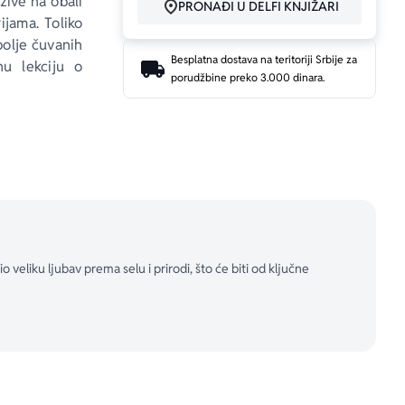
ive na obali 
PRONAĐI U DELFI KNJIŽARI
jama. Toliko 
bolje čuvanih 
Besplatna dostava na teritoriji Srbije za
u lekciju o 
porudžbine preko 3.000 dinara.
v, Jazavac i, 
ivu avanturu, 
e Temze, ovi 
će i odrasli 
veliku ljubav prema selu i prirodi, što će biti od ključne