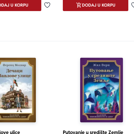
DAJ U KORPU
DODAJ U KORPU
Dodaj u omiljene
love ulice
Putovanje u središte Zemlje