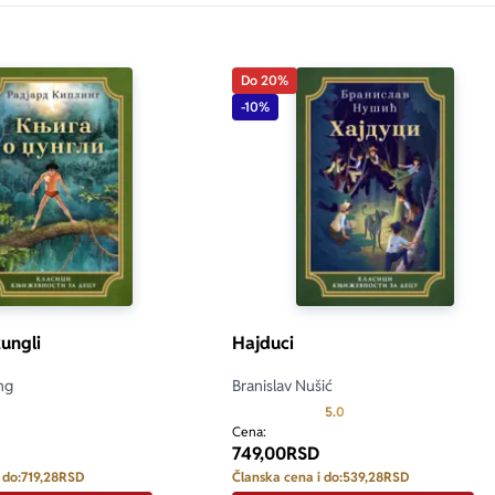
Do 20%
-10%
žungli
Hajduci
ng
Branislav Nušić
Prosecna ocena je 5.0 o
5.0
Cena:
749,00
RSD
 do:
719,28
RSD
Članska cena i do:
539,28
RSD