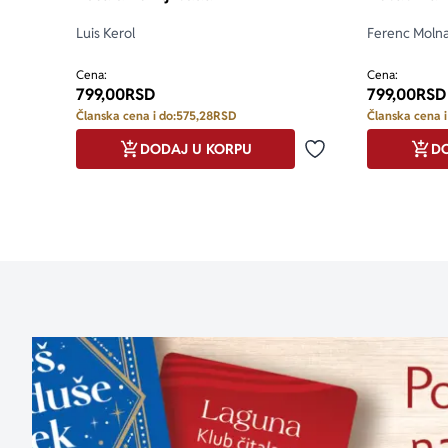
Luis Kerol
Ferenc Moln
Cena:
Cena:
799,00
RSD
799,00
RSD
Članska cena i do:
575,28
RSD
Članska cena i
DODAJ U KORPU
DO
Dodaj u omiljene