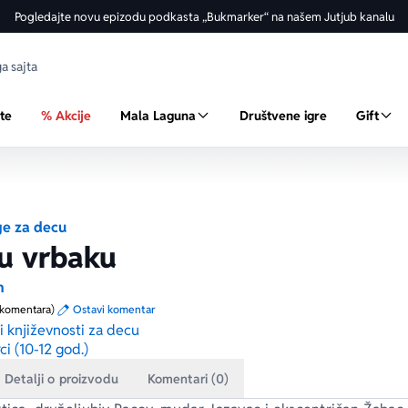
Pogledajte novu epizodu podkasta „Bukmarker“ na našem Jutjub kanalu
ste
% Akcije
Mala Laguna
Društvene igre
Gift
ge za decu
u vrbaku
m
 komentara)
Ostavi komentar
ci književnosti za decu
ci (10-12 god.)
Detalji o proizvodu
Komentari (0)