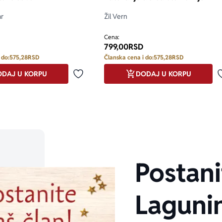
ar
Žil Vern
Cena:
799,00
RSD
 do:
575,28
RSD
Članska cena i do:
575,28
RSD
DAJ U KORPU
DODAJ U KORPU
Dodaj u omiljene
Postani
Laguni