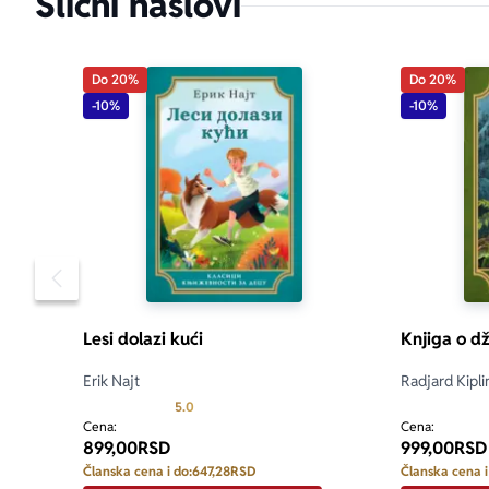
Slični naslovi
Do 20%
Do 20%
-10%
-10%
Pomeranje sadržaja slajdera u levo
Lesi dolazi kući
Knjiga o d
Erik Najt
Radjard Kipli
Prosecna ocena je 5.0 od 5
5.0
Cena:
Cena:
899,00
RSD
999,00
RSD
Članska cena i do:
647,28
RSD
Članska cena i