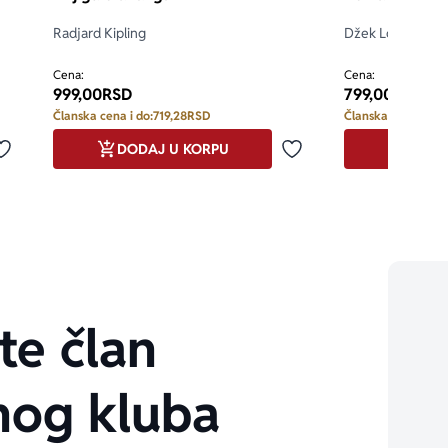
Radjard Kipling
Džek London
Cena:
Cena:
999,00
RSD
799,00
RSD
Članska cena i do:
719,28
RSD
Članska cena i do:
DODAJ U KORPU
DODA
Dodaj u omiljene
Dodaj u omiljene
te član
nog kluba