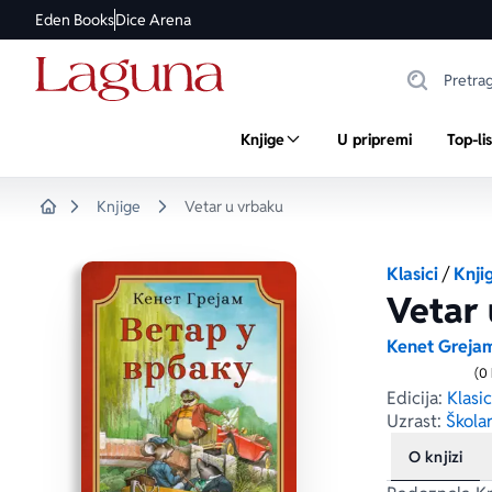
Eden Books
Dice Arena
Knjige
U pripremi
Top-li
Knjige
Vetar u vrbaku
Home
Klasici
/
Knji
Vetar 
Kenet Greja
(0
Edicija:
Klasi
Uzrast:
Školar
O knjizi