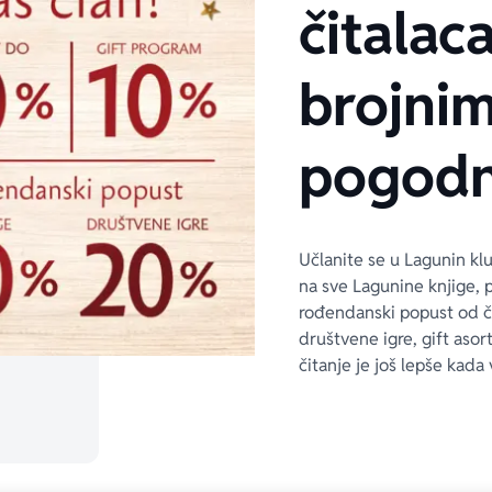
čitalaca
brojni
pogodn
Učlanite se u Lagunin kl
na sve Lagunine knjige, 
rođendanski popust od 
društvene igre, gift asor
čitanje je još lepše kada 