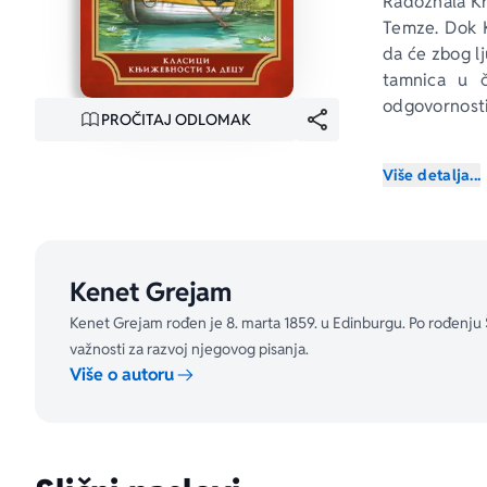
Radoznala Kr
Temze. Dok K
da će zbog lj
tamnica u č
odgovornosti 
PROČITAJ ODLOMAK
Više od jedn
Više detalja...
nepopravljivi
upuštaju se 
nesvakidašnji 
Kenet Grejam
„Poput 
Alise
uživati, pron
Kenet Grejam rođen je 8. marta 1859. u Edinburgu. Po rođenju Ško
– 
Gardijan
važnosti za razvoj njegovog pisanja.
Više o autoru