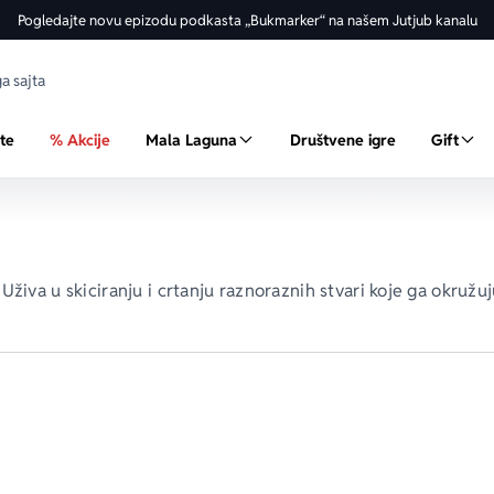
Pogledajte novu epizodu podkasta „Bukmarker“ na našem Jutjub kanalu
ste
% Akcije
Mala Laguna
Društvene igre
Gift
a. Uživa u skiciranju i crtanju raznoraznih stvari koje ga okružu