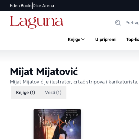
Eden Books
Dice Arena
Knjige
U pripremi
Top-li
Mijat Mijatović
Mijat Mijatović je ilustrator, crtač stripova i karikaturist
Knjige (1)
Vesti (1)