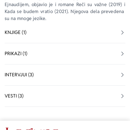
Ejnaudijem
, objavio je i romane 
Reči su važne
 (2019) i 
Kada se budem vratio
 (2021). Njegova dela prevedena 
Ekranizovane knjige
Poezija
Bojan Ljubenović
Peter Handke
su na mnoge jezike.
Za poklon
Lični razvoj i popularna psihologija
Dejan Tiago-Stanković
Harlan Koben
KNJIGE (1)
E-knjige
Biografija
Milica Jakovljević Mir-Jam
Elif Šafak
PRIKAZI (1)
Autori
INTERVJUI (3)
VESTI (3)