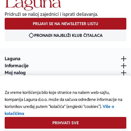
Pridruži se našoj zajednici i isprati dešavanja.
PRIJAVI SE NA NEWSLETTER LISTU
PRONAĐI NAJBLIŽI KLUB ČITALACA
Laguna
Informacije
Moj nalog
Za vreme korišćenja bilo koje stranice na našem web-sajtu,
kompanija Laguna d.o.o. može da sačuva određene informacije na
korisnikov uređaj putem "kolačića" (engleski "cookies").
Više o
kolačićima
PRIHVATI SVE