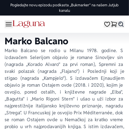
Pogledajte novu epizodu podkasta „Bukmarker“ na našem Jutjub
kanalu
OMILJENE KATEGORIJE
ŽANROVI
DOMAĆI AUTORI
STRANI AUTORI
vorite meni
Moji omiljeni
Dugme
%Akcije
Pogledaj sve
Pogledaj sve knjige domaćih autora
Pogledaj sve knjige stranih autora
Marko Balcano
Knjige za leto
Drama
Goran Petrović
Fredrik Bakman
Marko Balcano se rodio u Milanu 1978. godine. S 
izdavačem 
Selerijom 
objavio je romane 
Sinovljev sin
Edicije
Ljubavni
Đorđe Lebović
Juval Noa Harari
(nagrada „Korado Alvaro“ za prvi roman), 
Spremni za 
svaki polazak
 (nagrada „Flajano“) i 
Poslednji koji je 
stigao
 (nagrada „Kampjelo“). S izdavačem 
Ejnaudijem 
Bojeni rez
Trileri
Jelena Bačić Alimpić
Lusinda Rajli
objavio je roman 
Ostajem ovde
 (2018. i 2020), kojim je 
osvojio, pored ostalih, i književne nagrade „Elba“, 
Manga i strip
Istorijski
Darko Tuševljaković
Ju Nesbe
„Bagutta“ i „Mario Rigoni Stern“ i ušao u uži izbor za 
najprestižnije italijansko književno priznanje, nagradu 
Potpisane knjige
Klasici
Enes Halilović
Dženi Kolgan
„Strega“. U Francuskoj je osvojio 
Prix Méditerranée
, dok 
se roman 
Ostajem ovde
 u Nemačkoj za kratko vreme 
probio u vrh najprodavanijih knjiga. S istim izdavačem, 
Nagrađene knjige
Fantastika
Ivo Andrić
Paulo Koeljo