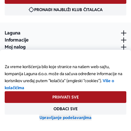
PRONAĐI NAJBLIŽI KLUB ČITALACA
Laguna
Informacije
Moj nalog
Za vreme korišćenja bilo koje stranice na našem web-sajtu,
kompanija Laguna d.o.o. može da sačuva određene informacije na
korisnikov uređaj putem "kolačića" (engleski "cookies").
Više o
kolačićima
PRIHVATI SVE
ODBACI SVE
Posetite našu Facebook stranicu
Posetite našu X stranicu
Posetite našu Instagram stranicu
Posetite naš YouTube
Posetite našu TikTok stranicu
Posetite našu LinkedIn stranicu
Copyright © Laguna d.o.o. Starine Novaka 23, Beograd •
Matični broj: 17414844
Upravljanje podešavanjima
Powered by
oozmi.com