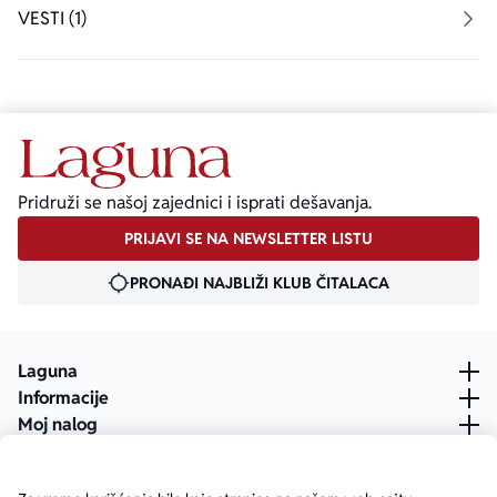
VESTI (1)
Ekranizovane knjige
Poezija
Bojan Ljubenović
Peter Handke
Za poklon
Lični razvoj i popularna psihologija
Dejan Tiago-Stanković
Harlan Koben
E-knjige
Biografija
Milica Jakovljević Mir-Jam
Elif Šafak
Pridruži se našoj zajednici i isprati dešavanja.
PRIJAVI SE NA NEWSLETTER LISTU
Autori
PRONAĐI NAJBLIŽI KLUB ČITALACA
Laguna
Informacije
Moj nalog