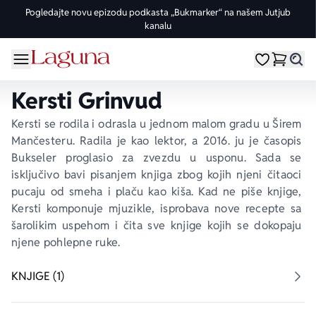
Pogledajte novu epizodu podkasta „Bukmarker“ na našem Jutjub
kanalu
OMILJENE KATEGORIJE
ŽANROVI
DOMAĆI AUTORI
STRANI AUTORI
vorite meni
Moji omiljeni
Dugme
%Akcije
Pogledaj sve
Pogledaj sve knjige domaćih autora
Pogledaj sve knjige stranih autora
Kersti Grinvud
Knjige za leto
Drama
Goran Petrović
Fredrik Bakman
Kersti se rodila i odrasla u jednom malom gradu u Širem 
Mančesteru. Radila je kao lektor, a 2016. ju je časopis
Edicije
Ljubavni
Đorđe Lebović
Juval Noa Harari
Bukseler
 proglasio za zvezdu u usponu. Sada se 
isključivo bavi pisanjem knjiga zbog kojih njeni čitaoci 
pucaju od smeha i plaču kao kiša. Kad ne piše knjige, 
Bojeni rez
Trileri
Jelena Bačić Alimpić
Lusinda Rajli
Kersti komponuje mjuzikle, isprobava nove recepte sa 
šarolikim uspehom i čita sve knjige kojih se dokopaju 
Manga i strip
Istorijski
Darko Tuševljaković
Ju Nesbe
njene pohlepne ruke. 
Potpisane knjige
Klasici
Enes Halilović
Dženi Kolgan
KNJIGE (1)
Nagrađene knjige
Fantastika
Ivo Andrić
Paulo Koeljo