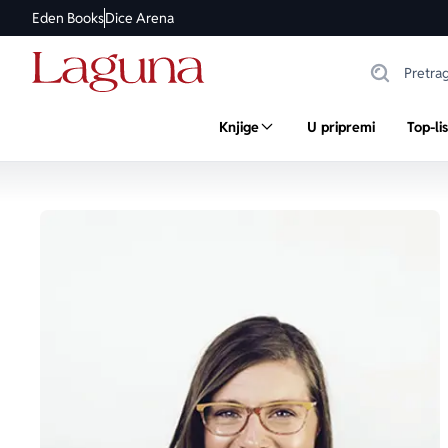
Eden Books
Dice Arena
Knjige
U pripremi
Top-li