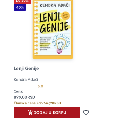
Do 20%
-10%
Lenji Genije
Kendra Adači
Prosecna ocena je 5.0 od 5
5.0
Cena:
899,00
RSD
Članska cena i do:
647,28
RSD
DODAJ U KORPU
Dodaj u omiljene