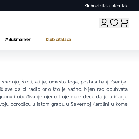
Klubovi čitalaca
Kontakt
Moji omiljeni a
#Bukmarker
Klub čitalaca
rednjoj školi, ali je, umesto toga, postala Lenji Genije, 
diš sve da bi radio ono što je važno. Njen rad obuhvata 
gramu
 i ubeđivanje njeno troje male dece da je pričanje 
voju porodicu u istom gradu u Severnoj Karolini u kome 