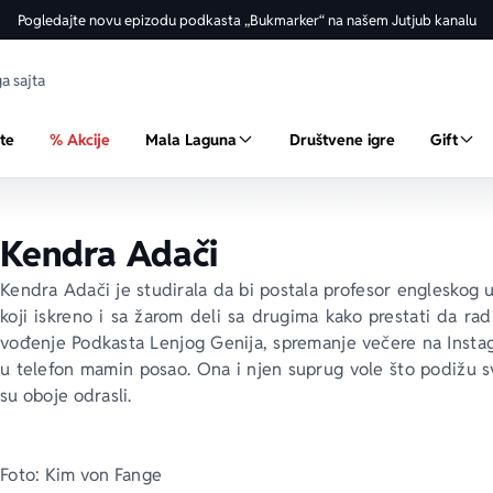
Pogledajte novu epizodu podkasta „Bukmarker“ na našem Jutjub kanalu
ste
% Akcije
Mala Laguna
Društvene igre
Gift
Kendra Adači
Kendra Adači je studirala da bi postala profesor engleskog u s
koji iskreno i sa žarom deli sa drugima kako prestati da ra
vođenje
 Podkasta Lenjog Genija
, spremanje večere na 
Insta
u telefon mamin posao. Ona i njen suprug vole što podižu s
su oboje odrasli.
Foto: Kim von Fange