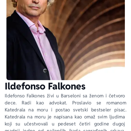
Ekranizovane knjige
Poezija
Bojan Ljubenović
Peter Handke
Za poklon
Lični razvoj i popularna psihologija
Dejan Tiago-Stanković
Harlan Koben
E-knjige
Biografija
Milica Jakovljević Mir-Jam
Elif Šafak
Autori
Ildefonso Falkones
Ildefonso Falkones živi u Barseloni sa ženom i četvoro 
dece. Radi kao advokat. Proslavio se romanom 
Katedrala na moru
 i postao svetski bestseler pisac. 
Katedrala na moru 
je napisana kao omaž svim ljudima 
koji su učestvovali u pedeset četiri godine dugoj 
gradnji jedne od najlepših ikada sagrađenih crkava. 