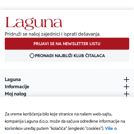
Pridruži se našoj zajednici i isprati dešavanja.
PRIJAVI SE NA NEWSLETTER LISTU
PRONAĐI NAJBLIŽI KLUB ČITALACA
Laguna
Informacije
Moj nalog
Za vreme korišćenja bilo koje stranice na našem web-sajtu,
kompanija Laguna d.o.o. može da sačuva određene informacije na
korisnikov uređaj putem "kolačića" (engleski "cookies").
Više o