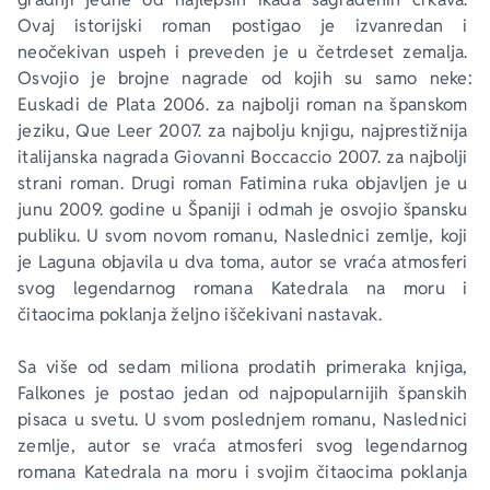
Ovaj istorijski roman postigao je izvanredan i 
neočekivan uspeh i preveden je u četrdeset zemalja. 
Osvojio je brojne nagrade od kojih su samo neke: 
Euskadi de Plata
 2006. za najbolji roman na španskom 
jeziku, 
Que Leer
 2007. za najbolju knjigu, najprestižnija 
italijanska nagrada 
Giovanni Boccaccio
 2007. za najbolji 
strani roman. Drugi roman 
Fatimina ruka
 objavljen je u 
junu 2009. godine u Španiji i odmah je osvojio špansku 
publiku. U svom novom romanu, 
Naslednici zemlje
, koji 
je Laguna objavila u dva toma, autor se vraća atmosferi 
svog legendarnog romana 
Katedrala na moru
 i 
čitaocima poklanja željno iščekivani nastavak.
Sa više od sedam miliona prodatih primeraka knjiga, 
Falkones je postao jedan od najpopularnijih španskih 
pisaca u svetu. U svom poslednjem romanu, 
Naslednici 
zemlje
, autor se vraća atmosferi svog legendarnog 
romana 
Katedrala na moru
 i svojim čitaocima poklanja 