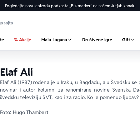
Pogledajte novu epizodu podkasta „Bukmarker“ na našem Jutjub kanalu
ste
% Akcije
Mala Laguna
Društvene igre
Gift
Elaf Ali
Elaf Ali (1987) rođena je u Iraku, u Bagdadu, a u Švedsku se pr
novinar i autor kolumni za renomirane novine 
Svenska Da
švedsku televiziju SVT, kao i za radio. 
Ko je pomenuo ljubav?
Foto: Hugo Thambert