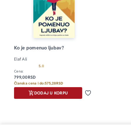
Ko je pomenuo ljubav?
Elaf Ali
Prosecna ocena je 5.0 od 5
5.0
Cena:
799,00
RSD
Članska cena i do:
575,28
RSD
DODAJ U KORPU
Dodaj u omiljene