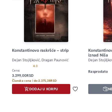
Konstantinovo raskršće – strip
Konstantinov
iznad Niša
Dejan Stojiljković, Dragan Paunović
Dejan Stojiljko
Paunović, Mijat
Prosecna ocena je 4.0 od 5
4.0
Cvitičanin, Sin
Cena:
Rasprodato
3.299,00
RSD
Članska cena i do:
2.375,28
RSD
DODAJ U KORPU
N
Dodaj u omiljene