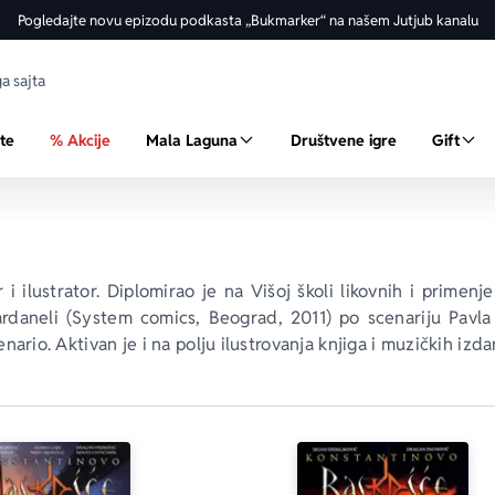
Pogledajte novu epizodu podkasta „Bukmarker“ na našem Jutjub kanalu
ste
% Akcije
Mala Laguna
Društvene igre
Gift
 i ilustrator. Diplomirao je na Višoj školi likovnih i primen
rdaneli
 (System comics, Beograd, 2011) po scenariju Pavla Z
cenario. Aktivan je i na polju ilustrovanja knjiga i muzičkih izda