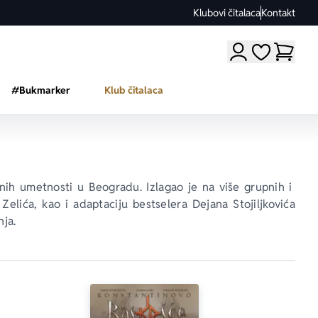
Klubovi čitalaca
Kontakt
Moji omiljeni a
#Bukmarker
Klub čitalaca
jenih umetnosti u Beogradu. Izlagao je na više grupnih i 
elića, kao i adaptaciju bestselera Dejana Stojiljkovića 
nja.