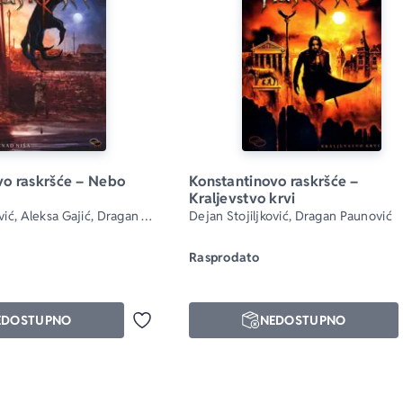
o raskršće – Nebo 
Konstantinovo raskršće – 
Kraljevstvo krvi
vić, Aleksa Gajić, Dragan 
Dejan Stojiljković, Dragan Paunović
 Mijatović, Nenad 
iša Radović
Rasprodato
EDOSTUPNO
NEDOSTUPNO
Dodaj u omiljene