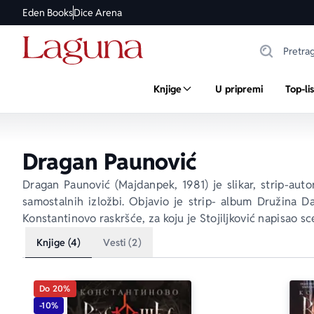
Eden Books
Dice Arena
Knjige
U pripremi
Top-li
Dragan Paunović
Dragan Paunović (Majdanpek, 1981) je slikar, strip-autor
samostalnih izložbi. Objavio je strip- album 
Družina Da
Konstantinovo raskršće
, za koju je Stojiljković napisao s
Knjige (4)
Vesti (2)
Do 20%
-10%