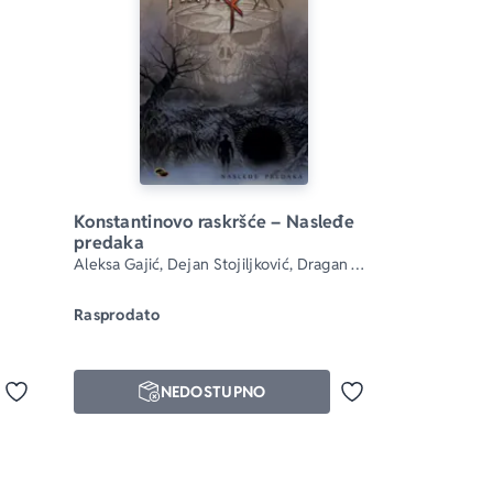
Konstantinovo raskršće – Nasleđe 
predaka
Aleksa Gajić, Dejan Stojiljković, Dragan 
Paunović
Rasprodato
NEDOSTUPNO
Dodaj u omiljene
Dodaj u omiljene