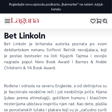
Pogledajte novu epizodu podkasta „Bukmarker“ na našem Jutjub
kanalu
OMILJENE KATEGORIJE
ŽANROVI
DOMAĆI AUTORI
STRANI AUTORI
vorite meni
Moji omiljeni
Dugme
%Akcije
Pogledaj sve
Pogledaj sve knjige domaćih autora
Pogledaj sve knjige stranih autora
Bet Linkoln
Knjige za leto
Drama
Goran Petrović
Fredrik Bakman
Bet Linkoln je britanska autorka poznata po svom 
debitantskom romanu 
Sviftovi: Rečnik nevaljalaca
, koji 
Edicije
Ljubavni
Đorđe Lebović
Juval Noa Harari
je postao bestseler na listi 
Njujork Tajmsa
 i osvojio 
nagrade poput 
Nero Book Award
 i 
Barnes & Noble 
Children’s & YA Book
Award
.
Bojeni rez
Trileri
Jelena Bačić Alimpić
Lusinda Rajli
Manga i strip
Istorijski
Darko Tuševljaković
Ju Nesbe
Rođena i odrasla na severu Engleske, a od detinjstva su 
je fascinirale neobične reči i još neobičnije priče. Njena 
Potpisane knjige
Klasici
Enes Halilović
Dženi Kolgan
ljubav prema etimologiji, gotičkom humoru i klasičnim 
misterijama ubistava inspirišu njen rad. Kao dete, plašila 
se porcelanskih lutaka i plakara koji su je „začudno zurili 
Nagrađene knjige
Fantastika
Ivo Andrić
Paulo Koeljo