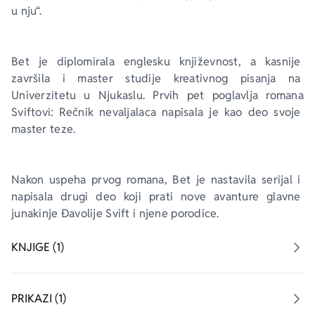
u nju“.
Ekranizovane knjige
Poezija
Bojan Ljubenović
Peter Handke
Bet je diplomirala englesku književnost, a kasnije 
Za poklon
Lični razvoj i popularna psihologija
Dejan Tiago-Stanković
Harlan Koben
završila i master studije kreativnog pisanja na 
Univerzitetu u Njukaslu. Prvih pet poglavlja romana 
Sviftovi: Rečnik nevaljalaca
 napisala je kao deo svoje 
E-knjige
Biografija
Milica Jakovljević Mir-Jam
Elif Šafak
master teze.
Autori
Nakon uspeha prvog romana, Bet je nastavila serijal i 
napisala drugi deo koji prati nove avanture glavne 
junakinje Đavolije Svift i njene porodice.
KNJIGE (1)
PRIKAZI (1)