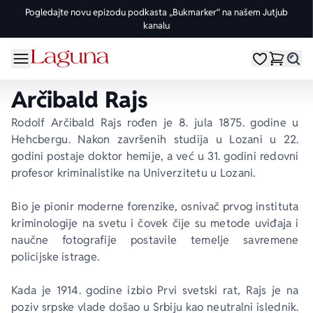
Pogledajte novu epizodu podkasta „Bukmarker“ na našem Jutjub
kanalu
OMILJENE KATEGORIJE
ŽANROVI
DOMAĆI AUTORI
STRANI AUTORI
vorite meni
Moji omiljeni
Dugme
%Akcije
Pogledaj sve
Pogledaj sve knjige domaćih autora
Pogledaj sve knjige stranih autora
Arčibald Rajs
Knjige za leto
Drama
Goran Petrović
Fredrik Bakman
Rodolf Arčibald Rajs rođen je 8. jula 1875. godine u 
Hehcbergu. Nakon završenih studija u Lozani u 22. 
Edicije
Ljubavni
Đorđe Lebović
Juval Noa Harari
godini postaje doktor hemije, a već u 31. godini redovni 
profesor kriminalistike na Univerzitetu u Lozani.
Bojeni rez
Trileri
Jelena Bačić Alimpić
Lusinda Rajli
Bio je pionir moderne forenzike, osnivač prvog instituta 
kriminologije na svetu i čovek čije su metode uviđaja i 
Manga i strip
Istorijski
Darko Tuševljaković
Ju Nesbe
naučne fotografije postavile temelje savremene 
policijske istrage.
Potpisane knjige
Klasici
Enes Halilović
Dženi Kolgan
Kada je 1914. godine izbio Prvi svetski rat, Rajs je na 
poziv srpske vlade došao u Srbiju kao neutralni islednik. 
Nagrađene knjige
Fantastika
Ivo Andrić
Paulo Koeljo