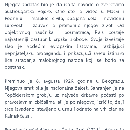
Njegov zadatak bio je da ispita navode o zverstvima 
austrougarske vojske. Ono što je video u Mačvi i 
Ekranizovane knjige
Poezija
Bojan Ljubenović
Peter Handke
Podrinju – masakre civila, spaljena sela i neviđenu 
surovost – zauvek je promenilo njegov život. Od 
Za poklon
Lični razvoj i popularna psihologija
Dejan Tiago-Stanković
Harlan Koben
objektivnog naučnika i posmatrača, Rajs postaje 
najvatreniji zastupnik srpske slobode. Svoje izveštaje 
slao je vodećim evropskim listovima, razbijajući 
E-knjige
Biografija
Milica Jakovljević Mir-Jam
Elif Šafak
neprijateljsku propagandu i prikazujući svetu istinsko 
lice stradanja malobrojnog naroda koji se borio za 
Autori
opstanak.
Preminuo je 8. avgusta 1929. godine u Beogradu. 
Njegova smrt bila je nacionalna žalost. Sahranjen je na 
Topčiderskom groblju uz najveće državne počasti po 
pravoslavnim običajima, ali je po njegovoj izričitoj želji 
srce izvađeno, stavljeno u urnu i odneto na vrh planine 
Kajmakčalan.
Pored najznačajnijeg dela 
Čujte, Srbi! 
(1928), objavio je 