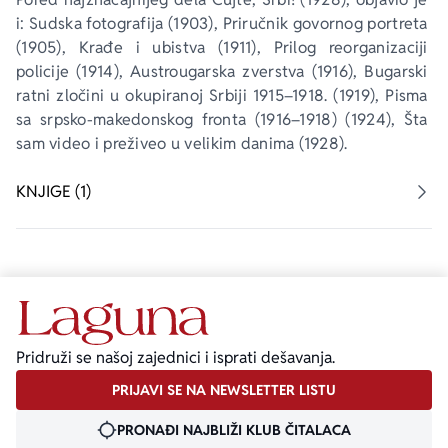
i: 
Sudska fotografija
 (1903), 
Priručnik govornog portreta
(1905), 
Krađe i ubistva
 (1911), 
Prilog reorganizaciji 
policije 
(1914), 
Austrougarska zverstva
 (1916), 
Bugarski 
ratni zločini u okupiranoj Srbiji 1915–1918. 
(1919), 
Pisma 
sa srpsko-makedonskog fronta
 (1916–1918) (1924), 
Šta 
sam video i preživeo u velikim danima
 (1928).
KNJIGE (1)
Pridruži se našoj zajednici i isprati dešavanja.
PRIJAVI SE NA NEWSLETTER LISTU
PRONAĐI NAJBLIŽI KLUB ČITALACA