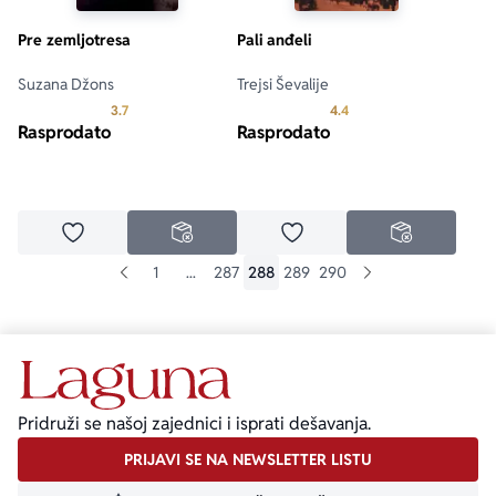
Pre zemljotresa
Pali anđeli
Suzana Džons
Trejsi Ševalije
Prosecna ocena je 3.7 od 5
Prosecna ocena je 4.4 o
3.7
4.4
Rasprodato
Rasprodato
Dodaj u omiljene
Dodaj u omiljene
NEDOSTUPNO
NEDOSTUPN
1
...
287
288
289
290
Pridruži se našoj zajednici i isprati dešavanja.
PRIJAVI SE NA NEWSLETTER LISTU