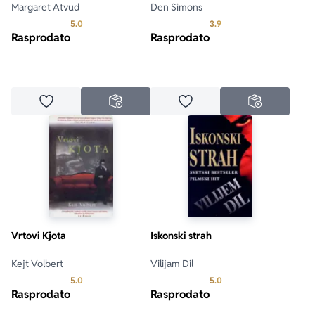
Margaret Atvud
Den Simons
Prosecna ocena je 5.0 od 5
Prosecna ocena je 3.9 o
5.0
3.9
Rasprodato
Rasprodato
Dodaj u omiljene
Dodaj u omiljene
NEDOSTUPNO
NEDOSTUPN
Vrtovi Kjota
Iskonski strah
Kejt Volbert
Vilijam Dil
Prosecna ocena je 5.0 od 5
Prosecna ocena je 5.0 o
5.0
5.0
Rasprodato
Rasprodato