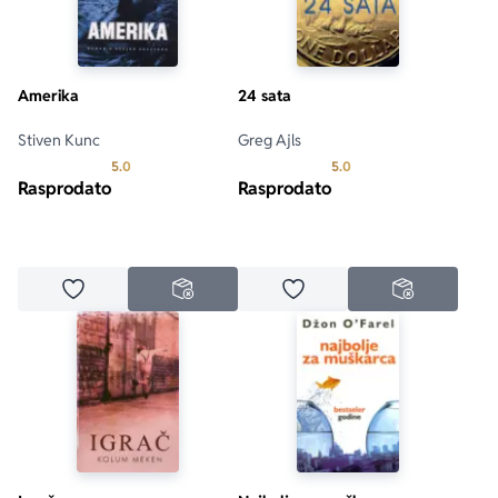
Amerika
24 sata
Stiven Kunc
Greg Ajls
Prosecna ocena je 5.0 od 5
Prosecna ocena je 5.0 o
5.0
5.0
Rasprodato
Rasprodato
Dodaj u omiljene
Dodaj u omiljene
NEDOSTUPNO
NEDOSTUPN