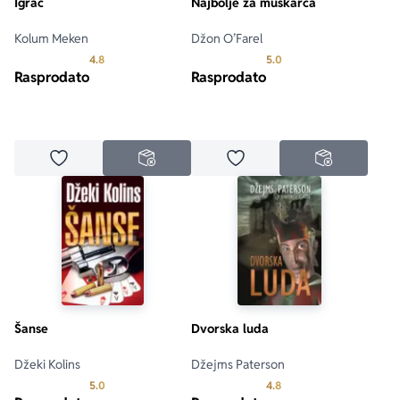
Igrač
Najbolje za muškarca
Kolum Meken
Džon O’Farel
Prosecna ocena je 4.8 od 5
Prosecna ocena je 5.0 o
4.8
5.0
Rasprodato
Rasprodato
Dodaj u omiljene
Dodaj u omiljene
NEDOSTUPNO
NEDOSTUPN
Šanse
Dvorska luda
Džeki Kolins
Džejms Paterson
Prosecna ocena je 5.0 od 5
Prosecna ocena je 4.8 o
5.0
4.8