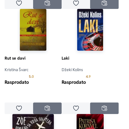
Dodaj u omiljene
Dodaj u omiljene
NEDOSTUPNO
NEDOSTUPN
Rut se davi
Laki
Kristina Švarc
Džeki Kolins
Prosecna ocena je 5.0 od 5
Prosecna ocena je 4.9 o
5.0
4.9
Rasprodato
Rasprodato
Dodaj u omiljene
Dodaj u omiljene
NEDOSTUPNO
NEDOSTUPN