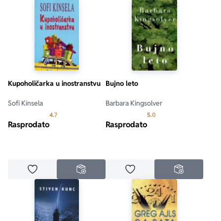
Kupoholičarka u inostranstvu
Bujno leto
Sofi Kinsela
Barbara Kingsolver
Prosecna ocena je 4.7 od 5
Prosecna ocena je 5.0 o
4.7
5.0
Rasprodato
Rasprodato
Dodaj u omiljene
Dodaj u omiljene
NEDOSTUPNO
NEDOSTUPN