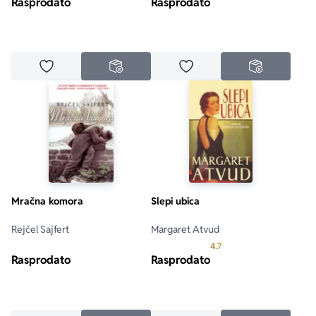
Rasprodato
Rasprodato
Dodaj u omiljene
Dodaj u omiljene
NEDOSTUPNO
NEDOSTUPN
Mračna komora
Slepi ubica
Rejčel Sajfert
Margaret Atvud
Prosecna ocena je 4.7 o
4.7
Rasprodato
Rasprodato