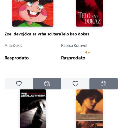
Zoe, devojčica sa vrha solitera
Telo kao dokaz
Ana Đokić
Patriša Kornvel
Prosecna ocena je 4.6 o
4.6
Rasprodato
Rasprodato
Dodaj u omiljene
Dodaj u omiljene
NEDOSTUPNO
NEDOSTUPN