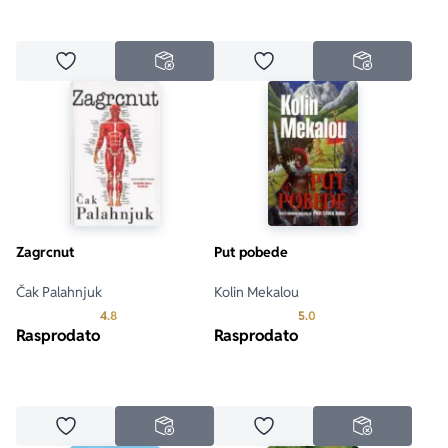
Dodaj u omiljene
Dodaj u omiljene
NEDOSTUPNO
NEDOSTUPN
Zagrcnut
Put pobede
Čak Palahnjuk
Kolin Mekalou
Prosecna ocena je 4.8 od 5
Prosecna ocena je 5.0 o
4.8
5.0
Rasprodato
Rasprodato
Dodaj u omiljene
Dodaj u omiljene
NEDOSTUPNO
NEDOSTUPN