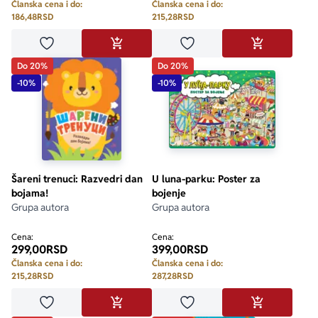
Članska cena i do:
Članska cena i do:
186,48
RSD
215,28
RSD
Dodaj u omiljene
Dodaj u omiljene
DODAJ U KORPU
DODAJ U KO
Do 20%
Do 20%
-10%
-10%
Šareni trenuci: Razvedri dan
U luna-parku: Poster za
bojama!
bojenje
Grupa autora
Grupa autora
Cena:
Cena:
299,00
RSD
399,00
RSD
Članska cena i do:
Članska cena i do:
215,28
RSD
287,28
RSD
Dodaj u omiljene
Dodaj u omiljene
DODAJ U KORPU
DODAJ U KO