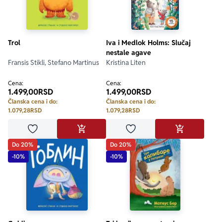
Trol
Iva i Medlok Holms: Slučaj
nestale agave
Fransis Stikli, Stefano Martinus
Kristina Liten
Cena:
Cena:
1.499,00
RSD
1.499,00
RSD
Članska cena i do:
Članska cena i do:
1.079,28
RSD
1.079,28
RSD
Dodaj u omiljene
Dodaj u omiljene
DODAJ U KORPU
DODAJ U KO
Do 20%
Do 20%
-10%
-10%