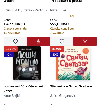
Goblin
Tri kapibare u potrazi
Fransis Stikli, Stefano Martinus
Mateus Ber
Prosecna ocena je 5.0 o
5.0
Cena:
Cena:
1.499,00
RSD
999,00
RSD
Članska cena i do:
Članska cena i do:
1.079,28
RSD
719,28
RSD
Dodaj u omiljene
Dodaj u omiljene
DODAJ U KORPU
DODAJ U KO
Do 20%
Do 20%
-10%
-10%
Loši momci 18 – Gle ko mi
Slikovnica – Svitac Svetozar
kaže!
Aron Blejbi
Jelica Greganović