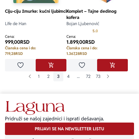
Ciju-ciju žmurke: kućni ljubimci
Komplet – Tajne dedinog
kofera
Life de Han
Bojan Ljubenović
Prosecna ocena je 5.0 o
5.0
Cena:
Cena:
999,00
RSD
1.899,00
RSD
Članska cena i do:
Članska cena i do:
719,28
RSD
1.367,28
RSD
Dodaj u omiljene
Dodaj u omiljene
DODAJ U KORPU
DODAJ U KO
1
2
3
4
...
72
73
Pridruži se našoj zajednici i isprati dešavanja.
PRIJAVI SE NA NEWSLETTER LISTU