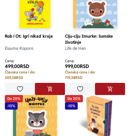
Rob i Ot: Igri nikad kraja
Ciju-ciju žmurke: šumske
životinje
Đaume Kopons
Life de Han
Cena:
Cena:
499,00
RSD
999,00
RSD
Članska cena i do:
Članska cena i do:
359,28
RSD
719,28
RSD
Dodaj u omiljene
Dodaj u omiljene
DODAJ U KORPU
DODAJ U KO
Do 20%
Do 20%
-10%
-10%