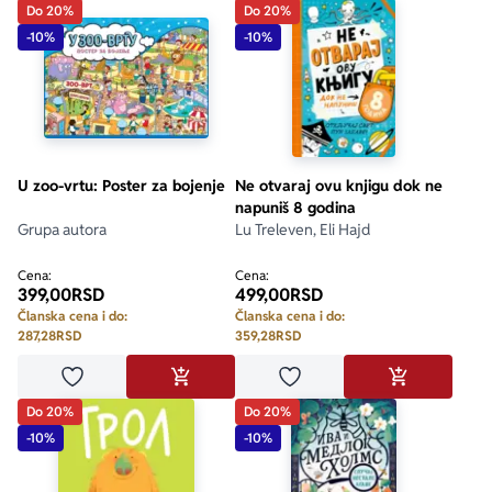
Do 20%
Do 20%
-10%
-10%
U zoo-vrtu: Poster za bojenje
Ne otvaraj ovu knjigu dok ne
napuniš 8 godina
Grupa autora
Lu Treleven, Eli Hajd
Cena:
Cena:
399,00
RSD
499,00
RSD
Članska cena i do:
Članska cena i do:
287,28
RSD
359,28
RSD
Dodaj u omiljene
Dodaj u omiljene
DODAJ U KORPU
DODAJ U KO
Do 20%
Do 20%
-10%
-10%