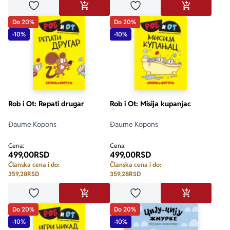
Dodaj u omiljene
Dodaj u omiljene
DODAJ U KORPU
DODAJ U KO
Do 20%
Do 20%
-10%
-10%
Rob i Ot: Repati drugar
Rob i Ot: Misija kupanjac
Đaume Kopons
Đaume Kopons
Cena:
Cena:
499,00
RSD
499,00
RSD
Članska cena i do:
Članska cena i do:
359,28
RSD
359,28
RSD
Dodaj u omiljene
Dodaj u omiljene
DODAJ U KORPU
DODAJ U KO
Do 20%
Do 20%
-10%
-10%