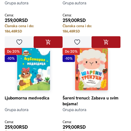
Grupa autora
Grupa autora
Cena:
Cena:
259,00
RSD
259,00
RSD
Članska cena i do:
Članska cena i do:
186,48
RSD
186,48
RSD
Dodaj u omiljene
Dodaj u omiljene
DODAJ U KORPU
DODAJ U KO
Do 20%
Do 20%
-10%
-10%
Ljubomorna medvedica
Šareni trenuci: Zabava u svim
bojama!
Grupa autora
Grupa autora
Cena:
Cena:
259,00
RSD
299,00
RSD