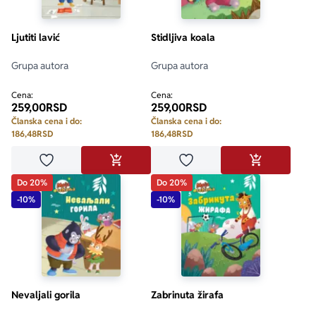
Ekranizovane knjige
Poezija
Bojan Ljubenović
Peter Handke
Ljutiti lavić
Stidljiva koala
Grupa autora
Grupa autora
Za poklon
Lični razvoj i popularna psihologija
Dejan Tiago-Stanković
Harlan Koben
Cena:
Cena:
259,00
RSD
259,00
RSD
E-knjige
Biografija
Milica Jakovljević Mir-Jam
Elif Šafak
Članska cena i do:
Članska cena i do:
186,48
RSD
186,48
RSD
Autori
Dodaj u omiljene
Dodaj u omiljene
DODAJ U KORPU
DODAJ U KO
Do 20%
Do 20%
-10%
-10%
Nevaljali gorila
Zabrinuta žirafa