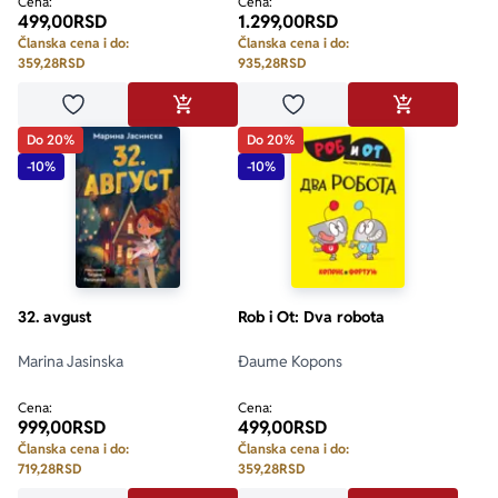
Cena:
Cena:
499,00
RSD
1.299,00
RSD
Članska cena i do:
Članska cena i do:
359,28
RSD
935,28
RSD
Dodaj u omiljene
Dodaj u omiljene
DODAJ U KORPU
DODAJ U KO
Do 20%
Do 20%
-10%
-10%
32. avgust
Rob i Ot: Dva robota
Marina Jasinska
Đaume Kopons
Cena:
Cena:
999,00
RSD
499,00
RSD
Članska cena i do:
Članska cena i do:
719,28
RSD
359,28
RSD