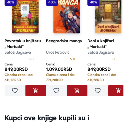
-10%
-10%
-10%
Povratak u knjižaru
Beogradska manga
Dani u knjižari
„Morisaki“
„Morisaki“
Satoši Jagisava
Uroš Petrović
Satoši Jagisava
Prosecna ocena je 5.0 od 5
Prosecna ocena je 5.0 od 5
Prosecn
5.0
5.0
5.0
Cena:
Cena:
Cena:
849,00
RSD
1.099,00
RSD
849,00
RSD
Članska cena i do:
Članska cena i do:
Članska cena i do:
611,28
RSD
791,28
RSD
611,28
RSD
Dodaj u omiljene
Dodaj u omiljene
Dodaj u omilje
DODAJ U KORPU
DODAJ U KORPU
DODA
Kupci ove knjige kupili su i