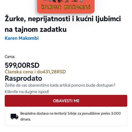
Ekranizovane knjige
Poezija
Bojan Ljubenović
Peter Handke
Žurke, neprijatnosti i kućni ljubimci
na tajnom zadatku
Za poklon
Lični razvoj i popularna psihologija
Dejan Tiago-Stanković
Harlan Koben
Karen Makombi
E-knjige
Biografija
Milica Jakovljević Mir-Jam
Elif Šafak
Cena:
599,00
RSD
Autori
Članska cena i do
431,28
RSD
Rasprodato
Želite da vas obavestimo kada artikal ponovo bude dostupan?
Kliknite na dugme ispod!
OBAVESTI ME
Besplatna dostava na teritoriji Srbije za porudžbine preko 3.000
dinara.