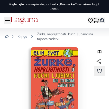
Pogledajte novu epizodu podkasta „Bukmarker“ na našem Jutjub
kanalu
OMILJENE KATEGORIJE
ŽANROVI
DOMAĆI AUTORI
STRANI AUTORI
vorite meni
Moji omiljeni
Dugme
%Akcije
Pogledaj sve
Pogledaj sve knjige domaćih autora
Pogledaj sve knjige stranih autora
Žurke, neprijatnosti i kućni ljubimci na
Knjige
tajnom zadatku
Knjige za leto
Drama
Goran Petrović
Fredrik Bakman
Home
Edicije
Ljubavni
Đorđe Lebović
Juval Noa Harari
Bojeni rez
Trileri
Jelena Bačić Alimpić
Lusinda Rajli
DODA
Manga i strip
Istorijski
Darko Tuševljaković
Ju Nesbe
Potpisane knjige
Klasici
Enes Halilović
Dženi Kolgan
Nagrađene knjige
Fantastika
Ivo Andrić
Paulo Koeljo